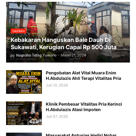
DAERAH
Kebakaran Hanguskan Bale Dauh Di
Sukawati, Kerugian Capai Rp 500 Juta
by
Nugroho Tatag Yuwono
-
Maret 21, 2024
Pengobatan Alat Vital Muara Enim
H.Abdulazis Ahli Terapi Vitalitas Pria
Juli 10, 2026
Klinik Pembesar Vitalitas Pria Kerinci
H.Abdulazis Atasi Impoten
Juli 07, 2026
Masyarakat Antusias Hadiri Nobar