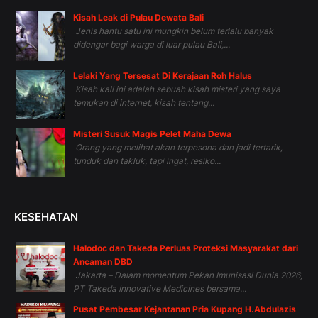
Kisah Leak di Pulau Dewata Bali
Jenis hantu satu ini mungkin belum terlalu banyak
didengar bagi warga di luar pulau Bali,...
Lelaki Yang Tersesat Di Kerajaan Roh Halus
Kisah kali ini adalah sebuah kisah misteri yang saya
temukan di internet, kisah tentang...
Misteri Susuk Magis Pelet Maha Dewa
Orang yang melihat akan terpesona dan jadi tertarik,
tunduk dan takluk, tapi ingat, resiko...
KESEHATAN
Halodoc dan Takeda Perluas Proteksi Masyarakat dari
Ancaman DBD
Jakarta – Dalam momentum Pekan Imunisasi Dunia 2026,
PT Takeda Innovative Medicines bersama...
Pusat Pembesar Kejantanan Pria Kupang H.Abdulazis