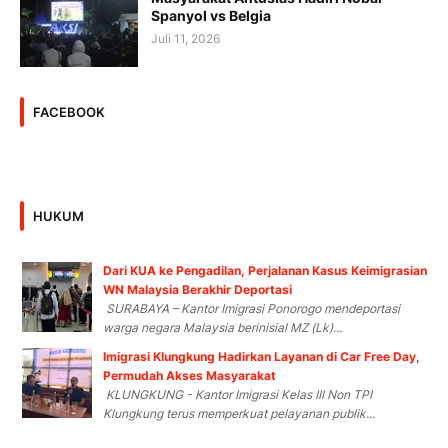
Spanyol vs Belgia
Juli 11, 2026
FACEBOOK
HUKUM
Dari KUA ke Pengadilan, Perjalanan Kasus Keimigrasian
WN Malaysia Berakhir Deportasi
SURABAYA – Kantor Imigrasi Ponorogo mendeportasi
warga negara Malaysia berinisial MZ (Lk)...
Imigrasi Klungkung Hadirkan Layanan di Car Free Day,
Permudah Akses Masyarakat
KLUNGKUNG - Kantor Imigrasi Kelas III Non TPI
Klungkung terus memperkuat pelayanan publik...