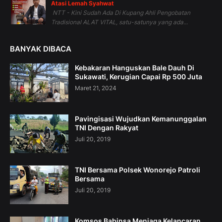
Atasi Lemah Syahwat
NTT - Kini Sudah Ada Di Kupang Ahli Pengobatan
Tradisional ALAT VITAL, satu-satunya yang ada...
BANYAK DIBACA
Kebakaran Hanguskan Bale Dauh Di
Sukawati, Kerugian Capai Rp 500 Juta
Maret 21, 2024
Pavingisasi Wujudkan Kemanunggalan
TNI Dengan Rakyat
Juli 20, 2019
TNI Bersama Polsek Wonorejo Patroli
Bersama
Juli 20, 2019
Komsos Babinsa Menjaga Kelancaran