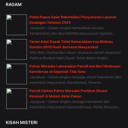
RAGAM
Polda Papua Gelar Rekonsiliasi Penyusunan Laporan
Keuangan Tahunan 2025
Jayapura – Dalam rangka memastikan akurasi,
transparansi, dan akuntabilitas penyusunan laporan...
Tarian Adat Dayak Tahol Semarakkan Irau Malinau,
Dandim 0910 Hadir Bersama Masyarakat
MALINAU, Kalimantan Utara – Suasana meriah mewarnai
Festival Budaya Adat Dayak Tahol dalam rangka...
Polres Merauke Laksanakan Patroli dan Beri Himbauan
Kamtibmas di Sejumlah Titik Kota
Jayapura – Dalam rangka menjaga situasi keamanan dan
ketertiban masyarakat (Kamtibmas), Perwira...
Patroli Cipkon Polres Merauke Pastikan Situasi
Kondusif di Malam Akhir Pekan
Jayapura – Dalam rangka menjaga keamanan dan
ketertiban masyarakat (harkamtibmas), Polres Merauke...
KISAH MISTERI