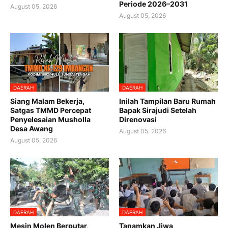
Periode 2026–2031
August 05, 2026
August 05, 2026
DAERAH
DAERAH
Siang Malam Bekerja,
Inilah Tampilan Baru Rumah
Satgas TMMD Percepat
Bapak Sirajudi Setelah
Penyelesaian Musholla
Direnovasi
Desa Awang
August 05, 2026
August 05, 2026
DAERAH
DAERAH
Mesin Molen Berputar,
Tanamkan Jiwa