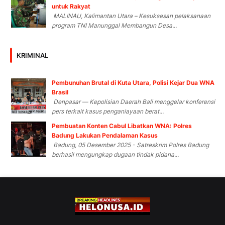
untuk Rakyat
MALINAU, Kalimantan Utara – Kesuksesan pelaksanaan
program TNI Manunggal Membangun Desa...
KRIMINAL
Pembunuhan Brutal di Kuta Utara, Polisi Kejar Dua WNA
Brasil
Denpasar — Kepolisian Daerah Bali menggelar konferensi
pers terkait kasus penganiayaan berat...
Pembuatan Konten Cabul Libatkan WNA: Polres
Badung Lakukan Pendalaman Kasus
Badung, 05 Desember 2025 - Satreskrim Polres Badung
berhasil mengungkap dugaan tindak pidana...