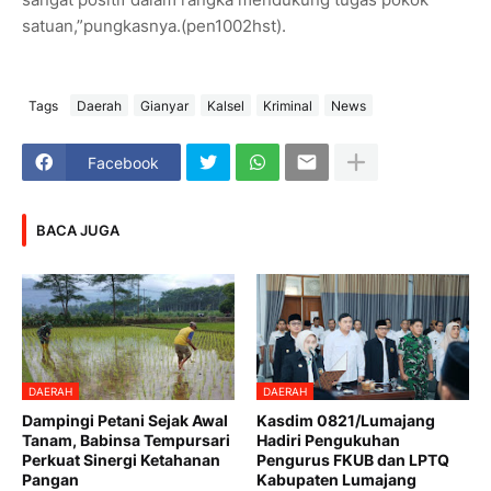
satuan,”pungkasnya.(pen1002hst).
Tags
Daerah
Gianyar
Kalsel
Kriminal
News
Facebook
BACA JUGA
DAERAH
DAERAH
Dampingi Petani Sejak Awal
Kasdim 0821/Lumajang
Tanam, Babinsa Tempursari
Hadiri Pengukuhan
Perkuat Sinergi Ketahanan
Pengurus FKUB dan LPTQ
Pangan
Kabupaten Lumajang