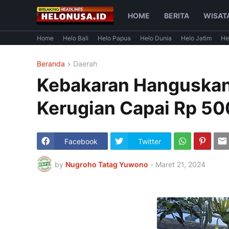
HOME
BERITA
WISAT
Home
Helo Bali
Helo Papua
Helo Dunia
Helo Jatim
He
Beranda
Daerah
Kebakaran Hanguskan 
Kerugian Capai Rp 50
Facebook
Twitter
by
Nugroho Tatag Yuwono
-
Maret 21, 2024