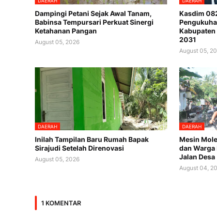
DAERAH
DAERAH
Dampingi Petani Sejak Awal Tanam,
Kasdim 082
Babinsa Tempursari Perkuat Sinergi
Pengukuha
Ketahanan Pangan
Kabupaten
2031
August 05, 2026
August 05, 2
DAERAH
DAERAH
Inilah Tampilan Baru Rumah Bapak
Mesin Mole
Sirajudi Setelah Direnovasi
dan Warga
Jalan Desa
August 05, 2026
August 04, 2
1 KOMENTAR