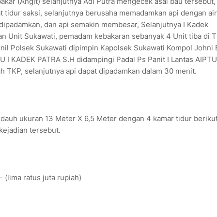
akar (Angit) selanjutnya Adi Putra mengecek asal bau tersebut,
 tidur saksi, selanjutnya berusaha memadamkan api dengan ai
a dipadamkan, dan api semakin membesar, Selanjutnya I Kadek
 Unit Sukawati, pemadam kebakaran sebanyak 4 Unit tiba di 
nil Polsek Sukawati dipimpin Kapolsek Sukawati Kompol Johni 
U I KADEK PATRA S.H didampingi Padal Ps Panit I Lantas AIPTU
 TKP, selanjutnya api dapat dipadamkan dalam 30 menit.
 dauh ukuran 13 Meter X 6,5 Meter dengan 4 kamar tidur berikut
kejadian tersebut.
 (lima ratus juta rupiah)