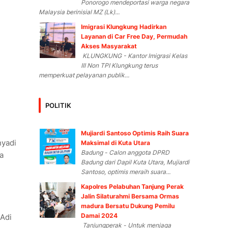
Ponorogo mendeportasi warga negara
Malaysia berinisial MZ (Lk)...
Imigrasi Klungkung Hadirkan
Layanan di Car Free Day, Permudah
Akses Masyarakat
KLUNGKUNG - Kantor Imigrasi Kelas
III Non TPI Klungkung terus
memperkuat pelayanan publik...
POLITIK
Mujiardi Santoso Optimis Raih Suara
hyadi
Maksimal di Kuta Utara
Badung - Calon anggota DPRD
a
Badung dari Dapil Kuta Utara, Mujiardi
Santoso, optimis meraih suara...
Kapolres Pelabuhan Tanjung Perak
Jalin Silaturahmi Bersama Ormas
madura Bersatu Dukung Pemilu
Damai 2024
 Adi
Tanjungperak - Untuk menjaga