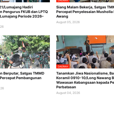
DAERAH
1/Lumajang Hadiri
Siang Malam Bekerja, Satgas T
n Pengurus FKUB dan LPTQ
Percepat Penyelesaian Musholla
 Lumajang Periode 2026–
Awang
August 05, 2026
026
DAERAH
n Berputar, Satgas TMMD
Tanamkan Jiwa Nasionalisme, Ba
 Percepat Pembangunan
Koramil 0910-10/Long Nawang B
Wawasan Kebangsaan kepada Pel
Perbatasan
026
August 04, 2026