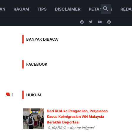
AN
RAGAM
TIPS
DISCLAIMER
PETA SITUS
REDA
BANYAK DIBACA
FACEBOOK
1
HUKUM
Dari KUA ke Pengadilan, Perjalanan
Kasus Keimigrasian WN Malaysia
Berakhir Deportasi
SURABAYA – Kantor Imigrasi