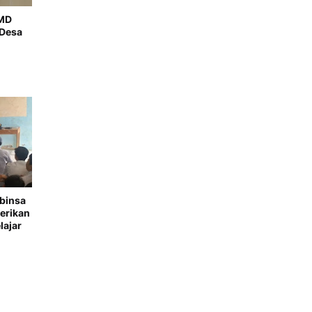
MMD
 Desa
binsa
erikan
ajar