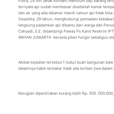
Putra, 24 thn (anak Korban) mencium bau barang terb
ternyata api sudah membesar disebelah kamar tempat
dan air yang ada dikamar mandi namun api tidak bis
Swastika, 29 tahun, menghubungi pemadam kebakaran
langsung padamkan api dibantu dari warga dan Perso
Cahyadi, S.E. didampingi Pawas Ps Kanit Reskrim IPT
WAYAN JUNIARTA berseta piket Fungsi sekaligus olah
Akibat kejadian tersebut 1 (satu) buah bangunan bale
dalamnya habis terbakar tidak ada korban jiwa dalam 
Kerugian diperkirakan kurang lebih Rp. 500. 000.000,-