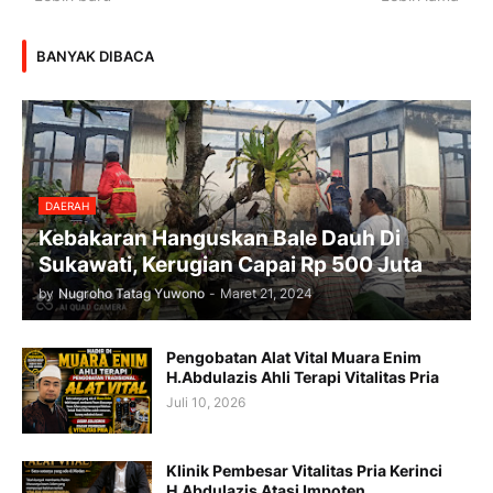
BANYAK DIBACA
DAERAH
Kebakaran Hanguskan Bale Dauh Di
Sukawati, Kerugian Capai Rp 500 Juta
by
Nugroho Tatag Yuwono
-
Maret 21, 2024
Pengobatan Alat Vital Muara Enim
H.Abdulazis Ahli Terapi Vitalitas Pria
Juli 10, 2026
Klinik Pembesar Vitalitas Pria Kerinci
H.Abdulazis Atasi Impoten