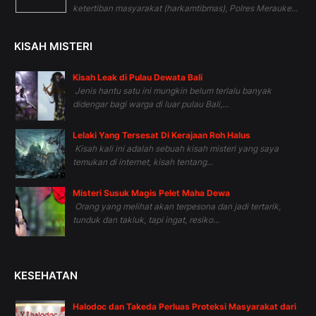
ketertiban masyarakat (harkamtibmas), Polres Merauke...
KISAH MISTERI
Kisah Leak di Pulau Dewata Bali
Jenis hantu satu ini mungkin belum terlalu banyak
didengar bagi warga di luar pulau Bali,...
Lelaki Yang Tersesat Di Kerajaan Roh Halus
Kisah kali ini adalah sebuah kisah misteri yang saya
temukan di internet, kisah tentang...
Misteri Susuk Magis Pelet Maha Dewa
Orang yang melihat akan terpesona dan jadi tertarik,
tunduk dan takluk, tapi ingat, resiko...
KESEHATAN
Halodoc dan Takeda Perluas Proteksi Masyarakat dari