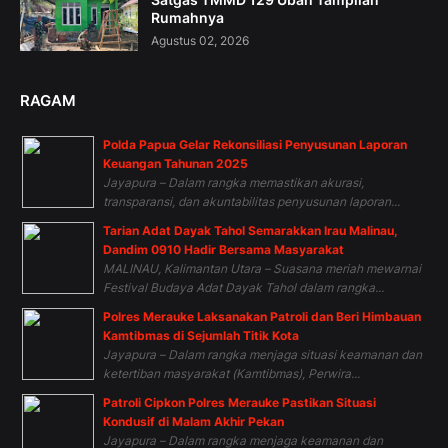
Rumahnya
Agustus 02, 2026
RAGAM
Polda Papua Gelar Rekonsiliasi Penyusunan Laporan
Keuangan Tahunan 2025
Jayapura – Dalam rangka memastikan akurasi,
transparansi, dan akuntabilitas penyusunan laporan...
Tarian Adat Dayak Tahol Semarakkan Irau Malinau,
Dandim 0910 Hadir Bersama Masyarakat
MALINAU, Kalimantan Utara – Suasana meriah mewarnai
Festival Budaya Adat Dayak Tahol dalam rangka...
Polres Merauke Laksanakan Patroli dan Beri Himbauan
Kamtibmas di Sejumlah Titik Kota
Jayapura – Dalam rangka menjaga situasi keamanan dan
ketertiban masyarakat (Kamtibmas), Perwira...
Patroli Cipkon Polres Merauke Pastikan Situasi
Kondusif di Malam Akhir Pekan
Jayapura – Dalam rangka menjaga keamanan dan