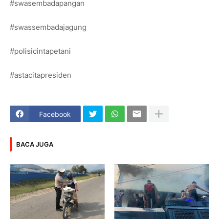
#swasembadapangan
#swassembadajagung
#polisicintapetani
#astacitapresiden
Facebook
BACA JUGA