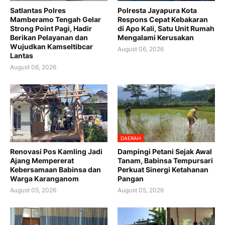
Satlantas Polres
Polresta Jayapura Kota
Mamberamo Tengah Gelar
Respons Cepat Kebakaran
Strong Point Pagi, Hadir
di Apo Kali, Satu Unit Rumah
Berikan Pelayanan dan
Mengalami Kerusakan
Wujudkan Kamseltibcar
August 06, 2026
Lantas
August 06, 2026
DAERAH
Renovasi Pos Kamling Jadi
Dampingi Petani Sejak Awal
Ajang Mempererat
Tanam, Babinsa Tempursari
Kebersamaan Babinsa dan
Perkuat Sinergi Ketahanan
Warga Karanganom
Pangan
August 05, 2026
August 05, 2026