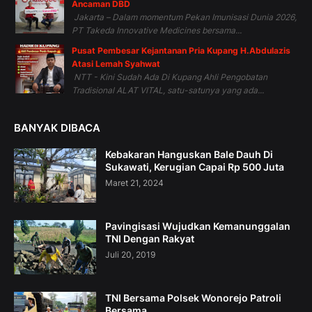
Ancaman DBD
Jakarta – Dalam momentum Pekan Imunisasi Dunia 2026,
PT Takeda Innovative Medicines bersama...
Pusat Pembesar Kejantanan Pria Kupang H.Abdulazis
Atasi Lemah Syahwat
NTT - Kini Sudah Ada Di Kupang Ahli Pengobatan
Tradisional ALAT VITAL, satu-satunya yang ada...
BANYAK DIBACA
Kebakaran Hanguskan Bale Dauh Di
Sukawati, Kerugian Capai Rp 500 Juta
Maret 21, 2024
Pavingisasi Wujudkan Kemanunggalan
TNI Dengan Rakyat
Juli 20, 2019
TNI Bersama Polsek Wonorejo Patroli
Bersama