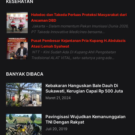
KESEHATAN
Halodoc dan Takeda Perluas Proteksi Masyarakat dari
Ancaman DBD
Jakarta – Dalam momentum Pekan Imunisasi Dunia 2026,
PT Takeda Innovative Medicines bersama...
Pusat Pembesar Kejantanan Pria Kupang H.Abdulazis
Atasi Lemah Syahwat
NTT - Kini Sudah Ada Di Kupang Ahli Pengobatan
Tradisional ALAT VITAL, satu-satunya yang ada...
BANYAK DIBACA
Kebakaran Hanguskan Bale Dauh Di
Sukawati, Kerugian Capai Rp 500 Juta
Maret 21, 2024
Pavingisasi Wujudkan Kemanunggalan
TNI Dengan Rakyat
Juli 20, 2019