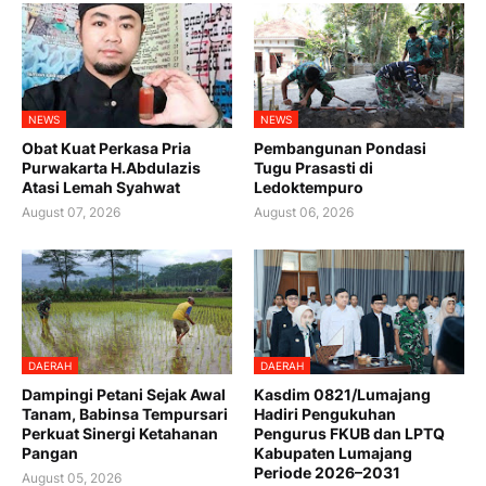
NEWS
NEWS
Obat Kuat Perkasa Pria
Pembangunan Pondasi
Purwakarta H.Abdulazis
Tugu Prasasti di
Atasi Lemah Syahwat
Ledoktempuro
August 07, 2026
August 06, 2026
DAERAH
DAERAH
Dampingi Petani Sejak Awal
Kasdim 0821/Lumajang
Tanam, Babinsa Tempursari
Hadiri Pengukuhan
Perkuat Sinergi Ketahanan
Pengurus FKUB dan LPTQ
Pangan
Kabupaten Lumajang
Periode 2026–2031
August 05, 2026