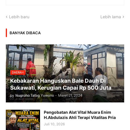
Lebih baru
Lebih lama
BANYAK DIBACA
DAERAH
Kebakaran Hanguskan Bale Dauh Di
Sukawati, Kerugian Capai Rp 500 Juta
by
Nugroho Tatag Yuwono
-
Maret 21, 2024
Pengobatan Alat Vital Muara Enim
H.Abdulazis Ahli Terapi Vitalitas Pria
Juli 10, 2026