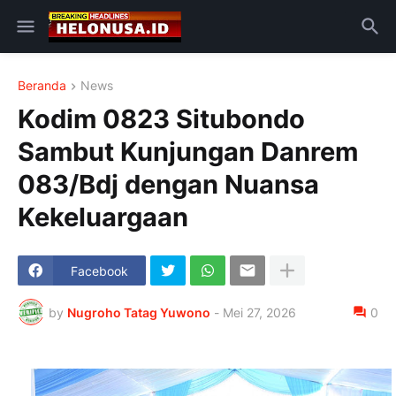
Beranda
News
Kodim 0823 Situbondo
Sambut Kunjungan Danrem
083/Bdj dengan Nuansa
Kekeluargaan
Facebook
by
Nugroho Tatag Yuwono
-
Mei 27, 2026
0