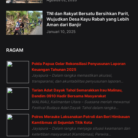
TNI dan Rakyat Bersatu Bersihkan Parit,
Wujudkan Desa Kayu Rabah yang Lebih
Aman dari Banjir
Januari 10, 2025
RAGAM
Polda Papua Gelar Rekonsiliasi Penyusunan Laporan
Keuangan Tahunan 2025
Jayapura – Dalam rangka memastikan akurasi,
transparansi, dan akuntabilitas penyusunan laporan...
Tarian Adat Dayak Tahol Semarakkan Irau Malinau,
Dandim 0910 Hadir Bersama Masyarakat
MALINAU, Kalimantan Utara – Suasana meriah mewarnai
Festival Budaya Adat Dayak Tahol dalam rangka...
Polres Merauke Laksanakan Patroli dan Beri Himbauan
Kamtibmas di Sejumlah Titik Kota
Jayapura – Dalam rangka menjaga situasi keamanan dan
ketertiban masyarakat (Kamtibmas), Perwira...