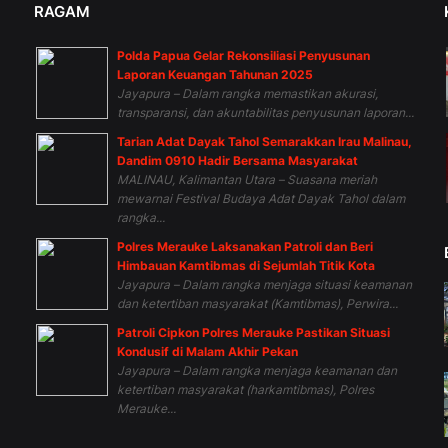
RAGAM
Polda Papua Gelar Rekonsiliasi Penyusunan
n
Laporan Keuangan Tahunan 2025
Jayapura – Dalam rangka memastikan akurasi,
transparansi, dan akuntabilitas penyusunan laporan...
Tarian Adat Dayak Tahol Semarakkan Irau Malinau,
Dandim 0910 Hadir Bersama Masyarakat
MALINAU, Kalimantan Utara – Suasana meriah
mewarnai Festival Budaya Adat Dayak Tahol dalam
rangka...
Polres Merauke Laksanakan Patroli dan Beri
Himbauan Kamtibmas di Sejumlah Titik Kota
Jayapura – Dalam rangka menjaga situasi keamanan
dan ketertiban masyarakat (Kamtibmas), Perwira...
Patroli Cipkon Polres Merauke Pastikan Situasi
Kondusif di Malam Akhir Pekan
Jayapura – Dalam rangka menjaga keamanan dan
ketertiban masyarakat (harkamtibmas), Polres
Merauke...