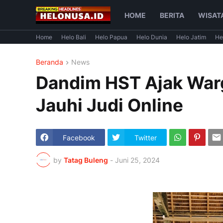
HOME
BERITA
WISAT
Home
Helo Bali
Helo Papua
Helo Dunia
Helo Jatim
He
Beranda
News
Dandim HST Ajak War
Jauhi Judi Online
Facebook
Twitter
by
Tatag Buleng
-
Juni 25, 2024