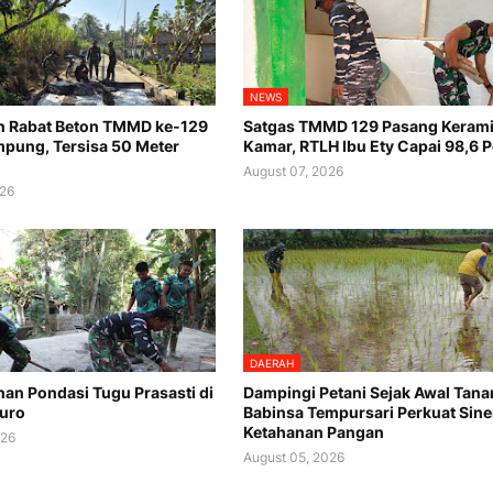
NEWS
n Rabat Beton TMMD ke-129
Satgas TMMD 129 Pasang Keram
pung, Tersisa 50 Meter
Kamar, RTLH Ibu Ety Capai 98,6 
August 07, 2026
026
DAERAH
n Pondasi Tugu Prasasti di
Dampingi Petani Sejak Awal Tana
uro
Babinsa Tempursari Perkuat Sine
Ketahanan Pangan
026
August 05, 2026