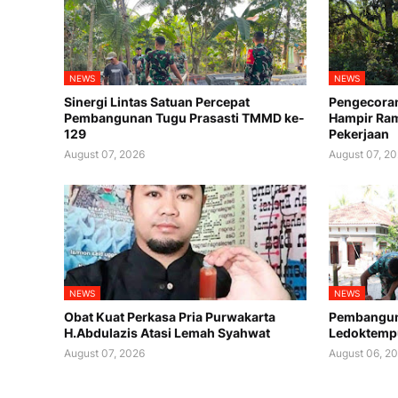
NEWS
NEWS
Sinergi Lintas Satuan Percepat
Pengecora
Pembangunan Tugu Prasasti TMMD ke-
Hampir Ram
129
Pekerjaan
August 07, 2026
August 07, 2
NEWS
NEWS
Obat Kuat Perkasa Pria Purwakarta
Pembanguna
H.Abdulazis Atasi Lemah Syahwat
Ledoktemp
August 07, 2026
August 06, 2