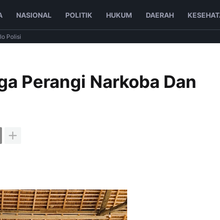
A
NASIONAL
POLITIK
HUKUM
DAERAH
KESEHAT
lo Polisi
ga Perangi Narkoba Dan