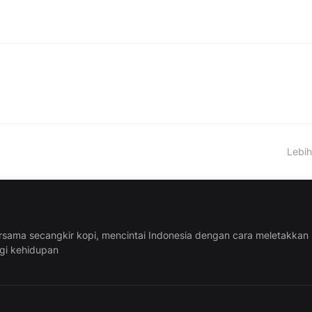
Lebih
rsama secangkir kopi, mencintai Indonesia dengan cara meletakkan
ggi kehidupan