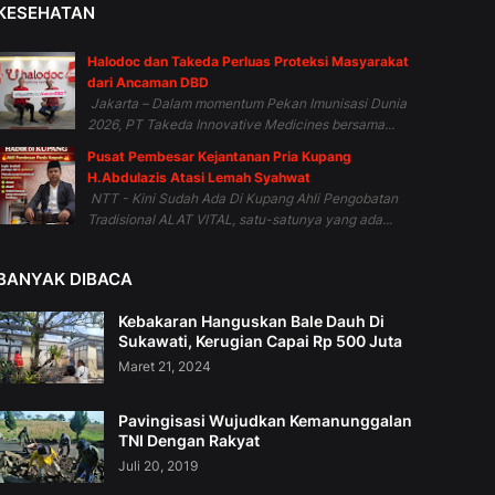
KESEHATAN
Halodoc dan Takeda Perluas Proteksi Masyarakat
dari Ancaman DBD
Jakarta – Dalam momentum Pekan Imunisasi Dunia
2026, PT Takeda Innovative Medicines bersama...
Pusat Pembesar Kejantanan Pria Kupang
H.Abdulazis Atasi Lemah Syahwat
NTT - Kini Sudah Ada Di Kupang Ahli Pengobatan
Tradisional ALAT VITAL, satu-satunya yang ada...
BANYAK DIBACA
Kebakaran Hanguskan Bale Dauh Di
Sukawati, Kerugian Capai Rp 500 Juta
Maret 21, 2024
Pavingisasi Wujudkan Kemanunggalan
TNI Dengan Rakyat
Juli 20, 2019