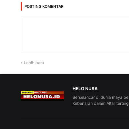
POSTING KOMENTAR
Lebih baru
HELO NUSA
Berselancar di dunia maya be
Kebenaran dalam Altar tertin