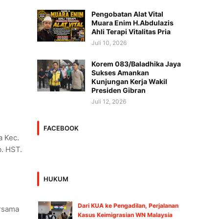
Pengobatan Alat Vital
Muara Enim H.Abdulazis
Ahli Terapi Vitalitas Pria
Juli 10, 2026
Korem 083/Baladhika Jaya
Sukses Amankan
Kunjungan Kerja Wakil
Presiden Gibran
Juli 12, 2026
FACEBOOK
a Kec.
. HST.
HUKUM
Dari KUA ke Pengadilan, Perjalanan
rsama
Kasus Keimigrasian WN Malaysia