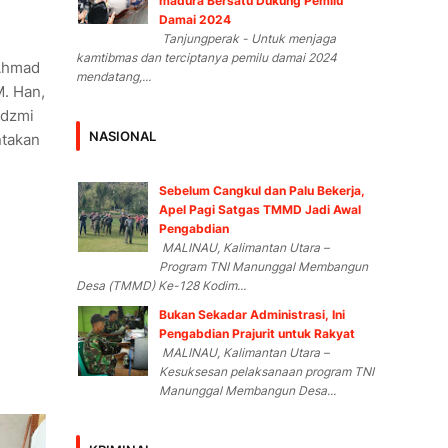
madura Bersatu Dukung Pemilu
Damai 2024
Tanjungperak - Untuk menjaga
kamtibmas dan terciptanya pemilu damai 2024
 Ahmad
mendatang,...
M. Han,
Adzmi
NASIONAL
ntakan
Sebelum Cangkul dan Palu Bekerja,
Apel Pagi Satgas TMMD Jadi Awal
Pengabdian
MALINAU, Kalimantan Utara –
Program TNI Manunggal Membangun
Desa (TMMD) Ke-128 Kodim...
Bukan Sekadar Administrasi, Ini
Pengabdian Prajurit untuk Rakyat
MALINAU, Kalimantan Utara –
Kesuksesan pelaksanaan program TNI
Manunggal Membangun Desa...