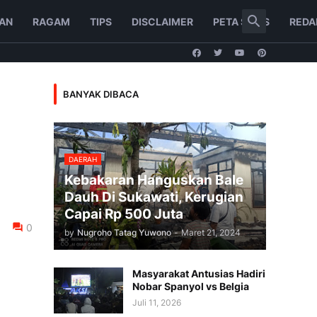
AN
RAGAM
TIPS
DISCLAIMER
PETA SITUS
REDA
BANYAK DIBACA
DAERAH
Kebakaran Hanguskan Bale
Dauh Di Sukawati, Kerugian
Capai Rp 500 Juta
0
by
Nugroho Tatag Yuwono
-
Maret 21, 2024
Masyarakat Antusias Hadiri
Nobar Spanyol vs Belgia
Juli 11, 2026