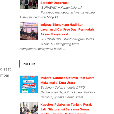
Berakhir Deportasi
SURABAYA – Kantor Imigrasi
Ponorogo mendeportasi warga negara
Malaysia berinisial MZ (Lk)...
Imigrasi Klungkung Hadirkan
Layanan di Car Free Day, Permudah
Akses Masyarakat
KLUNGKUNG - Kantor Imigrasi Kelas
III Non TPI Klungkung terus
memperkuat pelayanan publik...
POLITIK
g saat
ampai
Mujiardi Santoso Optimis Raih Suara
Maksimal di Kuta Utara
Badung - Calon anggota DPRD
Badung dari Dapil Kuta Utara, Mujiardi
Santoso, optimis meraih suara...
Kapolres Pelabuhan Tanjung Perak
Jalin Silaturahmi Bersama Ormas