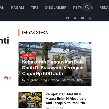
AN
RAGAM
TIPS
DISCLAIMER
PETA SITUS
REDA
BANYAK DIBACA
nti
DAERAH
Kebakaran Hanguskan Bale
Dauh Di Sukawati, Kerugian
Capai Rp 500 Juta
0
by
Nugroho Tatag Yuwono
-
Maret 21, 2024
Pengobatan Alat Vital
Muara Enim H.Abdulazis
Ahli Terapi Vitalitas Pria
Juli 10, 2026