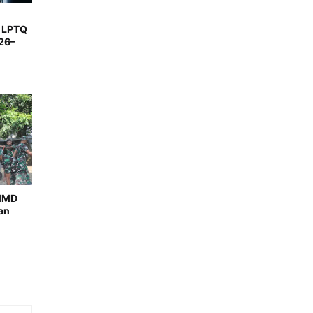
 LPTQ
26–
TMMD
an