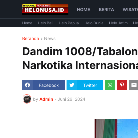
HOME
BERITA
WISAT
Home
Helo Bali
Helo Papua
Helo Dunia
Helo Jatim
He
Beranda
News
Dandim 1008/Tabalong
Narkotika Internasio
Facebook
Twitter
by
Admin
-
Juni 26, 2024