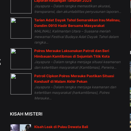
Laporan Keuangan Tahunan 2025
Jayapura – Dalam rangka memastikan akurasi,
transparansi, dan akuntabilitas penyusunan laporan...
Tarian Adat Dayak Tahol Semarakkan Irau Malinau,
Dandim 0910 Hadir Bersama Masyarakat
MALINAU, Kalimantan Utara – Suasana meriah
mewarnai Festival Budaya Adat Dayak Tahol dalam
rangka...
Polres Merauke Laksanakan Patroli dan Beri
Himbauan Kamtibmas di Sejumlah Titik Kota
,
Jayapura – Dalam rangka menjaga situasi keamanan
h
dan ketertiban masyarakat (Kamtibmas), Perwira...
Patroli Cipkon Polres Merauke Pastikan Situasi
Kondusif di Malam Akhir Pekan
Jayapura – Dalam rangka menjaga keamanan dan
ketertiban masyarakat (harkamtibmas), Polres
Merauke...
KISAH MISTERI
Kisah Leak di Pulau Dewata Bali