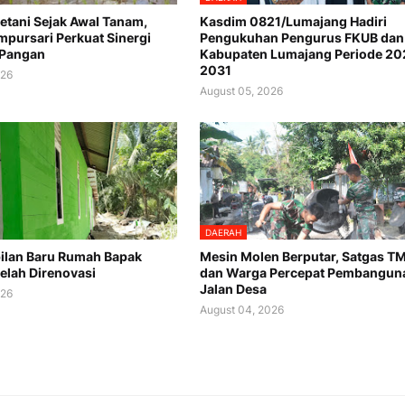
etani Sejak Awal Tanam,
Kasdim 0821/Lumajang Hadiri
mpursari Perkuat Sinergi
Pengukuhan Pengurus FKUB dan
 Pangan
Kabupaten Lumajang Periode 20
2031
026
August 05, 2026
DAERAH
pilan Baru Rumah Bapak
Mesin Molen Berputar, Satgas 
telah Direnovasi
dan Warga Percepat Pembangun
Jalan Desa
026
August 04, 2026