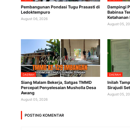
Pembangunan Pondasi Tugu Prasasti di
Dampingi P
Ledoktempuro
Babinsa Te
Ketahanan
August 06, 2026
August 05, 2
DAERAH
DAERAH
Siang Malam Bekerja, Satgas TMMD
Inilah Tam
Percepat Penyelesaian Musholla Desa
Sirajudi Se
Awang
August 05, 2
August 05, 2026
POSTING KOMENTAR