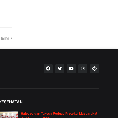
 lama
KESEHATAN
Halodoc dan Takeda Perluas Proteksi Masyarakat