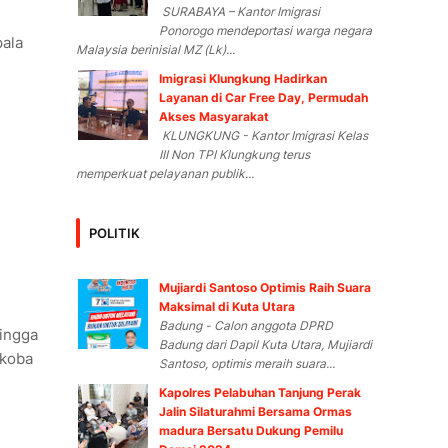
SURABAYA – Kantor Imigrasi
Ponorogo mendeportasi warga negara
pala
Malaysia berinisial MZ (Lk)...
Imigrasi Klungkung Hadirkan
Layanan di Car Free Day, Permudah
Akses Masyarakat
KLUNGKUNG - Kantor Imigrasi Kelas
III Non TPI Klungkung terus
memperkuat pelayanan publik...
POLITIK
Mujiardi Santoso Optimis Raih Suara
Maksimal di Kuta Utara
Badung - Calon anggota DPRD
hingga
Badung dari Dapil Kuta Utara, Mujiardi
rkoba
Santoso, optimis meraih suara...
Kapolres Pelabuhan Tanjung Perak
Jalin Silaturahmi Bersama Ormas
madura Bersatu Dukung Pemilu