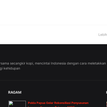
Lebih
rsama secangkir kopi, mencintai Indonesia dengan cara meletakkan
ggi kehidupan
RAGAM
Polda Papua Gelar Rekonsiliasi Penyusunan
n