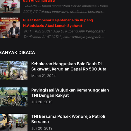
dari Ancaman DBD
Jakarta – Dalam momentum Pekan Imunisasi Dunia
2026, PT Takeda Innovative Medicines bersama...
Pusat Pembesar Kejantanan Pria Kupang
H.Abdulazis Atasi Lemah Syahwat
NTT - Kini Sudah Ada Di Kupang Ahli Pengobatan
Tradisional ALAT VITAL, satu-satunya yang ada...
BANYAK DIBACA
Kebakaran Hanguskan Bale Dauh Di
Sukawati, Kerugian Capai Rp 500 Juta
Maret 21, 2024
Pavingisasi Wujudkan Kemanunggalan
TNI Dengan Rakyat
Juli 20, 2019
TNI Bersama Polsek Wonorejo Patroli
Bersama
Juli 20, 2019