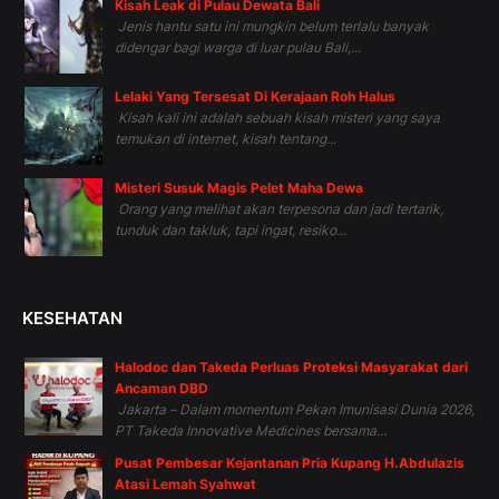
Kisah Leak di Pulau Dewata Bali
Jenis hantu satu ini mungkin belum terlalu banyak
didengar bagi warga di luar pulau Bali,...
Lelaki Yang Tersesat Di Kerajaan Roh Halus
Kisah kali ini adalah sebuah kisah misteri yang saya
temukan di internet, kisah tentang...
Misteri Susuk Magis Pelet Maha Dewa
Orang yang melihat akan terpesona dan jadi tertarik,
tunduk dan takluk, tapi ingat, resiko...
KESEHATAN
Halodoc dan Takeda Perluas Proteksi Masyarakat dari
Ancaman DBD
Jakarta – Dalam momentum Pekan Imunisasi Dunia 2026,
PT Takeda Innovative Medicines bersama...
Pusat Pembesar Kejantanan Pria Kupang H.Abdulazis
Atasi Lemah Syahwat