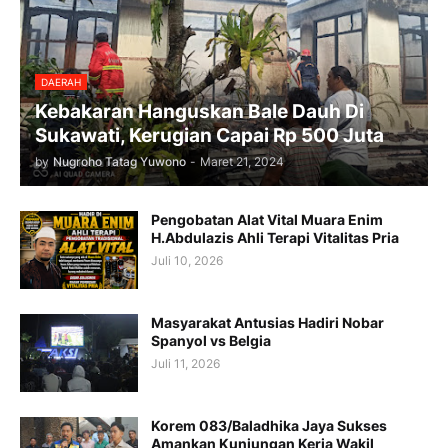
DAERAH
Kebakaran Hanguskan Bale Dauh Di
Sukawati, Kerugian Capai Rp 500 Juta
by
Nugroho Tatag Yuwono
-
Maret 21, 2024
Pengobatan Alat Vital Muara Enim
H.Abdulazis Ahli Terapi Vitalitas Pria
Juli 10, 2026
Masyarakat Antusias Hadiri Nobar
Spanyol vs Belgia
Juli 11, 2026
Korem 083/Baladhika Jaya Sukses
Amankan Kunjungan Kerja Wakil