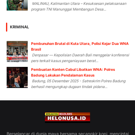
MALINAU, Kalimantan Utara – Kesuksesan pelaksanaan
program TNI Manunggal Membangun Desa...
KRIMINAL
Pembunuhan Brutal di Kuta Utara, Polisi Kejar Dua WNA
Brasil
Denpasar — Kepolisian Daerah Bali menggelar konferensi
pers terkait kasus penganiayaan berat...
Pembuatan Konten Cabul Libatkan WNA: Polres
Badung Lakukan Pendalaman Kasus
Badung, 05 Desember 2025 - Satreskrim Polres Badung
berhasil mengungkap dugaan tindak pidana...
Berselancar di dunia maya bersama secangkir kopi, mencintai