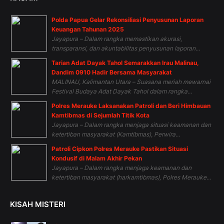
Polda Papua Gelar Rekonsiliasi Penyusunan Laporan
Keuangan Tahunan 2025
Jayapura – Dalam rangka memastikan akurasi,
transparansi, dan akuntabilitas penyusunan laporan...
Tarian Adat Dayak Tahol Semarakkan Irau Malinau,
Dandim 0910 Hadir Bersama Masyarakat
MALINAU, Kalimantan Utara – Suasana meriah mewarnai
Festival Budaya Adat Dayak Tahol dalam rangka...
Polres Merauke Laksanakan Patroli dan Beri Himbauan
Kamtibmas di Sejumlah Titik Kota
Jayapura – Dalam rangka menjaga situasi keamanan dan
ketertiban masyarakat (Kamtibmas), Perwira...
Patroli Cipkon Polres Merauke Pastikan Situasi
Kondusif di Malam Akhir Pekan
Jayapura – Dalam rangka menjaga keamanan dan
ketertiban masyarakat (harkamtibmas), Polres Merauke...
KISAH MISTERI