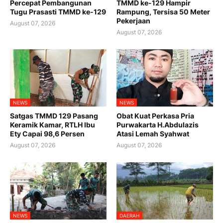
Percepat Pembangunan
TMMD ke-129 Hampir
Tugu Prasasti TMMD ke-129
Rampung, Tersisa 50 Meter
Pekerjaan
August 07, 2026
August 07, 2026
NEWS
NEWS
Satgas TMMD 129 Pasang
Obat Kuat Perkasa Pria
Keramik Kamar, RTLH Ibu
Purwakarta H.Abdulazis
Ety Capai 98,6 Persen
Atasi Lemah Syahwat
August 07, 2026
August 07, 2026
NEWS
DAERAH