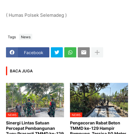
( Humas Polsek Selemadeg )
Tags
News
Facebook
BACA JUGA
NEWS
NEWS
Sinergi Lintas Satuan
Pengecoran Rabat Beton
Percepat Pembangunan
TMMD ke-129 Hampir
Tugu Prasasti TMMD ke-129
Rampung, Tersisa 50 Meter