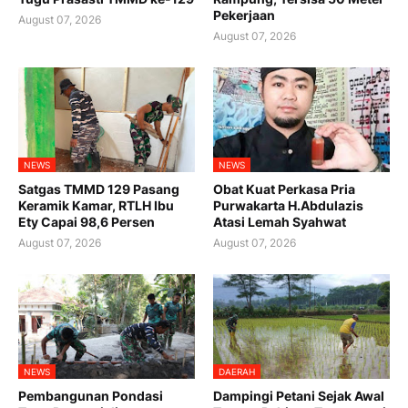
Pekerjaan
August 07, 2026
August 07, 2026
NEWS
NEWS
Satgas TMMD 129 Pasang
Obat Kuat Perkasa Pria
Keramik Kamar, RTLH Ibu
Purwakarta H.Abdulazis
Ety Capai 98,6 Persen
Atasi Lemah Syahwat
August 07, 2026
August 07, 2026
NEWS
DAERAH
Pembangunan Pondasi
Dampingi Petani Sejak Awal