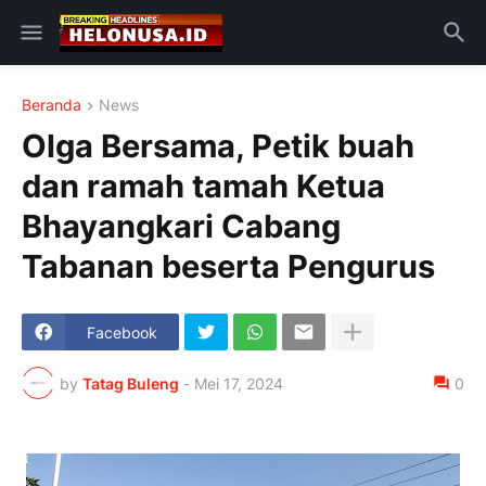
Beranda
News
Olga Bersama, Petik buah
dan ramah tamah Ketua
Bhayangkari Cabang
Tabanan beserta Pengurus
Facebook
by
Tatag Buleng
-
Mei 17, 2024
0