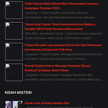
Polda Papua Gelar Rekonsiliasi Penyusunan Laporan
Keuangan Tahunan 2025
Jayapura – Dalam rangka memastikan akurasi,
transparansi, dan akuntabilitas penyusunan laporan...
Tarian Adat Dayak Tahol Semarakkan Irau Malinau,
Dandim 0910 Hadir Bersama Masyarakat
MALINAU, Kalimantan Utara – Suasana meriah mewarnai
Festival Budaya Adat Dayak Tahol dalam rangka...
Polres Merauke Laksanakan Patroli dan Beri Himbauan
Kamtibmas di Sejumlah Titik Kota
Jayapura – Dalam rangka menjaga situasi keamanan dan
ketertiban masyarakat (Kamtibmas), Perwira...
Patroli Cipkon Polres Merauke Pastikan Situasi
Kondusif di Malam Akhir Pekan
Jayapura – Dalam rangka menjaga keamanan dan
ketertiban masyarakat (harkamtibmas), Polres Merauke...
KISAH MISTERI
Kisah Leak di Pulau Dewata Bali
Jenis hantu satu ini mungkin belum terlalu banyak