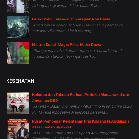
didengar bagi warga di luar pulau Bali,...
Lelaki Yang Tersesat Di Kerajaan Roh Halus
Kisah kali ini adalah sebuah kisah misteri yang saya
temukan di internet, kisah tentang...
Misteri Susuk Magis Pelet Maha Dewa
Orang yang melihat akan terpesona dan jadi tertarik,
tunduk dan takluk, tapi ingat, resiko...
KESEHATAN
Halodoc dan Takeda Perluas Proteksi Masyarakat dari
Ancaman DBD
Jakarta – Dalam momentum Pekan Imunisasi Dunia 2026,
PT Takeda Innovative Medicines bersama...
Pusat Pembesar Kejantanan Pria Kupang H.Abdulazis
Atasi Lemah Syahwat
NTT - Kini Sudah Ada Di Kupang Ahli Pengobatan
Tradisional ALAT VITAL, satu-satunya yang ada...