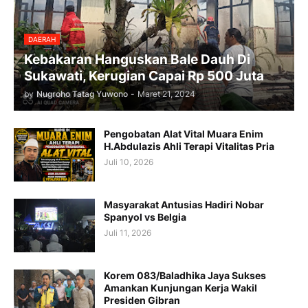
DAERAH
Kebakaran Hanguskan Bale Dauh Di
Sukawati, Kerugian Capai Rp 500 Juta
by
Nugroho Tatag Yuwono
-
Maret 21, 2024
Pengobatan Alat Vital Muara Enim
H.Abdulazis Ahli Terapi Vitalitas Pria
Juli 10, 2026
Masyarakat Antusias Hadiri Nobar
Spanyol vs Belgia
Juli 11, 2026
Korem 083/Baladhika Jaya Sukses
Amankan Kunjungan Kerja Wakil
Presiden Gibran