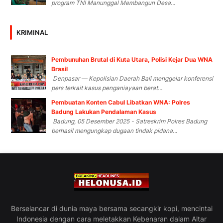
program TNI Manunggal Membangun Desa...
KRIMINAL
Pembunuhan Brutal di Kuta Utara, Polisi Kejar Dua WNA
Brasil
Denpasar — Kepolisian Daerah Bali menggelar konferensi
pers terkait kasus penganiayaan berat...
Pembuatan Konten Cabul Libatkan WNA: Polres
Badung Lakukan Pendalaman Kasus
Badung, 05 Desember 2025 - Satreskrim Polres Badung
berhasil mengungkap dugaan tindak pidana...
Berselancar di dunia maya bersama secangkir kopi, mencintai
Indonesia dengan cara meletakkan Kebenaran dalam Altar