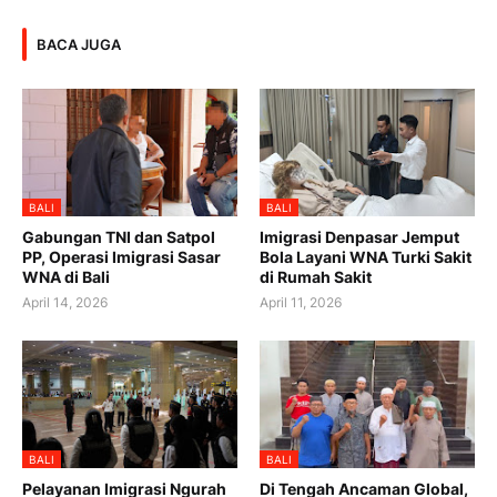
BACA JUGA
BALI
BALI
Gabungan TNI dan Satpol
Imigrasi Denpasar Jemput
PP, Operasi Imigrasi Sasar
Bola Layani WNA Turki Sakit
WNA di Bali
di Rumah Sakit
April 14, 2026
April 11, 2026
BALI
BALI
Pelayanan Imigrasi Ngurah
Di Tengah Ancaman Global,