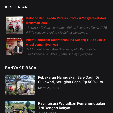
KESEHATAN
Halodoc dan Takeda Perluas Proteksi Masyarakat dari
Ancaman DBD
Jakarta – Dalam momentum Pekan Imunisasi Dunia 2026,
PT Takeda Innovative Medicines bersama...
Pusat Pembesar Kejantanan Pria Kupang H.Abdulazis
Atasi Lemah Syahwat
NTT - Kini Sudah Ada Di Kupang Ahli Pengobatan
Tradisional ALAT VITAL, satu-satunya yang ada...
BANYAK DIBACA
Kebakaran Hanguskan Bale Dauh Di
Sukawati, Kerugian Capai Rp 500 Juta
Maret 21, 2024
Pavingisasi Wujudkan Kemanunggalan
TNI Dengan Rakyat