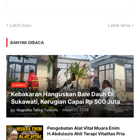
Lebih baru
Lebih lama
BANYAK DIBACA
DAERAH
Kebakaran Hanguskan Bale Dauh Di
Sukawati, Kerugian Capai Rp 500 Juta
by
Nugroho Tatag Yuwono
-
Maret 21, 2024
Pengobatan Alat Vital Muara Enim
H.Abdulazis Ahli Terapi Vitalitas Pria