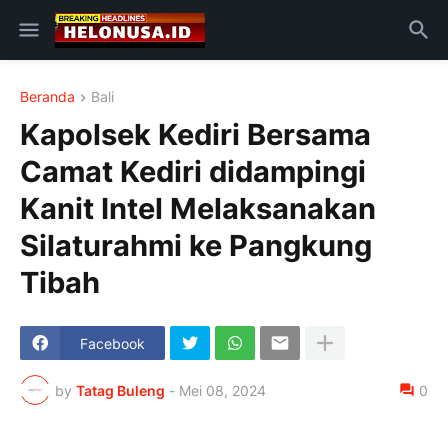
Beranda
Bali
Kapolsek Kediri Bersama
Camat Kediri didampingi
Kanit Intel Melaksanakan
Silaturahmi ke Pangkung
Tibah
Facebook
by
Tatag Buleng
-
Mei 08, 2024
0