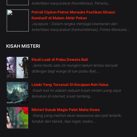
ketertiban masyarakat (Kamtibmas), Perwira...
Patroli Cipkon Polres Merauke Pastikan Situasi
Kondusif di Malam Akhir Pekan
Jayapura – Dalam rangka menjaga keamanan dan
ketertiban masyarakat (harkamtibmas), Polres Merauke...
KISAH MISTERI
Kisah Leak di Pulau Dewata Bali
Jenis hantu satu ini mungkin belum terlalu banyak
didengar bagi warga di luar pulau Bali,...
Lelaki Yang Tersesat Di Kerajaan Roh Halus
Kisah kali ini adalah sebuah kisah misteri yang saya
temukan di internet, kisah tentang...
Misteri Susuk Magis Pelet Maha Dewa
Orang yang melihat akan terpesona dan jadi tertarik,
tunduk dan takluk, tapi ingat, resiko...