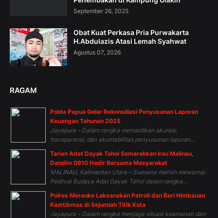
September 26, 2025
Obat Kuat Perkasa Pria Purwakarta
H.Abdulazis Atasi Lemah Syahwat
Agustus 07, 2026
RAGAM
Polda Papua Gelar Rekonsiliasi Penyusunan Laporan
Keuangan Tahunan 2025
Jayapura – Dalam rangka memastikan akurasi,
transparansi, dan akuntabilitas penyusunan laporan...
Tarian Adat Dayak Tahol Semarakkan Irau Malinau,
Dandim 0910 Hadir Bersama Masyarakat
MALINAU, Kalimantan Utara – Suasana meriah mewarnai
Festival Budaya Adat Dayak Tahol dalam rangka...
Polres Merauke Laksanakan Patroli dan Beri Himbauan
Kamtibmas di Sejumlah Titik Kota
Jayapura – Dalam rangka menjaga situasi keamanan dan