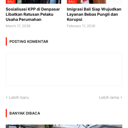
BALI
BALI
Sosialisasi KPP di Denpasar
Imigrasi Bali Siap Wujudkan
Libatkan Ratusan Pelaku
Layanan Bebas Pungli dan
Usaha Perumahan
Korupsi
March 17, 2026
February 11, 2026
POSTING KOMENTAR
Lebih baru
Lebih lama
BANYAK DIBACA