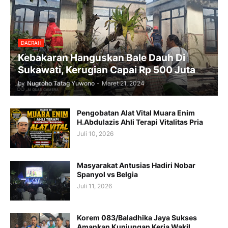
DAERAH
Kebakaran Hanguskan Bale Dauh Di
Sukawati, Kerugian Capai Rp 500 Juta
by
Nugroho Tatag Yuwono
-
Maret 21, 2024
Pengobatan Alat Vital Muara Enim
H.Abdulazis Ahli Terapi Vitalitas Pria
Juli 10, 2026
Masyarakat Antusias Hadiri Nobar
Spanyol vs Belgia
Juli 11, 2026
Korem 083/Baladhika Jaya Sukses
Amankan Kunjungan Kerja Wakil