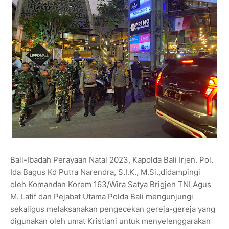
Bali-Ibadah Perayaan Natal 2023, Kapolda Bali Irjen. Pol.
Ida Bagus Kd Putra Narendra, S.I.K., M.Si.,didampingi
oleh Komandan Korem 163/Wira Satya Brigjen TNI Agus
M. Latif dan Pejabat Utama Polda Bali mengunjungi
sekaligus melaksanakan pengecekan gereja-gereja yang
digunakan oleh umat Kristiani untuk menyelenggarakan