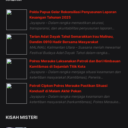
Polda Papua Gelar Rekonsiliasi Penyusunan Laporan
Keuangan Tahunan 2025
Jayapura – Dalam rangka memastikan akurasi,
transparansi, dan akuntabilitas penyusunan laporan...
Tarian Adat Dayak Tahol Semarakkan Irau Malinau,
Dandim 0910 Hadir Bersama Masyarakat
MALINAU, Kalimantan Utara – Suasana meriah mewarnai
Festival Budaya Adat Dayak Tahol dalam rangka...
Polres Merauke Laksanakan Patroli dan Beri Himbauan
Kamtibmas di Sejumlah Titik Kota
Jayapura – Dalam rangka menjaga situasi keamanan dan
ketertiban masyarakat (Kamtibmas), Perwira...
Patroli Cipkon Polres Merauke Pastikan Situasi
Kondusif di Malam Akhir Pekan
Jayapura – Dalam rangka menjaga keamanan dan
ketertiban masyarakat (harkamtibmas), Polres Merauke...
KISAH MISTERI