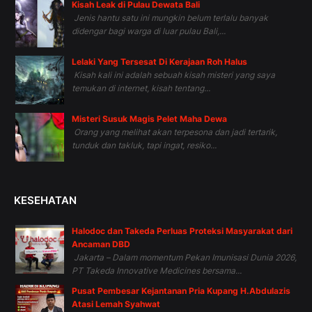
Kisah Leak di Pulau Dewata Bali
Jenis hantu satu ini mungkin belum terlalu banyak
didengar bagi warga di luar pulau Bali,...
Lelaki Yang Tersesat Di Kerajaan Roh Halus
Kisah kali ini adalah sebuah kisah misteri yang saya
temukan di internet, kisah tentang...
Misteri Susuk Magis Pelet Maha Dewa
Orang yang melihat akan terpesona dan jadi tertarik,
tunduk dan takluk, tapi ingat, resiko...
KESEHATAN
Halodoc dan Takeda Perluas Proteksi Masyarakat dari
Ancaman DBD
Jakarta – Dalam momentum Pekan Imunisasi Dunia 2026,
PT Takeda Innovative Medicines bersama...
Pusat Pembesar Kejantanan Pria Kupang H.Abdulazis
Atasi Lemah Syahwat