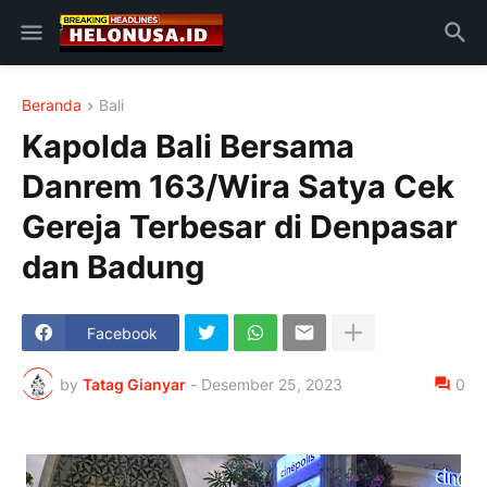
Beranda
Bali
Kapolda Bali Bersama
Danrem 163/Wira Satya Cek
Gereja Terbesar di Denpasar
dan Badung
Facebook
by
Tatag Gianyar
-
Desember 25, 2023
0