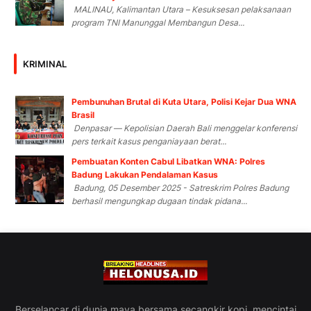
MALINAU, Kalimantan Utara – Kesuksesan pelaksanaan
program TNI Manunggal Membangun Desa...
KRIMINAL
Pembunuhan Brutal di Kuta Utara, Polisi Kejar Dua WNA
Brasil
Denpasar — Kepolisian Daerah Bali menggelar konferensi
pers terkait kasus penganiayaan berat...
Pembuatan Konten Cabul Libatkan WNA: Polres
Badung Lakukan Pendalaman Kasus
Badung, 05 Desember 2025 - Satreskrim Polres Badung
berhasil mengungkap dugaan tindak pidana...
Berselancar di dunia maya bersama secangkir kopi, mencintai