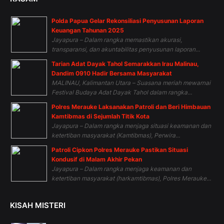
Polda Papua Gelar Rekonsiliasi Penyusunan Laporan
Keuangan Tahunan 2025
Jayapura – Dalam rangka memastikan akurasi,
transparansi, dan akuntabilitas penyusunan laporan...
Tarian Adat Dayak Tahol Semarakkan Irau Malinau,
Dandim 0910 Hadir Bersama Masyarakat
MALINAU, Kalimantan Utara – Suasana meriah mewarnai
Festival Budaya Adat Dayak Tahol dalam rangka...
Polres Merauke Laksanakan Patroli dan Beri Himbauan
Kamtibmas di Sejumlah Titik Kota
Jayapura – Dalam rangka menjaga situasi keamanan dan
ketertiban masyarakat (Kamtibmas), Perwira...
Patroli Cipkon Polres Merauke Pastikan Situasi
Kondusif di Malam Akhir Pekan
Jayapura – Dalam rangka menjaga keamanan dan
ketertiban masyarakat (harkamtibmas), Polres Merauke...
KISAH MISTERI