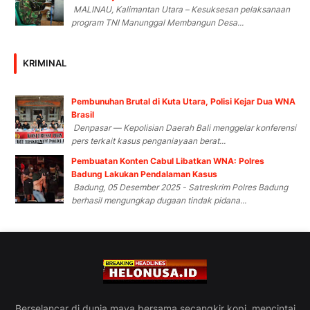
MALINAU, Kalimantan Utara – Kesuksesan pelaksanaan
program TNI Manunggal Membangun Desa...
KRIMINAL
Pembunuhan Brutal di Kuta Utara, Polisi Kejar Dua WNA
Brasil
Denpasar — Kepolisian Daerah Bali menggelar konferensi
pers terkait kasus penganiayaan berat...
Pembuatan Konten Cabul Libatkan WNA: Polres
Badung Lakukan Pendalaman Kasus
Badung, 05 Desember 2025 - Satreskrim Polres Badung
berhasil mengungkap dugaan tindak pidana...
Berselancar di dunia maya bersama secangkir kopi, mencintai