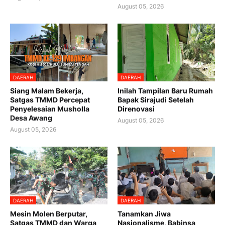
August 05, 2026
DAERAH
DAERAH
Siang Malam Bekerja,
Inilah Tampilan Baru Rumah
Satgas TMMD Percepat
Bapak Sirajudi Setelah
Penyelesaian Musholla
Direnovasi
Desa Awang
August 05, 2026
August 05, 2026
DAERAH
DAERAH
Mesin Molen Berputar,
Tanamkan Jiwa
Satgas TMMD dan Warga
Nasionalisme, Babinsa