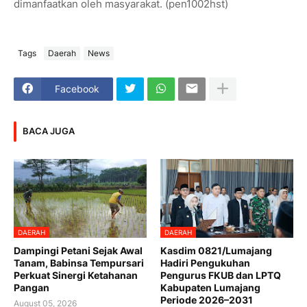
dimanfaatkan oleh masyarakat. (pen1002hst)
Tags
Daerah
News
Facebook
BACA JUGA
DAERAH
DAERAH
Dampingi Petani Sejak Awal
Kasdim 0821/Lumajang
Tanam, Babinsa Tempursari
Hadiri Pengukuhan
Perkuat Sinergi Ketahanan
Pengurus FKUB dan LPTQ
Pangan
Kabupaten Lumajang
Periode 2026–2031
August 05, 2026