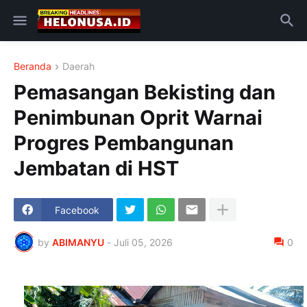
Beranda
Daerah
Pemasangan Bekisting dan
Penimbunan Oprit Warnai
Progres Pembangunan
Jembatan di HST
Facebook
by
ABIMANYU
-
Juli 05, 2026
0