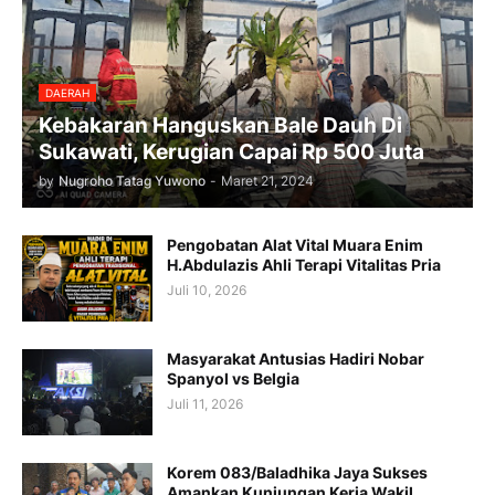
DAERAH
Kebakaran Hanguskan Bale Dauh Di
Sukawati, Kerugian Capai Rp 500 Juta
by
Nugroho Tatag Yuwono
-
Maret 21, 2024
Pengobatan Alat Vital Muara Enim
H.Abdulazis Ahli Terapi Vitalitas Pria
Juli 10, 2026
Masyarakat Antusias Hadiri Nobar
Spanyol vs Belgia
Juli 11, 2026
Korem 083/Baladhika Jaya Sukses
Amankan Kunjungan Kerja Wakil