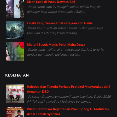
Kisah Leak di Pulau Dewata Bali
Jenis hantu satu ini mungkin belum terlalu banyak
didengar bagi warga di luar pulau Bali,...
Lelaki Yang Tersesat Di Kerajaan Roh Halus
Kisah kali ini adalah sebuah kisah misteri yang saya
temukan di internet, kisah tentang...
Misteri Susuk Magis Pelet Maha Dewa
Orang yang melihat akan terpesona dan jadi tertarik,
tunduk dan takluk, tapi ingat, resiko...
KESEHATAN
Halodoc dan Takeda Perluas Proteksi Masyarakat dari
Ancaman DBD
Jakarta – Dalam momentum Pekan Imunisasi Dunia 2026,
PT Takeda Innovative Medicines bersama...
Pusat Pembesar Kejantanan Pria Kupang H.Abdulazis
Atasi Lemah Syahwat