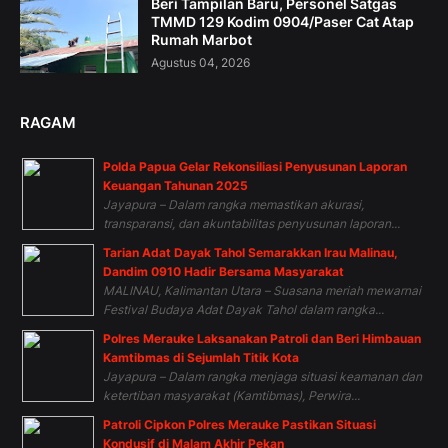
Beri Tampilan Baru, Personel Satgas
TMMD 129 Kodim 0904/Paser Cat Atap
Rumah Marbot
Agustus 04, 2026
RAGAM
Polda Papua Gelar Rekonsiliasi Penyusunan Laporan
Keuangan Tahunan 2025
Jayapura – Dalam rangka memastikan akurasi,
transparansi, dan akuntabilitas penyusunan laporan...
Tarian Adat Dayak Tahol Semarakkan Irau Malinau,
Dandim 0910 Hadir Bersama Masyarakat
MALINAU, Kalimantan Utara – Suasana meriah mewarnai
Festival Budaya Adat Dayak Tahol dalam rangka...
Polres Merauke Laksanakan Patroli dan Beri Himbauan
Kamtibmas di Sejumlah Titik Kota
Jayapura – Dalam rangka menjaga situasi keamanan dan
ketertiban masyarakat (Kamtibmas), Perwira...
Patroli Cipkon Polres Merauke Pastikan Situasi
Kondusif di Malam Akhir Pekan