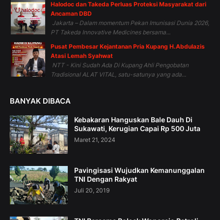
Halodoc dan Takeda Perluas Proteksi Masyarakat dari
Ancaman DBD
Jakarta – Dalam momentum Pekan Imunisasi Dunia 2026,
PT Takeda Innovative Medicines bersama...
Pusat Pembesar Kejantanan Pria Kupang H.Abdulazis
Atasi Lemah Syahwat
NTT - Kini Sudah Ada Di Kupang Ahli Pengobatan
Tradisional ALAT VITAL, satu-satunya yang ada...
BANYAK DIBACA
Kebakaran Hanguskan Bale Dauh Di
Sukawati, Kerugian Capai Rp 500 Juta
Maret 21, 2024
Pavingisasi Wujudkan Kemanunggalan
TNI Dengan Rakyat
Juli 20, 2019