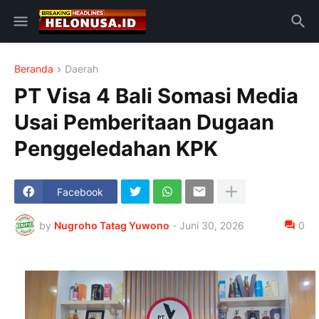
Beranda
Daerah
PT Visa 4 Bali Somasi Media
Usai Pemberitaan Dugaan
Penggeledahan KPK
Facebook
by
Nugroho Tatag Yuwono
-
Juni 30, 2026
0