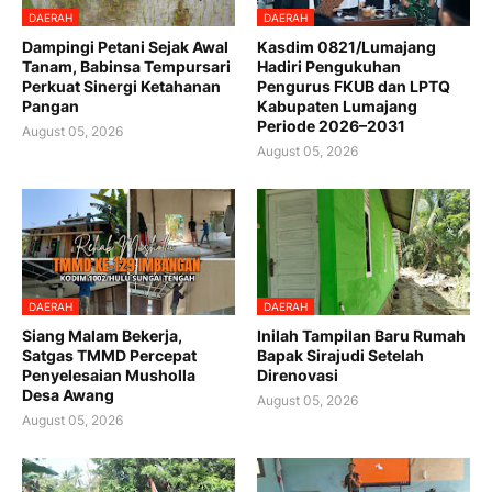
DAERAH
DAERAH
Dampingi Petani Sejak Awal
Kasdim 0821/Lumajang
Tanam, Babinsa Tempursari
Hadiri Pengukuhan
Perkuat Sinergi Ketahanan
Pengurus FKUB dan LPTQ
Pangan
Kabupaten Lumajang
Periode 2026–2031
August 05, 2026
August 05, 2026
DAERAH
DAERAH
Siang Malam Bekerja,
Inilah Tampilan Baru Rumah
Satgas TMMD Percepat
Bapak Sirajudi Setelah
Penyelesaian Musholla
Direnovasi
Desa Awang
August 05, 2026
August 05, 2026