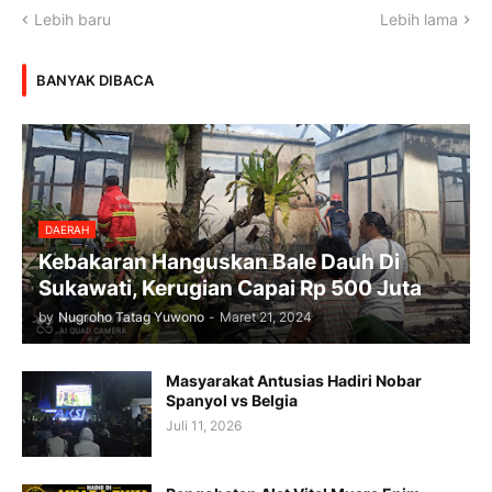
Lebih baru
Lebih lama
BANYAK DIBACA
DAERAH
Kebakaran Hanguskan Bale Dauh Di
Sukawati, Kerugian Capai Rp 500 Juta
by
Nugroho Tatag Yuwono
-
Maret 21, 2024
Masyarakat Antusias Hadiri Nobar
Spanyol vs Belgia
Juli 11, 2026