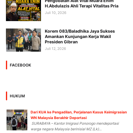
Pengobatan Alat Vital Muara Enim
H.Abdulazis Ahli Terapi Vitalitas Pria
Juli 10, 2026
Korem 083/Baladhika Jaya Sukses
Amankan Kunjungan Kerja Wakil
Presiden Gibran
Juli 12, 2026
FACEBOOK
HUKUM
Dari KUA ke Pengadilan, Perjalanan Kasus Keimigrasian
WN Malaysia Berakhir Deportasi
SURABAYA – Kantor Imigrasi Ponorogo mendeportasi
warga negara Malaysia berinisial MZ (Lk)...