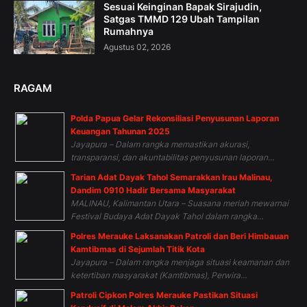
Sesuai Keinginan Bapak Sirajudin,
Satgas TMMD 129 Ubah Tampilan
Rumahnya
Agustus 02, 2026
RAGAM
Polda Papua Gelar Rekonsiliasi Penyusunan Laporan
Keuangan Tahunan 2025
Jayapura – Dalam rangka memastikan akurasi,
transparansi, dan akuntabilitas penyusunan laporan...
Tarian Adat Dayak Tahol Semarakkan Irau Malinau,
Dandim 0910 Hadir Bersama Masyarakat
MALINAU, Kalimantan Utara – Suasana meriah mewarnai
Festival Budaya Adat Dayak Tahol dalam rangka...
Polres Merauke Laksanakan Patroli dan Beri Himbauan
Kamtibmas di Sejumlah Titik Kota
Jayapura – Dalam rangka menjaga situasi keamanan dan
ketertiban masyarakat (Kamtibmas), Perwira...
Patroli Cipkon Polres Merauke Pastikan Situasi