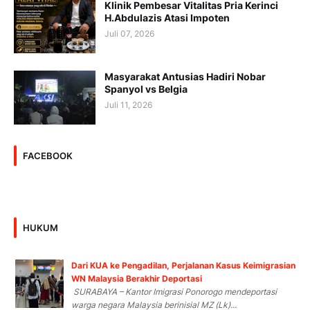
Klinik Pembesar Vitalitas Pria Kerinci
H.Abdulazis Atasi Impoten
Juli 07, 2026
Masyarakat Antusias Hadiri Nobar
Spanyol vs Belgia
Juli 11, 2026
FACEBOOK
HUKUM
Dari KUA ke Pengadilan, Perjalanan Kasus Keimigrasian
WN Malaysia Berakhir Deportasi
SURABAYA – Kantor Imigrasi Ponorogo mendeportasi
warga negara Malaysia berinisial MZ (Lk)...