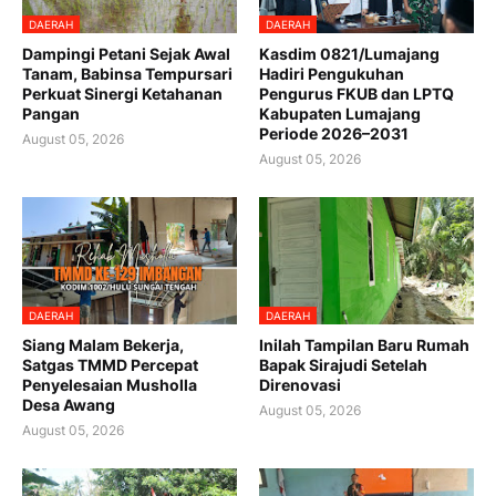
DAERAH
DAERAH
Dampingi Petani Sejak Awal
Kasdim 0821/Lumajang
Tanam, Babinsa Tempursari
Hadiri Pengukuhan
Perkuat Sinergi Ketahanan
Pengurus FKUB dan LPTQ
Pangan
Kabupaten Lumajang
Periode 2026–2031
August 05, 2026
August 05, 2026
DAERAH
DAERAH
Siang Malam Bekerja,
Inilah Tampilan Baru Rumah
Satgas TMMD Percepat
Bapak Sirajudi Setelah
Penyelesaian Musholla
Direnovasi
Desa Awang
August 05, 2026
August 05, 2026