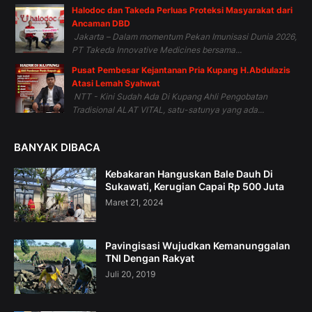
Halodoc dan Takeda Perluas Proteksi Masyarakat dari
Ancaman DBD
Jakarta – Dalam momentum Pekan Imunisasi Dunia 2026,
PT Takeda Innovative Medicines bersama...
Pusat Pembesar Kejantanan Pria Kupang H.Abdulazis
Atasi Lemah Syahwat
NTT - Kini Sudah Ada Di Kupang Ahli Pengobatan
Tradisional ALAT VITAL, satu-satunya yang ada...
BANYAK DIBACA
Kebakaran Hanguskan Bale Dauh Di
Sukawati, Kerugian Capai Rp 500 Juta
Maret 21, 2024
Pavingisasi Wujudkan Kemanunggalan
TNI Dengan Rakyat
Juli 20, 2019