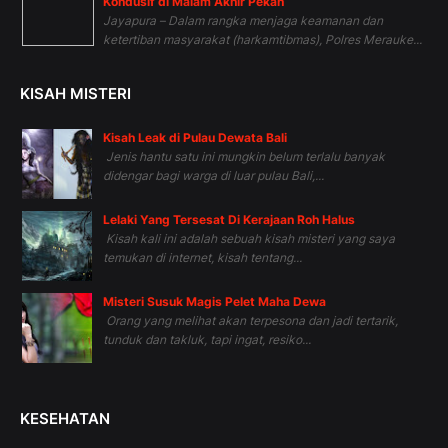
Kondusif di Malam Akhir Pekan
Jayapura – Dalam rangka menjaga keamanan dan
ketertiban masyarakat (harkamtibmas), Polres Merauke...
KISAH MISTERI
Kisah Leak di Pulau Dewata Bali
Jenis hantu satu ini mungkin belum terlalu banyak
didengar bagi warga di luar pulau Bali,...
Lelaki Yang Tersesat Di Kerajaan Roh Halus
Kisah kali ini adalah sebuah kisah misteri yang saya
temukan di internet, kisah tentang...
Misteri Susuk Magis Pelet Maha Dewa
Orang yang melihat akan terpesona dan jadi tertarik,
tunduk dan takluk, tapi ingat, resiko...
KESEHATAN