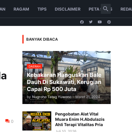
AN
RAGAM
TIPS
DISCLAIMER
PETA SITUS
REDA
BANYAK DIBACA
DAERAH
da
Kebakaran Hanguskan Bale
Dauh Di Sukawati, Kerugian
Capai Rp 500 Juta
by
Nugroho Tatag Yuwono
-
Maret 21, 2024
Pengobatan Alat Vital
Muara Enim H.Abdulazis
0
Ahli Terapi Vitalitas Pria
Juli 10, 2026