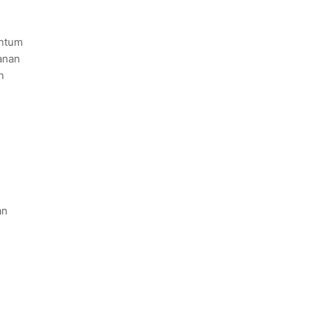
entum
anan
n
an