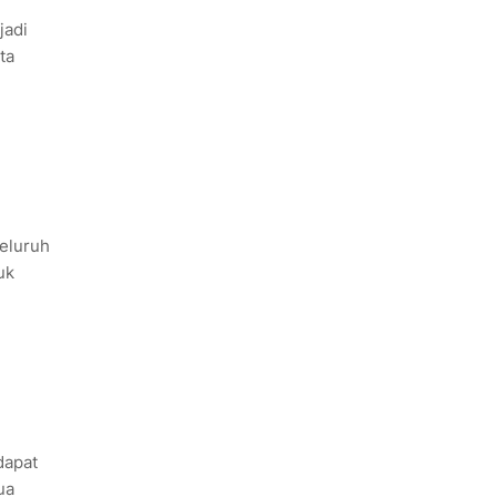
jadi
ta
eluruh
uk
dapat
ua