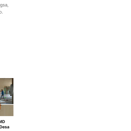
gsa,
o.
MMD
 Desa