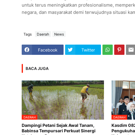
untuk terus meningkatkan profesionalisme, memperku
negara, dan masyarakat demi terwujudnya situasi ka
Tags
Daerah
News
Facebook
Twitter
BACA JUGA
DAERAH
DAERAH
Dampingi Petani Sejak Awal Tanam,
Kasdim 082
Babinsa Tempursari Perkuat Sinergi
Pengukuha