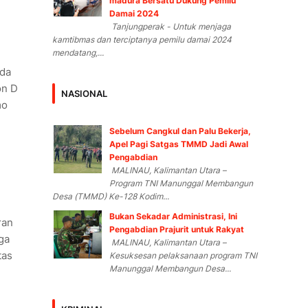
madura Bersatu Dukung Pemilu
Damai 2024
Tanjungperak - Untuk menjaga
kamtibmas dan terciptanya pemilu damai 2024
mendatang,...
lda
on D
NASIONAL
mo
Sebelum Cangkul dan Palu Bekerja,
Apel Pagi Satgas TMMD Jadi Awal
Pengabdian
MALINAU, Kalimantan Utara –
Program TNI Manunggal Membangun
Desa (TMMD) Ke-128 Kodim...
Bukan Sekadar Administrasi, Ini
ran
Pengabdian Prajurit untuk Rakyat
ga
MALINAU, Kalimantan Utara –
tas
Kesuksesan pelaksanaan program TNI
Manunggal Membangun Desa...