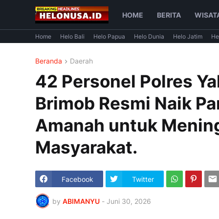
HOME
BERITA
WISAT
Home
Helo Bali
Helo Papua
Helo Dunia
Helo Jatim
He
Beranda
Daerah
42 Personel Polres Y
Brimob Resmi Naik Pa
Amanah untuk Mening
Masyarakat. ‎
Facebook
Twitter
by
ABIMANYU
-
Juni 30, 2026