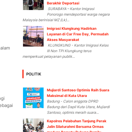
Berakhir Deportasi
SURABAYA – Kantor Imigrasi
Ponorogo mendeportasi warga negara
Malaysia berinisial MZ (Lk)...
Imigrasi Klungkung Hadirkan
Layanan di Car Free Day, Permudah
Akses Masyarakat
KLUNGKUNG - Kantor Imigrasi Kelas
dalam
III Non TPI Klungkung terus
memperkuat pelayanan publik...
POLITIK
Mujiardi Santoso Optimis Raih Suara
Maksimal di Kuta Utara
ngi
Badung - Calon anggota DPRD
ebagai
Badung dari Dapil Kuta Utara, Mujiardi
Santoso, optimis meraih suara...
Kapolres Pelabuhan Tanjung Perak
Jalin Silaturahmi Bersama Ormas