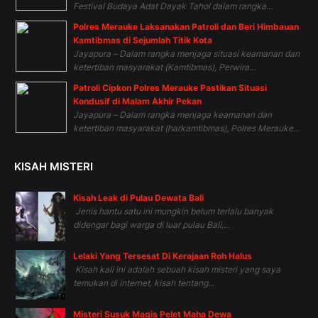
Festival Budaya Adat Dayak Tahol dalam rangka...
Polres Merauke Laksanakan Patroli dan Beri Himbauan
Kamtibmas di Sejumlah Titik Kota
Jayapura – Dalam rangka menjaga situasi keamanan dan
ketertiban masyarakat (Kamtibmas), Perwira...
Patroli Cipkon Polres Merauke Pastikan Situasi
Kondusif di Malam Akhir Pekan
Jayapura – Dalam rangka menjaga keamanan dan
ketertiban masyarakat (harkamtibmas), Polres Merauke...
KISAH MISTERI
Kisah Leak di Pulau Dewata Bali
Jenis hantu satu ini mungkin belum terlalu banyak
didengar bagi warga di luar pulau Bali,...
Lelaki Yang Tersesat Di Kerajaan Roh Halus
Kisah kali ini adalah sebuah kisah misteri yang saya
temukan di internet, kisah tentang...
Misteri Susuk Magis Pelet Maha Dewa