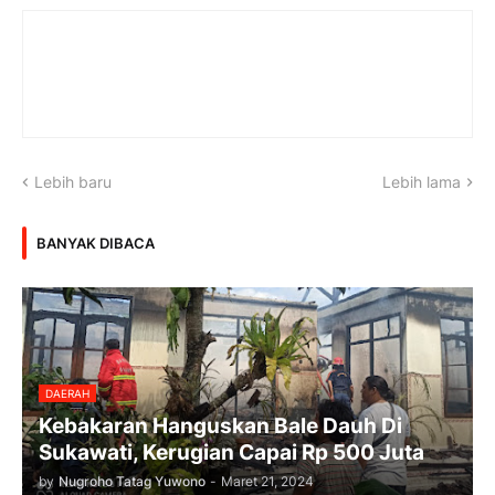
Lebih baru
Lebih lama
BANYAK DIBACA
DAERAH
Kebakaran Hanguskan Bale Dauh Di
Sukawati, Kerugian Capai Rp 500 Juta
by
Nugroho Tatag Yuwono
-
Maret 21, 2024