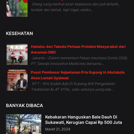
Orang yang melihat akan terpesona dan jadi tertarik,
tunduk dan takluk, tapi ingat, resiko...
KESEHATAN
Halodoc dan Takeda Perluas Proteksi Masyarakat dari
Ancaman DBD
Jakarta – Dalam momentum Pekan Imunisasi Dunia 2026,
PT Takeda Innovative Medicines bersama...
Pusat Pembesar Kejantanan Pria Kupang H.Abdulazis
Atasi Lemah Syahwat
NTT - Kini Sudah Ada Di Kupang Ahli Pengobatan
Tradisional ALAT VITAL, satu-satunya yang ada...
BANYAK DIBACA
Kebakaran Hanguskan Bale Dauh Di
Sukawati, Kerugian Capai Rp 500 Juta
Maret 21, 2024