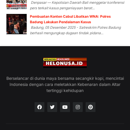
Denpasar — Kepolisian Daerah Bali menggelar konferensi
pers terkait kasus penganiayaan berat...
Pembuatan Konten Cabul Libatkan WNA: Polres
Badung Lakukan Pendalaman Kasus
Badung, 05 Desember 2025 - Satreskrim Polres Badung
berhasil mengungkap dugaan tindak pidana...
Berselancar di dunia maya bersama secangkir kopi, mencintai
Indonesia dengan cara meletakkan Kebenaran dalam Altar
tertinggi kehidupan