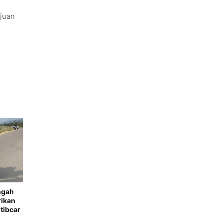
ujuan
ngah
rikan
tibcar