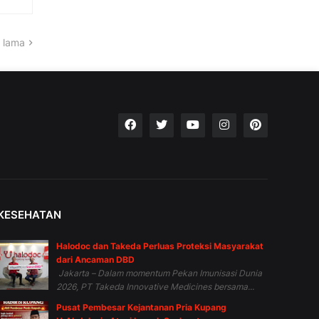
 lama
KESEHATAN
Halodoc dan Takeda Perluas Proteksi Masyarakat
dari Ancaman DBD
Jakarta – Dalam momentum Pekan Imunisasi Dunia
2026, PT Takeda Innovative Medicines bersama...
Pusat Pembesar Kejantanan Pria Kupang