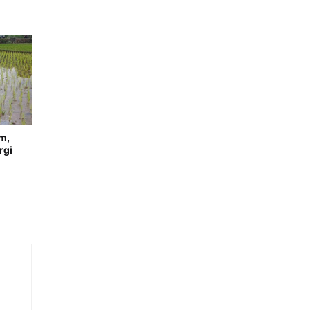
m,
rgi