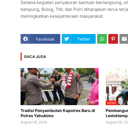
Selama kegiatan penyaluran bantuan berlangsung, situ
kampung, Bulog, TNI, dan Polri diharapkan terus te
meningkatkan kesejahteraan masyarakat.
Facebook
Twitter
BACA JUGA
NEWS
Tradisi Penyambutan Kapolres Baru di
Pembanguna
Polres Yahukimo
Ledoktemp
August 06, 2026
August 06, 2