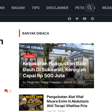
AN
RAGAM
TIPS
DISCLAIMER
PETA SITUS
REDA
BANYAK DIBACA
n
DAERAH
Kebakaran Hanguskan Bale
Dauh Di Sukawati, Kerugian
Capai Rp 500 Juta
by
Nugroho Tatag Yuwono
-
Maret 21, 2024
0
Pengobatan Alat Vital
Muara Enim H.Abdulazis
Ahli Terapi Vitalitas Pria
Juli 10, 2026