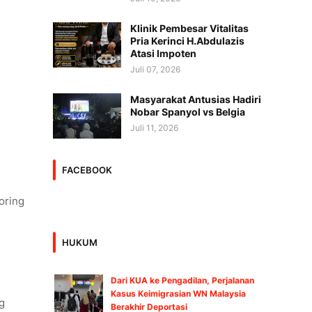
Klinik Pembesar Vitalitas
Pria Kerinci H.Abdulazis
Atasi Impoten
Juli 07, 2026
Masyarakat Antusias Hadiri
Nobar Spanyol vs Belgia
Juli 11, 2026
FACEBOOK
oring
HUKUM
Dari KUA ke Pengadilan, Perjalanan
Kasus Keimigrasian WN Malaysia
g
Berakhir Deportasi