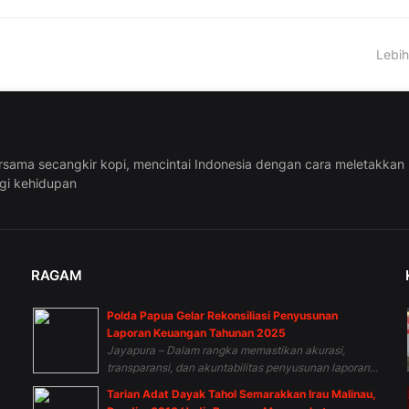
Lebih
rsama secangkir kopi, mencintai Indonesia dengan cara meletakkan
ggi kehidupan
RAGAM
Polda Papua Gelar Rekonsiliasi Penyusunan
n
Laporan Keuangan Tahunan 2025
Jayapura – Dalam rangka memastikan akurasi,
transparansi, dan akuntabilitas penyusunan laporan...
Tarian Adat Dayak Tahol Semarakkan Irau Malinau,