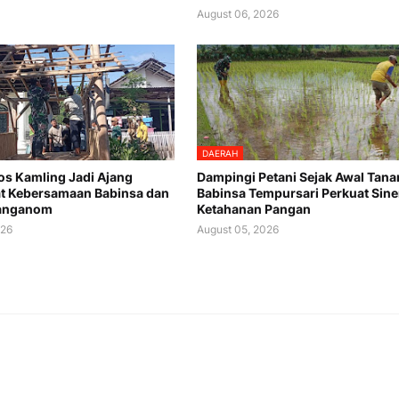
August 06, 2026
DAERAH
os Kamling Jadi Ajang
Dampingi Petani Sejak Awal Tana
t Kebersamaan Babinsa dan
Babinsa Tempursari Perkuat Sine
anganom
Ketahanan Pangan
026
August 05, 2026