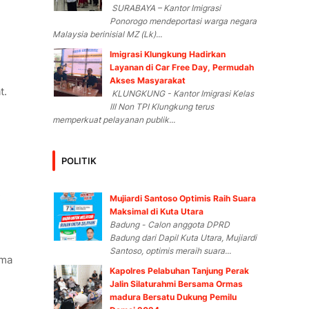
SURABAYA – Kantor Imigrasi
Ponorogo mendeportasi warga negara
Malaysia berinisial MZ (Lk)...
Imigrasi Klungkung Hadirkan
Layanan di Car Free Day, Permudah
Akses Masyarakat
t.
KLUNGKUNG - Kantor Imigrasi Kelas
III Non TPI Klungkung terus
memperkuat pelayanan publik...
POLITIK
.
Mujiardi Santoso Optimis Raih Suara
Maksimal di Kuta Utara
Badung - Calon anggota DPRD
Badung dari Dapil Kuta Utara, Mujiardi
Santoso, optimis meraih suara...
ima
Kapolres Pelabuhan Tanjung Perak
Jalin Silaturahmi Bersama Ormas
madura Bersatu Dukung Pemilu