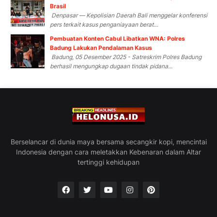
Brasil
Denpasar — Kepolisian Daerah Bali menggelar konferensi
pers terkait kasus penganiayaan berat...
Pembuatan Konten Cabul Libatkan WNA: Polres
Badung Lakukan Pendalaman Kasus
Badung, 05 Desember 2025 - Satreskrim Polres Badung
berhasil mengungkap dugaan tindak pidana...
Berselancar di dunia maya bersama secangkir kopi, mencintai
Indonesia dengan cara meletakkan Kebenaran dalam Altar
tertinggi kehidupan