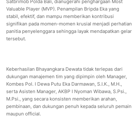
Satbrimob Polda Bali, dianugerahi penghargaan Most
Valuable Player (MVP). Penampilan Bripda Eka yang
stabil, efektif, dan mampu memberikan kontribusi
signifikan pada momen-momen krusial menjadi perhatian
panitia penyelenggara sehingga layak mendapatkan gelar
tersebut.
Keberhasilan Bhayangkara Dewata tidak terlepas dari
dukungan manajemen tim yang dipimpin oleh Manager,
Kombes Pol. I Dewa Putu Eka Darmawan, S.I.K., M.H.,
serta Asisten Manager, AKBP I Nyoman Wibawa, S.Psi.,
M.Psi., yang secara konsisten memberikan arahan,
pembinaan, dan dukungan penuh kepada seluruh pemain
maupun official.