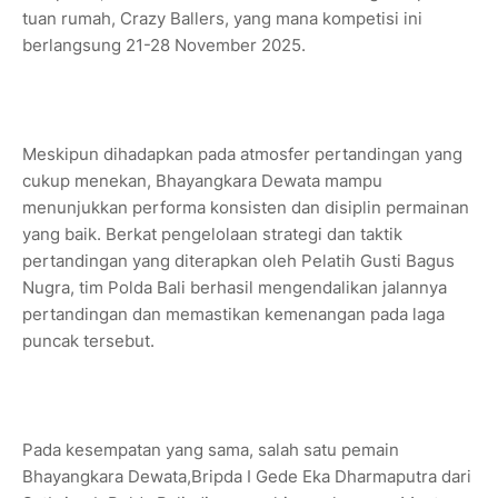
tuan rumah, Crazy Ballers, yang mana kompetisi ini
berlangsung 21-28 November 2025.
Meskipun dihadapkan pada atmosfer pertandingan yang
cukup menekan, Bhayangkara Dewata mampu
menunjukkan performa konsisten dan disiplin permainan
yang baik. Berkat pengelolaan strategi dan taktik
pertandingan yang diterapkan oleh Pelatih Gusti Bagus
Nugra, tim Polda Bali berhasil mengendalikan jalannya
pertandingan dan memastikan kemenangan pada laga
puncak tersebut.
Pada kesempatan yang sama, salah satu pemain
Bhayangkara Dewata,Bripda I Gede Eka Dharmaputra dari