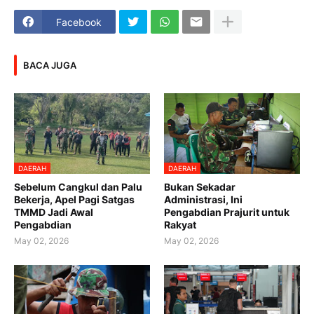
Facebook
BACA JUGA
DAERAH
DAERAH
Sebelum Cangkul dan Palu
Bukan Sekadar
Bekerja, Apel Pagi Satgas
Administrasi, Ini
TMMD Jadi Awal
Pengabdian Prajurit untuk
Pengabdian
Rakyat
May 02, 2026
May 02, 2026