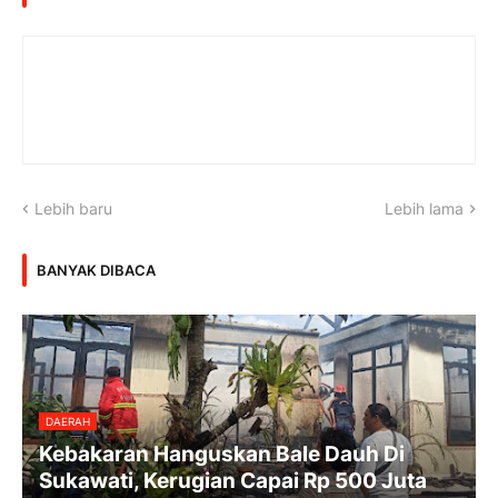
Lebih baru
Lebih lama
BANYAK DIBACA
DAERAH
Kebakaran Hanguskan Bale Dauh Di
Sukawati, Kerugian Capai Rp 500 Juta