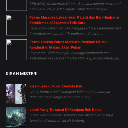
MALINAU, Kalimantan Utara – Suasana meriah mewarnai
Festival Budaya Adat Dayak Tahol dalam rangka...
Polres Merauke Laksanakan Patroli dan Beri Himbauan
Kamtibmas di Sejumlah Titik Kota
Jayapura – Dalam rangka menjaga situasi keamanan dan
ketertiban masyarakat (Kamtibmas), Perwira...
Patroli Cipkon Polres Merauke Pastikan Situasi
Kondusif di Malam Akhir Pekan
Jayapura – Dalam rangka menjaga keamanan dan
ketertiban masyarakat (harkamtibmas), Polres Merauke...
KISAH MISTERI
Kisah Leak di Pulau Dewata Bali
Jenis hantu satu ini mungkin belum terlalu banyak
didengar bagi warga di luar pulau Bali,...
Lelaki Yang Tersesat Di Kerajaan Roh Halus
Kisah kali ini adalah sebuah kisah misteri yang saya
temukan di internet, kisah tentang...