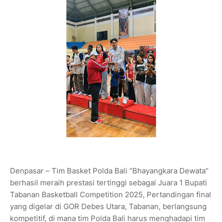
Denpasar – Tim Basket Polda Bali “Bhayangkara Dewata”
berhasil meraih prestasi tertinggi sebagai Juara 1 Bupati
Tabanan Basketball Competition 2025, Pertandingan final
yang digelar di GOR Debes Utara, Tabanan, berlangsung
kompetitif, di mana tim Polda Bali harus menghadapi tim