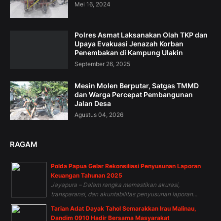
Mei 16, 2024
Polres Asmat Laksanakan Olah TKP dan
Upaya Evakuasi Jenazah Korban
Penembakan di Kampung Ulakin
September 26, 2025
Mesin Molen Berputar, Satgas TMMD
dan Warga Percepat Pembangunan
Jalan Desa
Agustus 04, 2026
RAGAM
Polda Papua Gelar Rekonsiliasi Penyusunan Laporan
Keuangan Tahunan 2025
Jayapura – Dalam rangka memastikan akurasi,
transparansi, dan akuntabilitas penyusunan laporan...
Tarian Adat Dayak Tahol Semarakkan Irau Malinau,
Dandim 0910 Hadir Bersama Masyarakat