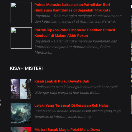
Polres Merauke Laksanakan Patroli dan Beri
Himbauan Kamtibmas di Sejumlah Titik Kota
Jayapura – Dalam rangka menjaga situasi keamanan
dan ketertiban masyarakat (Kamtibmas), Perwira...
Patroli Cipkon Polres Merauke Pastikan Situasi
Kondusif di Malam Akhir Pekan
Jayapura – Dalam rangka menjaga keamanan dan
ketertiban masyarakat (harkamtibmas), Polres
Merauke...
KISAH MISTERI
Kisah Leak di Pulau Dewata Bali
Jenis hantu satu ini mungkin belum terlalu banyak
didengar bagi warga di luar pulau Bali,...
,
h
Lelaki Yang Tersesat Di Kerajaan Roh Halus
Kisah kali ini adalah sebuah kisah misteri yang saya
temukan di internet, kisah tentang...
Misteri Susuk Magis Pelet Maha Dewa