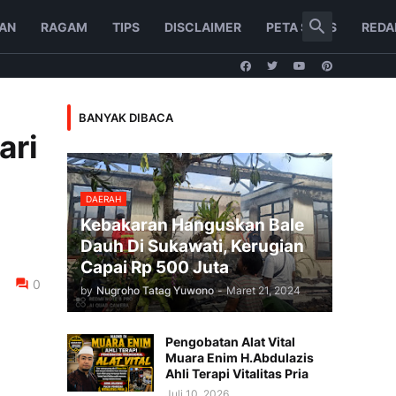
AN
RAGAM
TIPS
DISCLAIMER
PETA SITUS
REDA
BANYAK DIBACA
ari
DAERAH
Kebakaran Hanguskan Bale
Dauh Di Sukawati, Kerugian
Capai Rp 500 Juta
0
by
Nugroho Tatag Yuwono
-
Maret 21, 2024
Pengobatan Alat Vital
Muara Enim H.Abdulazis
Ahli Terapi Vitalitas Pria
Juli 10, 2026