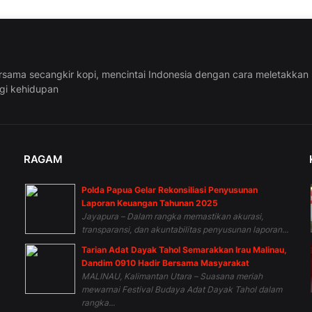
rsama secangkir kopi, mencintai Indonesia dengan cara meletakkan
ggi kehidupan
RAGAM
Polda Papua Gelar Rekonsiliasi Penyusunan
n
Laporan Keuangan Tahunan 2025
Jayapura – Dalam rangka memastikan akurasi,
transparansi, dan akuntabilitas penyusunan laporan...
Tarian Adat Dayak Tahol Semarakkan Irau Malinau,
Dandim 0910 Hadir Bersama Masyarakat
MALINAU, Kalimantan Utara – Suasana meriah
mewarnai Festival Budaya Adat Dayak Tahol dalam
rangka...