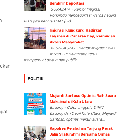
Berakhir Deportasi
SURABAYA – Kantor Imigrasi
Ponorogo mendeportasi warga negara
n
Malaysia berinisial MZ (Lk)...
Imigrasi Klungkung Hadirkan
Layanan di Car Free Day, Permudah
Akses Masyarakat
KLUNGKUNG - Kantor Imigrasi Kelas
III Non TPI Klungkung terus
memperkuat pelayanan publik...
bukan
POLITIK
Mujiardi Santoso Optimis Raih Suara
Maksimal di Kuta Utara
Badung - Calon anggota DPRD
apat
Badung dari Dapil Kuta Utara, Mujiardi
Santoso, optimis meraih suara...
Kapolres Pelabuhan Tanjung Perak
Jalin Silaturahmi Bersama Ormas