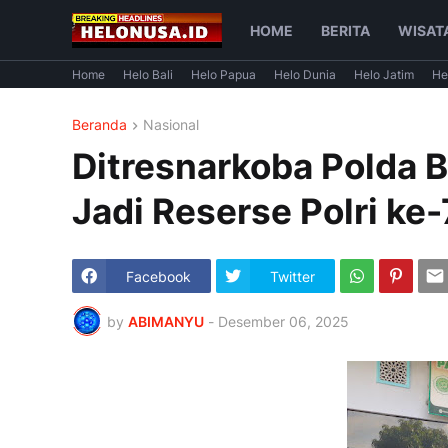
HOME
BERITA
WISAT
Home
Helo Bali
Helo Papua
Helo Dunia
Helo Jatim
He
Beranda
Nasional
Ditresnarkoba Polda B
Jadi Reserse Polri ke
Facebook
Twitter
by
ABIMANYU
-
Desember 06, 2025