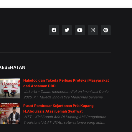
KESEHATAN
Halodoc dan Takeda Perluas Proteksi Masyarakat
dari Ancaman DBD
Jakarta – Dalam momentum Pekan Imunisasi Dunia
2026, PT Takeda Innovative Medicines bersama...
Pusat Pembesar Kejantanan Pria Kupang
H.Abdulazis Atasi Lemah Syahwat
NTT - Kini Sudah Ada Di Kupang Ahli Pengobatan
Tradisional ALAT VITAL, satu-satunya yang ada...