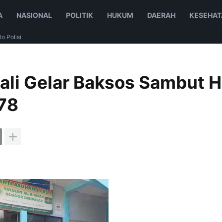
A
NASIONAL
POLITIK
HUKUM
DAERAH
KESEHAT
lo Polisi
ali Gelar Baksos Sambut H
-78