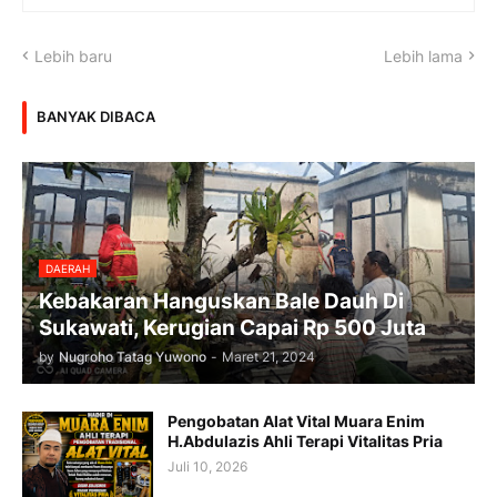
Lebih baru
Lebih lama
BANYAK DIBACA
DAERAH
Kebakaran Hanguskan Bale Dauh Di
Sukawati, Kerugian Capai Rp 500 Juta
by
Nugroho Tatag Yuwono
-
Maret 21, 2024
Pengobatan Alat Vital Muara Enim
H.Abdulazis Ahli Terapi Vitalitas Pria
Juli 10, 2026