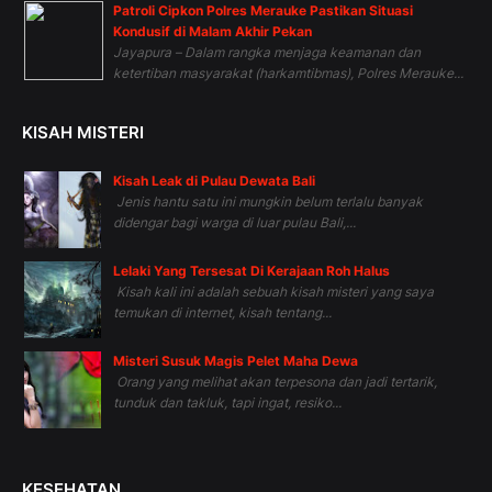
Patroli Cipkon Polres Merauke Pastikan Situasi
Kondusif di Malam Akhir Pekan
Jayapura – Dalam rangka menjaga keamanan dan
ketertiban masyarakat (harkamtibmas), Polres Merauke...
KISAH MISTERI
Kisah Leak di Pulau Dewata Bali
Jenis hantu satu ini mungkin belum terlalu banyak
didengar bagi warga di luar pulau Bali,...
Lelaki Yang Tersesat Di Kerajaan Roh Halus
Kisah kali ini adalah sebuah kisah misteri yang saya
temukan di internet, kisah tentang...
Misteri Susuk Magis Pelet Maha Dewa
Orang yang melihat akan terpesona dan jadi tertarik,
tunduk dan takluk, tapi ingat, resiko...
KESEHATAN