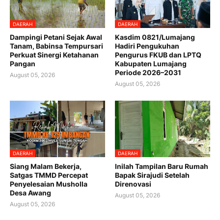
DAERAH
DAERAH
Dampingi Petani Sejak Awal
Kasdim 0821/Lumajang
Tanam, Babinsa Tempursari
Hadiri Pengukuhan
Perkuat Sinergi Ketahanan
Pengurus FKUB dan LPTQ
Pangan
Kabupaten Lumajang
Periode 2026–2031
August 05, 2026
August 05, 2026
DAERAH
DAERAH
Siang Malam Bekerja,
Inilah Tampilan Baru Rumah
Satgas TMMD Percepat
Bapak Sirajudi Setelah
Penyelesaian Musholla
Direnovasi
Desa Awang
August 05, 2026
August 05, 2026