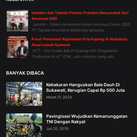
Halodoc dan Takeda Perluas Proteksi Masyarakat dari
Ancaman DBD
Jakarta – Dalam momentum Pekan Imunisasi Dunia 2026,
PT Takeda Innovative Medicines bersama...
Pusat Pembesar Kejantanan Pria Kupang H.Abdulazis
Atasi Lemah Syahwat
NTT - Kini Sudah Ada Di Kupang Ahli Pengobatan
Tradisional ALAT VITAL, satu-satunya yang ada...
BANYAK DIBACA
Kebakaran Hanguskan Bale Dauh Di
Sukawati, Kerugian Capai Rp 500 Juta
Maret 21, 2024
Pavingisasi Wujudkan Kemanunggalan
TNI Dengan Rakyat
Juli 20, 2019