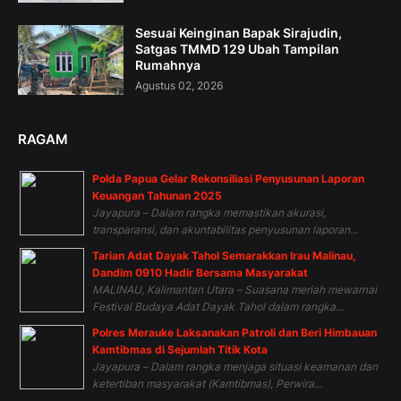
Sesuai Keinginan Bapak Sirajudin,
Satgas TMMD 129 Ubah Tampilan
Rumahnya
Agustus 02, 2026
RAGAM
Polda Papua Gelar Rekonsiliasi Penyusunan Laporan
Keuangan Tahunan 2025
Jayapura – Dalam rangka memastikan akurasi,
transparansi, dan akuntabilitas penyusunan laporan...
Tarian Adat Dayak Tahol Semarakkan Irau Malinau,
Dandim 0910 Hadir Bersama Masyarakat
MALINAU, Kalimantan Utara – Suasana meriah mewarnai
Festival Budaya Adat Dayak Tahol dalam rangka...
Polres Merauke Laksanakan Patroli dan Beri Himbauan
Kamtibmas di Sejumlah Titik Kota
Jayapura – Dalam rangka menjaga situasi keamanan dan
ketertiban masyarakat (Kamtibmas), Perwira...