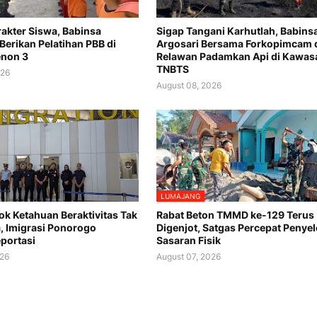
akter Siswa, Babinsa
Sigap Tangani Karhutlah, Babins
Berikan Pelatihan PBB di
Argosari Bersama Forkopimcam 
enon 3
Relawan Padamkan Api di Kawas
TNBTS
026
August 08, 2026
LUMAJANG
k Ketahuan Beraktivitas Tak
Rabat Beton TMMD ke-129 Terus
a, Imigrasi Ponorogo
Digenjot, Satgas Percepat Penye
portasi
Sasaran Fisik
026
August 07, 2026