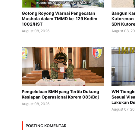
Gotong Royong Warnai Pengecatan
Bangun Kar
Mushola dalam TMMD ke-129 Kodim
Kutorenon 
1002/HST
SDN Kutor
August 08, 2026
August 08, 2
Pengelolaan BMN yang Tertib Dukung
WN Tiongko
Kesiapan Operasional Korem 083/Bdj
Sesuai Vis
Lakukan De
August 08, 2026
August 07, 2
POSTING KOMENTAR