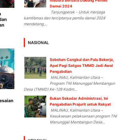
madura Bersatu Dukung Pemilu
Damai 2024
Tanjungperak - Untuk menjaga
a
kamtibmas dan terciptanya pemilu damai 2024
dan
mendatang,...
an
NASIONAL
Sebelum Cangkul dan Palu Bekerja,
Apel Pagi Satgas TMMD Jadi Awal
Pengabdian
MALINAU, Kalimantan Utara –
Program TNI Manunggal Membangun
Desa (TMMD) Ke-128 Kodim...
Bukan Sekadar Administrasi, Ini
lesaian
Pengabdian Prajurit untuk Rakyat
MALINAU, Kalimantan Utara –
Kesuksesan pelaksanaan program TNI
Manunggal Membangun Desa...