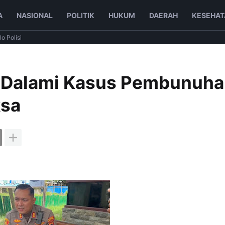
A
NASIONAL
POLITIK
HUKUM
DAERAH
KESEHAT
lo Polisi
s Dalami Kasus Pembunuha
ksa