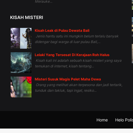
Merauke...
KISAH MISTERI
Kisah Leak di Pulau Dewata Bali
Jenis hantu satu ini mungkin belum terlalu banyak
didengar bagi warga di luar pulau Bali,...
Lelaki Yang Tersesat Di Kerajaan Roh Halus
Kisah kali ini adalah sebuah kisah misteri yang saya
temukan di internet, kisah tentang...
Misteri Susuk Magis Pelet Maha Dewa
Orang yang melihat akan terpesona dan jadi tertarik,
tunduk dan takluk, tapi ingat, resiko...
Home
Helo Polis