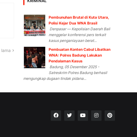
KRIMINAL
Pembunuhan Brutal di Kuta Utara,
Polisi Kejar Dua WNA Brasil
Denpasar — Kepolisian Daerah Bali
menggelar konferensi pers terkait
kasus penganiayaan berat...
Pembuatan Konten Cabul Libatkan
 lama
WNA: Polres Badung Lakukan
Pendalaman Kasus
Badung, 05 Desember 2025 -
Satreskrim Polres Badung berhasil
mengungkap dugaan tindak pidana...