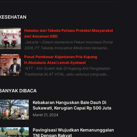
KESEHATAN
Halodoc dan Takeda Perluas Proteksi Masyarakat
dari Ancaman DBD
Jakarta – Dalam momentum Pekan Imunisasi Dunia
2026, PT Takeda Innovative Medicines bersama...
Pusat Pembesar Kejantanan Pria Kupang
H.Abdulazis Atasi Lemah Syahwat
NTT - Kini Sudah Ada Di Kupang Ahli Pengobatan
Tradisional ALAT VITAL, satu-satunya yang ada...
BANYAK DIBACA
Kebakaran Hanguskan Bale Dauh Di
Sukawati, Kerugian Capai Rp 500 Juta
Maret 21, 2024
Pavingisasi Wujudkan Kemanunggalan
TNI Dengan Rakyat