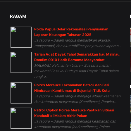
RAGAM
Polda Papua Gelar Rekonsiliasi Penyusunan
n
Laporan Keuangan Tahunan 2025
Jayapura – Dalam rangka memastikan akurasi,
transparansi, dan akuntabilitas penyusunan laporan...
Tarian Adat Dayak Tahol Semarakkan Irau Malinau,
Dandim 0910 Hadir Bersama Masyarakat
MALINAU, Kalimantan Utara – Suasana meriah
mewarnai Festival Budaya Adat Dayak Tahol dalam
rangka...
Polres Merauke Laksanakan Patroli dan Beri
Himbauan Kamtibmas di Sejumlah Titik Kota
Jayapura – Dalam rangka menjaga situasi keamanan
dan ketertiban masyarakat (Kamtibmas), Perwira...
Patroli Cipkon Polres Merauke Pastikan Situasi
Kondusif di Malam Akhir Pekan
Jayapura – Dalam rangka menjaga keamanan dan
ketertiban masyarakat (harkamtibmas), Polres