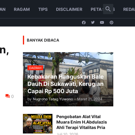
AN
RAGAM
TIPS
DISCLAIMER
PETA SITUS
REDA
BANYAK DIBACA
n,
DAERAH
Kebakaran Hanguskan Bale
Dauh Di Sukawati, Kerugian
Capai Rp 500 Juta
0
by
Nugroho Tatag Yuwono
-
Maret 21, 2024
Pengobatan Alat Vital
Muara Enim H.Abdulazis
Ahli Terapi Vitalitas Pria
Juli 10, 2026