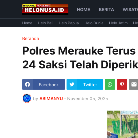
HOME
BERITA
WISAT
Home
Helo Bali
Helo Papua
Helo Dunia
Helo Jatim
He
Beranda
Polres Merauke Teru
24 Saksi Telah Diperi
Facebook
Twitter
by
ABIMANYU
-
November 05, 2025