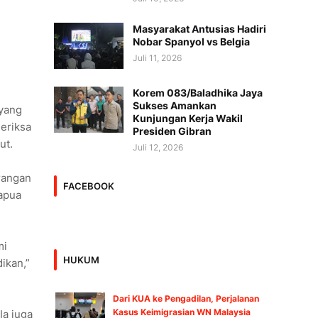
Masyarakat Antusias Hadiri
Nobar Spanyol vs Belgia
Juli 11, 2026
Korem 083/Baladhika Jaya
Sukses Amankan
 yang
Kunjungan Kerja Wakil
meriksa
Presiden Gibran
ut.
Juli 12, 2026
rangan
FACEBOOK
apua
mi
HUKUM
ikan,”
Dari KUA ke Pengadilan, Perjalanan
Kasus Keimigrasian WN Malaysia
Ia juga