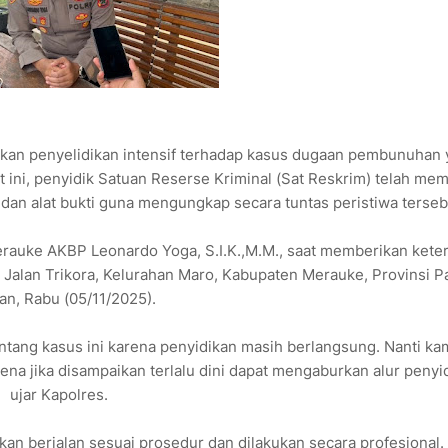
ukan penyelidikan intensif terhadap kasus dugaan pembunuhan
t ini, penyidik Satuan Reserse Kriminal (Sat Reskrim) telah me
an alat bukti guna mengungkap secara tuntas peristiwa terseb
erauke AKBP Leonardo Yoga, S.I.K.,M.M., saat memberikan kete
Jalan Trikora, Kelurahan Maro, Kabupaten Merauke, Provinsi P
an, Rabu (05/11/2025).
entang kasus ini karena penyidikan masih berlangsung. Nanti ka
ena jika disampaikan terlalu dini dapat mengaburkan alur penyid
ujar Kapolres.
n berjalan sesuai prosedur dan dilakukan secara profesional. 