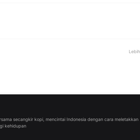
Lebih
rsama secangkir kopi, mencintai Indonesia dengan cara meletakkan
ggi kehidupan