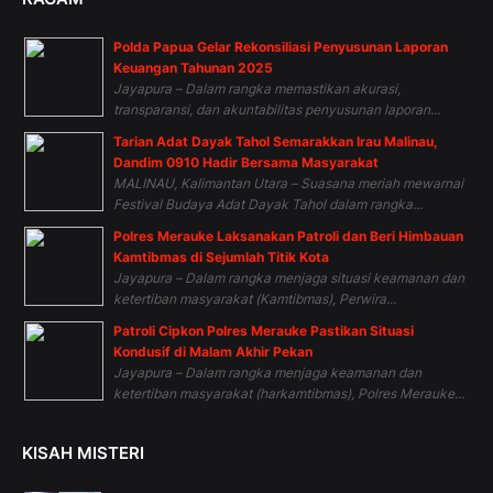
Polda Papua Gelar Rekonsiliasi Penyusunan Laporan
Keuangan Tahunan 2025
Jayapura – Dalam rangka memastikan akurasi,
transparansi, dan akuntabilitas penyusunan laporan...
Tarian Adat Dayak Tahol Semarakkan Irau Malinau,
Dandim 0910 Hadir Bersama Masyarakat
MALINAU, Kalimantan Utara – Suasana meriah mewarnai
Festival Budaya Adat Dayak Tahol dalam rangka...
Polres Merauke Laksanakan Patroli dan Beri Himbauan
Kamtibmas di Sejumlah Titik Kota
Jayapura – Dalam rangka menjaga situasi keamanan dan
ketertiban masyarakat (Kamtibmas), Perwira...
Patroli Cipkon Polres Merauke Pastikan Situasi
Kondusif di Malam Akhir Pekan
Jayapura – Dalam rangka menjaga keamanan dan
ketertiban masyarakat (harkamtibmas), Polres Merauke...
KISAH MISTERI