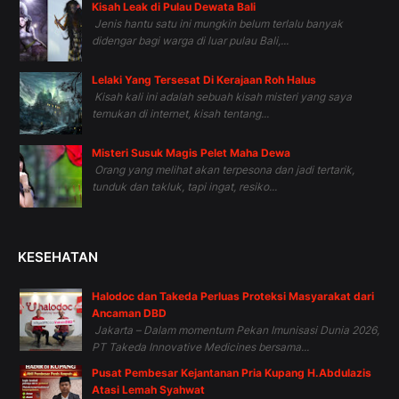
Kisah Leak di Pulau Dewata Bali
Jenis hantu satu ini mungkin belum terlalu banyak
didengar bagi warga di luar pulau Bali,...
Lelaki Yang Tersesat Di Kerajaan Roh Halus
Kisah kali ini adalah sebuah kisah misteri yang saya
temukan di internet, kisah tentang...
Misteri Susuk Magis Pelet Maha Dewa
Orang yang melihat akan terpesona dan jadi tertarik,
tunduk dan takluk, tapi ingat, resiko...
KESEHATAN
Halodoc dan Takeda Perluas Proteksi Masyarakat dari
Ancaman DBD
Jakarta – Dalam momentum Pekan Imunisasi Dunia 2026,
PT Takeda Innovative Medicines bersama...
Pusat Pembesar Kejantanan Pria Kupang H.Abdulazis
Atasi Lemah Syahwat