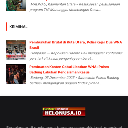
MALINAU, Kalimantan Utara – Kesuksesan pelaksanaan
program TNI Manunggal Membangun Desa...
KRIMINAL
Pembunuhan Brutal di Kuta Utara, Polisi Kejar Dua WNA
Brasil
Denpasar — Kepolisian Daerah Bali menggelar konferensi
pers terkait kasus penganiayaan berat...
Pembuatan Konten Cabul Libatkan WNA: Polres
Badung Lakukan Pendalaman Kasus
Badung, 05 Desember 2025 - Satreskrim Polres Badung
berhasil mengungkap dugaan tindak pidana...
Berselancar di dunia maya bersama secangkir kopi, mencintai