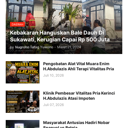
DAERAH
Kebakaran Hanguskan Bale Dauh Di
Sukawati, Kerugian Capai Rp 500 Juta
by
Nugroho Tatag Yuwono
-
Maret 21, 2024
Pengobatan Alat Vital Muara Enim
H.Abdulazis Ahli Terapi Vitalitas Pria
Juli 10, 2026
Klinik Pembesar Vitalitas Pria Kerinci
H.Abdulazis Atasi Impoten
Juli 07, 2026
Masyarakat Antusias Hadiri Nobar
Spanyol vs Belgia