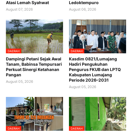
Atasi Lemah Syahwat
Ledoktempuro
August 07, 2026
August 06, 2026
DAERAH
DAERAH
Dampingi Petani Sejak Awal
Kasdim 0821/Lumajang
Tanam, Babinsa Tempursari
Hadiri Pengukuhan
Perkuat Sinergi Ketahanan
Pengurus FKUB dan LPTQ
Pangan
Kabupaten Lumajang
Periode 2026–2031
August 05, 2026
August 05, 2026
DAERAH
DAERAH