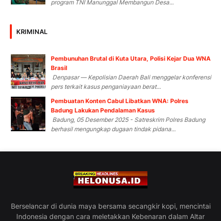
program TNI Manunggal Membangun Desa...
KRIMINAL
Pembunuhan Brutal di Kuta Utara, Polisi Kejar Dua WNA
Brasil
Denpasar — Kepolisian Daerah Bali menggelar konferensi
pers terkait kasus penganiayaan berat...
Pembuatan Konten Cabul Libatkan WNA: Polres
Badung Lakukan Pendalaman Kasus
Badung, 05 Desember 2025 - Satreskrim Polres Badung
berhasil mengungkap dugaan tindak pidana...
Berselancar di dunia maya bersama secangkir kopi, mencintai
Indonesia dengan cara meletakkan Kebenaran dalam Altar