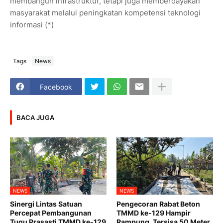
membangun infrastruktur, tetapi juga memberdayakan
masyarakat melalui peningkatan kompetensi teknologi
informasi (*)
Tags
News
Facebook
BACA JUGA
NEWS
NEWS
Sinergi Lintas Satuan
Pengecoran Rabat Beton
Percepat Pembangunan
TMMD ke-129 Hampir
Tugu Prasasti TMMD ke-129
Rampung, Tersisa 50 Meter