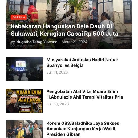
DAERAH
Kebakaran Hanguskan Bale Dauh Di
Sukawati, Kerugian Capai Rp 500 Juta
by
Nugroho Tatag Yuwono
-
Maret 21, 2024
Masyarakat Antusias Hadiri Nobar
Spanyol vs Belgia
Juli 11, 2026
Pengobatan Alat Vital Muara Enim
H.Abdulazis Ahli Terapi Vitalitas Pria
Juli 10, 2026
Korem 083/Baladhika Jaya Sukses
Amankan Kunjungan Kerja Wakil
Presiden Gibran