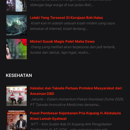
didengar bagi warga di luar pulau Bali,...
Lelaki Yang Tersesat Di Kerajaan Roh Halus
Kisah kali ini adalah sebuah kisah misteri yang saya
temukan di internet, kisah tentang...
Misteri Susuk Magis Pelet Maha Dewa
Orang yang melihat akan terpesona dan jadi tertarik,
tunduk dan takluk, tapi ingat, resiko...
KESEHATAN
Halodoc dan Takeda Perluas Proteksi Masyarakat dari
Ancaman DBD
Jakarta – Dalam momentum Pekan Imunisasi Dunia 2026,
PT Takeda Innovative Medicines bersama...
Pusat Pembesar Kejantanan Pria Kupang H.Abdulazis
Atasi Lemah Syahwat
NTT - Kini Sudah Ada Di Kupang Ahli Pengobatan
Tradisional ALAT VITAL, satu-satunya yang ada...