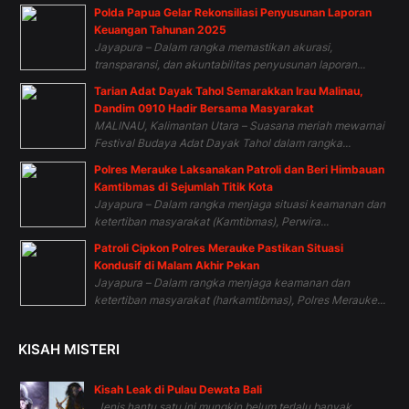
Polda Papua Gelar Rekonsiliasi Penyusunan Laporan
Keuangan Tahunan 2025
Jayapura – Dalam rangka memastikan akurasi,
transparansi, dan akuntabilitas penyusunan laporan...
Tarian Adat Dayak Tahol Semarakkan Irau Malinau,
Dandim 0910 Hadir Bersama Masyarakat
MALINAU, Kalimantan Utara – Suasana meriah mewarnai
Festival Budaya Adat Dayak Tahol dalam rangka...
Polres Merauke Laksanakan Patroli dan Beri Himbauan
Kamtibmas di Sejumlah Titik Kota
Jayapura – Dalam rangka menjaga situasi keamanan dan
ketertiban masyarakat (Kamtibmas), Perwira...
Patroli Cipkon Polres Merauke Pastikan Situasi
Kondusif di Malam Akhir Pekan
Jayapura – Dalam rangka menjaga keamanan dan
ketertiban masyarakat (harkamtibmas), Polres Merauke...
KISAH MISTERI
Kisah Leak di Pulau Dewata Bali
Jenis hantu satu ini mungkin belum terlalu banyak