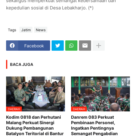
sekaligus memperkuat semangat kebersamaan dan
kepedulian sosial di Desa Lebakharjo. (*)
Tags
Jatim
News
Facebook
BACA JUGA
DAERAH
DAERAH
Kodim 0818 dan Perhutani
Danrem 083 Perkuat
Malang Perkuat Sinergi
Pembinaan Personel,
Dukung Pembangunan
Ingatkan Pentingnya
Batalyon Teritorial di Bantur
Semangat Pengabdian