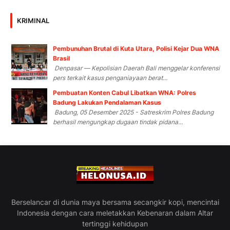
KRIMINAL
Pembunuhan Brutal di Kuta Utara, Polisi Kejar Dua WNA
Brasil
Denpasar — Kepolisian Daerah Bali menggelar konferensi
pers terkait kasus penganiayaan berat...
Pembuatan Konten Cabul Libatkan WNA: Polres
Badung Lakukan Pendalaman Kasus
Badung, 05 Desember 2025 - Satreskrim Polres Badung
berhasil mengungkap dugaan tindak pidana...
Berselancar di dunia maya bersama secangkir kopi, mencintai
Indonesia dengan cara meletakkan Kebenaran dalam Altar
tertinggi kehidupan