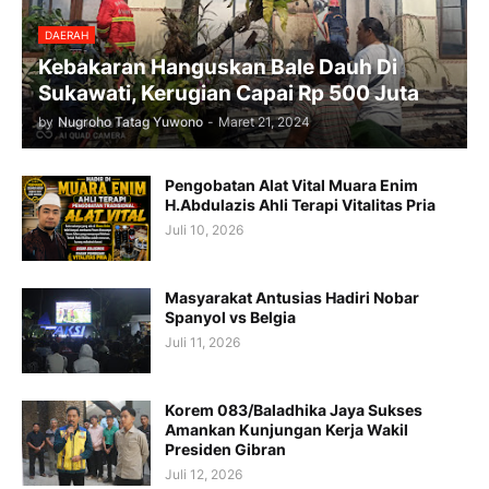
DAERAH
Kebakaran Hanguskan Bale Dauh Di
Sukawati, Kerugian Capai Rp 500 Juta
by
Nugroho Tatag Yuwono
-
Maret 21, 2024
Pengobatan Alat Vital Muara Enim
H.Abdulazis Ahli Terapi Vitalitas Pria
Juli 10, 2026
Masyarakat Antusias Hadiri Nobar
Spanyol vs Belgia
Juli 11, 2026
Korem 083/Baladhika Jaya Sukses
Amankan Kunjungan Kerja Wakil
Presiden Gibran
Juli 12, 2026