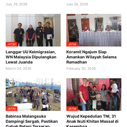
July 29, 2026
July 26, 2026
JATIM
JATIM
Langgar UU Keimigrasian,
Koramil Ngajum Siap
WN Malaysia Dipulangkan
Amankan Wilayah Selama
Lewat Juanda
Ramadhan
March 04, 2026
February 20, 2026
JATIM
JATIM
Babinsa Malangsuko
Wujud Kepedulian TNI, 31
Dampingi Sergab, Pastikan
Anak Ikuti Khitan Massal di
Gabah Petani Terserap
Kasembon