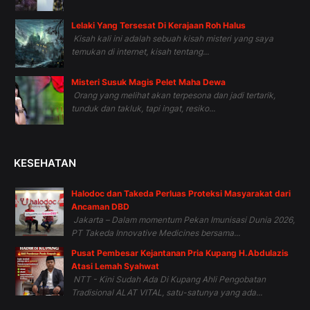
Lelaki Yang Tersesat Di Kerajaan Roh Halus
Kisah kali ini adalah sebuah kisah misteri yang saya
temukan di internet, kisah tentang...
Misteri Susuk Magis Pelet Maha Dewa
Orang yang melihat akan terpesona dan jadi tertarik,
tunduk dan takluk, tapi ingat, resiko...
KESEHATAN
Halodoc dan Takeda Perluas Proteksi Masyarakat dari
Ancaman DBD
Jakarta – Dalam momentum Pekan Imunisasi Dunia 2026,
PT Takeda Innovative Medicines bersama...
Pusat Pembesar Kejantanan Pria Kupang H.Abdulazis
Atasi Lemah Syahwat
NTT - Kini Sudah Ada Di Kupang Ahli Pengobatan
Tradisional ALAT VITAL, satu-satunya yang ada...