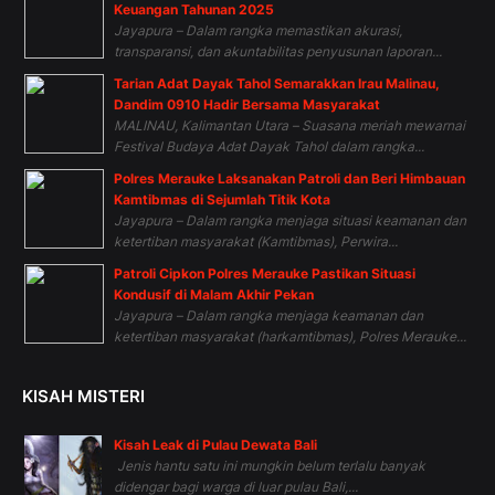
Keuangan Tahunan 2025
Jayapura – Dalam rangka memastikan akurasi,
transparansi, dan akuntabilitas penyusunan laporan...
Tarian Adat Dayak Tahol Semarakkan Irau Malinau,
Dandim 0910 Hadir Bersama Masyarakat
MALINAU, Kalimantan Utara – Suasana meriah mewarnai
Festival Budaya Adat Dayak Tahol dalam rangka...
Polres Merauke Laksanakan Patroli dan Beri Himbauan
Kamtibmas di Sejumlah Titik Kota
Jayapura – Dalam rangka menjaga situasi keamanan dan
ketertiban masyarakat (Kamtibmas), Perwira...
Patroli Cipkon Polres Merauke Pastikan Situasi
Kondusif di Malam Akhir Pekan
Jayapura – Dalam rangka menjaga keamanan dan
ketertiban masyarakat (harkamtibmas), Polres Merauke...
KISAH MISTERI
Kisah Leak di Pulau Dewata Bali
Jenis hantu satu ini mungkin belum terlalu banyak
didengar bagi warga di luar pulau Bali,...