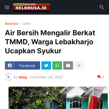
Beranda
Jatim
Air Bersih Mengalir Berkat
TMMD, Warga Lebakharjo
Ucapkan Syukur
Facebook
by
tatag
-
November 04, 2025
0