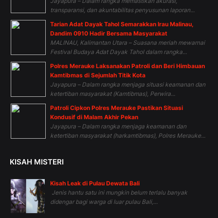
Jayapura – Dalam rangka memastikan akurasi,
transparansi, dan akuntabilitas penyusunan laporan...
Tarian Adat Dayak Tahol Semarakkan Irau Malinau,
Dandim 0910 Hadir Bersama Masyarakat
MALINAU, Kalimantan Utara – Suasana meriah mewarnai
Festival Budaya Adat Dayak Tahol dalam rangka...
Polres Merauke Laksanakan Patroli dan Beri Himbauan
Kamtibmas di Sejumlah Titik Kota
Jayapura – Dalam rangka menjaga situasi keamanan dan
ketertiban masyarakat (Kamtibmas), Perwira...
Patroli Cipkon Polres Merauke Pastikan Situasi
Kondusif di Malam Akhir Pekan
Jayapura – Dalam rangka menjaga keamanan dan
ketertiban masyarakat (harkamtibmas), Polres Merauke...
KISAH MISTERI
Kisah Leak di Pulau Dewata Bali
Jenis hantu satu ini mungkin belum terlalu banyak
didengar bagi warga di luar pulau Bali,...