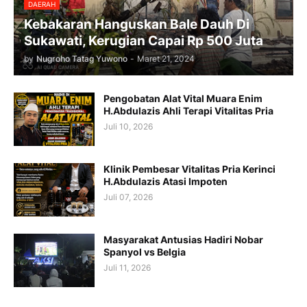
DAERAH
Kebakaran Hanguskan Bale Dauh Di
Sukawati, Kerugian Capai Rp 500 Juta
by
Nugroho Tatag Yuwono
-
Maret 21, 2024
Pengobatan Alat Vital Muara Enim
H.Abdulazis Ahli Terapi Vitalitas Pria
Juli 10, 2026
Klinik Pembesar Vitalitas Pria Kerinci
H.Abdulazis Atasi Impoten
Juli 07, 2026
Masyarakat Antusias Hadiri Nobar
Spanyol vs Belgia
Juli 11, 2026