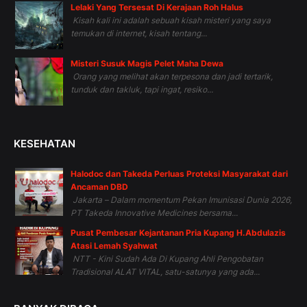
Lelaki Yang Tersesat Di Kerajaan Roh Halus
Kisah kali ini adalah sebuah kisah misteri yang saya
temukan di internet, kisah tentang...
Misteri Susuk Magis Pelet Maha Dewa
Orang yang melihat akan terpesona dan jadi tertarik,
tunduk dan takluk, tapi ingat, resiko...
KESEHATAN
Halodoc dan Takeda Perluas Proteksi Masyarakat dari
Ancaman DBD
Jakarta – Dalam momentum Pekan Imunisasi Dunia 2026,
PT Takeda Innovative Medicines bersama...
Pusat Pembesar Kejantanan Pria Kupang H.Abdulazis
Atasi Lemah Syahwat
NTT - Kini Sudah Ada Di Kupang Ahli Pengobatan
Tradisional ALAT VITAL, satu-satunya yang ada...