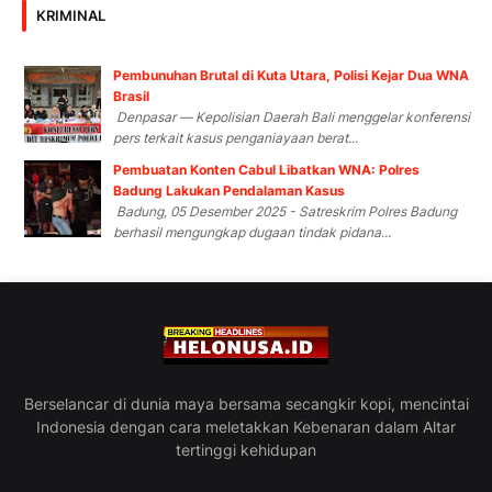
KRIMINAL
Pembunuhan Brutal di Kuta Utara, Polisi Kejar Dua WNA
Brasil
Denpasar — Kepolisian Daerah Bali menggelar konferensi
pers terkait kasus penganiayaan berat...
Pembuatan Konten Cabul Libatkan WNA: Polres
Badung Lakukan Pendalaman Kasus
Badung, 05 Desember 2025 - Satreskrim Polres Badung
berhasil mengungkap dugaan tindak pidana...
Berselancar di dunia maya bersama secangkir kopi, mencintai
Indonesia dengan cara meletakkan Kebenaran dalam Altar
tertinggi kehidupan