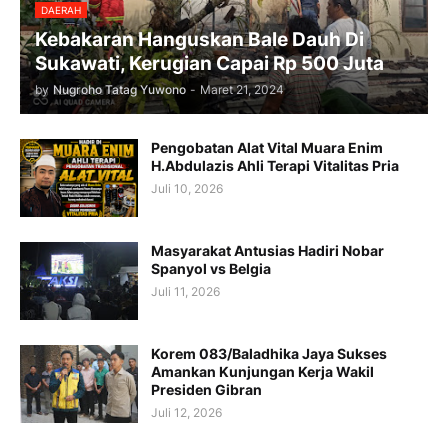
DAERAH
Kebakaran Hanguskan Bale Dauh Di
Sukawati, Kerugian Capai Rp 500 Juta
by
Nugroho Tatag Yuwono
-
Maret 21, 2024
Pengobatan Alat Vital Muara Enim
H.Abdulazis Ahli Terapi Vitalitas Pria
Juli 10, 2026
Masyarakat Antusias Hadiri Nobar
Spanyol vs Belgia
Juli 11, 2026
Korem 083/Baladhika Jaya Sukses
Amankan Kunjungan Kerja Wakil
Presiden Gibran
Juli 12, 2026