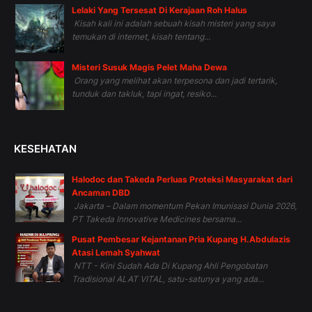
Lelaki Yang Tersesat Di Kerajaan Roh Halus
Kisah kali ini adalah sebuah kisah misteri yang saya
temukan di internet, kisah tentang...
Misteri Susuk Magis Pelet Maha Dewa
Orang yang melihat akan terpesona dan jadi tertarik,
tunduk dan takluk, tapi ingat, resiko...
KESEHATAN
Halodoc dan Takeda Perluas Proteksi Masyarakat dari
Ancaman DBD
Jakarta – Dalam momentum Pekan Imunisasi Dunia 2026,
PT Takeda Innovative Medicines bersama...
Pusat Pembesar Kejantanan Pria Kupang H.Abdulazis
Atasi Lemah Syahwat
NTT - Kini Sudah Ada Di Kupang Ahli Pengobatan
Tradisional ALAT VITAL, satu-satunya yang ada...