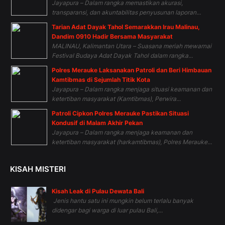
Jayapura – Dalam rangka memastikan akurasi,
transparansi, dan akuntabilitas penyusunan laporan...
Tarian Adat Dayak Tahol Semarakkan Irau Malinau,
Dandim 0910 Hadir Bersama Masyarakat
MALINAU, Kalimantan Utara – Suasana meriah mewarnai
Festival Budaya Adat Dayak Tahol dalam rangka...
Polres Merauke Laksanakan Patroli dan Beri Himbauan
Kamtibmas di Sejumlah Titik Kota
Jayapura – Dalam rangka menjaga situasi keamanan dan
ketertiban masyarakat (Kamtibmas), Perwira...
Patroli Cipkon Polres Merauke Pastikan Situasi
Kondusif di Malam Akhir Pekan
Jayapura – Dalam rangka menjaga keamanan dan
ketertiban masyarakat (harkamtibmas), Polres Merauke...
KISAH MISTERI
Kisah Leak di Pulau Dewata Bali
Jenis hantu satu ini mungkin belum terlalu banyak
didengar bagi warga di luar pulau Bali,...