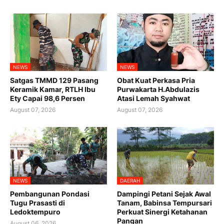
NEWS
NEWS
Satgas TMMD 129 Pasang
Obat Kuat Perkasa Pria
Keramik Kamar, RTLH Ibu
Purwakarta H.Abdulazis
Ety Capai 98,6 Persen
Atasi Lemah Syahwat
August 07, 2026
August 07, 2026
NEWS
DAERAH
Pembangunan Pondasi
Dampingi Petani Sejak Awal
Tugu Prasasti di
Tanam, Babinsa Tempursari
Ledoktempuro
Perkuat Sinergi Ketahanan
Pangan
August 06, 2026