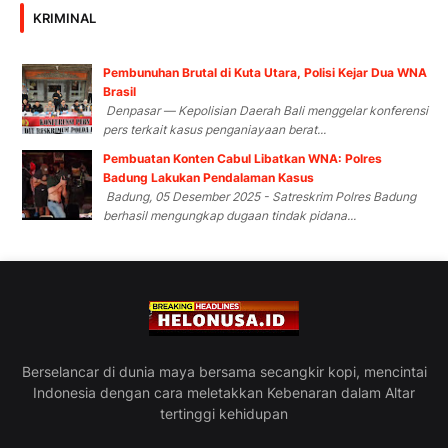
KRIMINAL
Pembunuhan Brutal di Kuta Utara, Polisi Kejar Dua WNA
Brasil
Denpasar — Kepolisian Daerah Bali menggelar konferensi
pers terkait kasus penganiayaan berat...
Pembuatan Konten Cabul Libatkan WNA: Polres
Badung Lakukan Pendalaman Kasus
Badung, 05 Desember 2025 - Satreskrim Polres Badung
berhasil mengungkap dugaan tindak pidana...
Berselancar di dunia maya bersama secangkir kopi, mencintai
Indonesia dengan cara meletakkan Kebenaran dalam Altar
tertinggi kehidupan