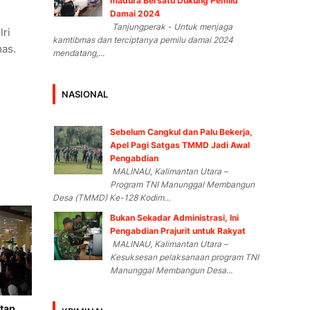
madura Bersatu Dukung Pemilu
Damai 2024
Tanjungperak - Untuk menjaga
lri
kamtibmas dan terciptanya pemilu damai 2024
mas.
mendatang,...
NASIONAL
Sebelum Cangkul dan Palu Bekerja,
Apel Pagi Satgas TMMD Jadi Awal
Pengabdian
MALINAU, Kalimantan Utara –
Program TNI Manunggal Membangun
Desa (TMMD) Ke-128 Kodim...
Bukan Sekadar Administrasi, Ini
Pengabdian Prajurit untuk Rakyat
MALINAU, Kalimantan Utara –
Kesuksesan pelaksanaan program TNI
Manunggal Membangun Desa...
etap