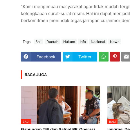
“Kami mengimbau masyarakat agar tidak mudah terg
kelengkapan surat-surat resmi. Hal ini dapat menja
berkomitmen menindak tegas jaringan curanmor demi
Tags
Bali
Daerah
Hukum
Info
Nasional
News
Facebook
Twitter
BACA JUGA
BALI
BALI
Gabungan TNI dan Satpol PP, Operasi
Imigrasi D