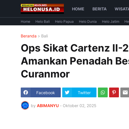
HOME
BERITA
WISAT
Home
Helo Bali
Helo Papua
Helo Dunia
Helo Jatim
He
Beranda
Bali
Ops Sikat Cartenz II-
Amankan Penadah Bese
Curanmor
Facebook
Twitter
by
ABIMANYU
-
Oktober 02, 2025