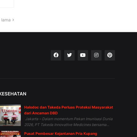
 lama
KESEHATAN
Halodoc dan Takeda Perluas Proteksi Masyarakat
dari Ancaman DBD
Jakarta – Dalam momentum Pekan Imunisasi Dunia
2026, PT Takeda Innovative Medicines bersama...
Pusat Pembesar Kejantanan Pria Kupang