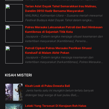
Tarian Adat Dayak Tahol Semarakkan Irau Malinau,
Dandim 0910 Hadir Bersama Masyarakat
MALINAU, Kalimantan Utara – Suasana meriah mewarnai
Festival Budaya Adat Dayak Tahol dalam rangka...
Polres Merauke Laksanakan Patroli dan Beri Himbauan
Kamtibmas di Sejumlah Titik Kota
Jayapura – Dalam rangka menjaga situasi keamanan dan
ketertiban masyarakat (Kamtibmas), Perwira...
Patroli Cipkon Polres Merauke Pastikan Situasi
Kondusif di Malam Akhir Pekan
Jayapura – Dalam rangka menjaga keamanan dan
ketertiban masyarakat (harkamtibmas), Polres Merauke...
KISAH MISTERI
Kisah Leak di Pulau Dewata Bali
Jenis hantu satu ini mungkin belum terlalu banyak
didengar bagi warga di luar pulau Bali,...
Lelaki Yang Tersesat Di Kerajaan Roh Halus