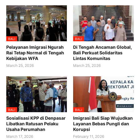
BALI
BALI
Pelayanan Imigrasi Ngurah
Di Tengah Ancaman Global,
Rai Tetap Normal di Tengah
Bali Perkuat Solidaritas
Kebijakan WFA
Lintas Komunitas
March 25, 2026
March 25, 2026
BALI
BALI
Sosialisasi KPP di Denpasar
Imigrasi Bali Siap Wujudkan
Libatkan Ratusan Pelaku
Layanan Bebas Pungli dan
Usaha Perumahan
Korupsi
March 17, 2026
February 11, 2026