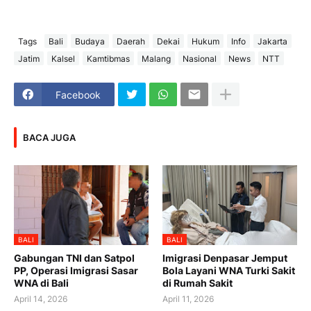
Tags
Bali
Budaya
Daerah
Dekai
Hukum
Info
Jakarta
Jatim
Kalsel
Kamtibmas
Malang
Nasional
News
NTT
Facebook
BACA JUGA
BALI
BALI
Gabungan TNI dan Satpol
Imigrasi Denpasar Jemput
PP, Operasi Imigrasi Sasar
Bola Layani WNA Turki Sakit
WNA di Bali
di Rumah Sakit
April 14, 2026
April 11, 2026