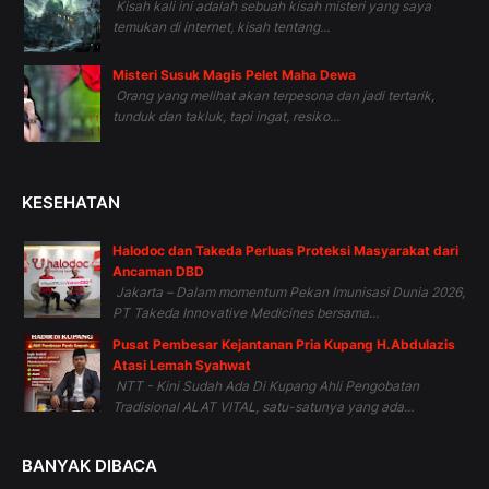
Kisah kali ini adalah sebuah kisah misteri yang saya
temukan di internet, kisah tentang...
Misteri Susuk Magis Pelet Maha Dewa
Orang yang melihat akan terpesona dan jadi tertarik,
tunduk dan takluk, tapi ingat, resiko...
KESEHATAN
Halodoc dan Takeda Perluas Proteksi Masyarakat dari
Ancaman DBD
Jakarta – Dalam momentum Pekan Imunisasi Dunia 2026,
PT Takeda Innovative Medicines bersama...
Pusat Pembesar Kejantanan Pria Kupang H.Abdulazis
Atasi Lemah Syahwat
NTT - Kini Sudah Ada Di Kupang Ahli Pengobatan
Tradisional ALAT VITAL, satu-satunya yang ada...
BANYAK DIBACA