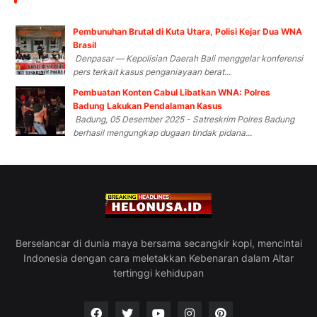
Pembunuhan Brutal di Kuta Utara, Polisi Kejar Dua WNA
Brasil
Denpasar — Kepolisian Daerah Bali menggelar konferensi
pers terkait kasus penganiayaan berat...
Pembuatan Konten Cabul Libatkan WNA: Polres
Badung Lakukan Pendalaman Kasus
Badung, 05 Desember 2025 - Satreskrim Polres Badung
berhasil mengungkap dugaan tindak pidana...
Berselancar di dunia maya bersama secangkir kopi, mencintai
Indonesia dengan cara meletakkan Kebenaran dalam Altar
tertinggi kehidupan