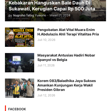
Kebakaran Hanguskan Bale Dauh Di
Sukawati, Kerugian Capai Rp 500 Juta
by
Nugroho Tatag Yuwono
-
Maret 21, 2024
Pengobatan Alat Vital Muara Enim
H.Abdulazis Ahli Terapi Vitalitas Pria
Juli 10, 2026
Masyarakat Antusias Hadiri Nobar
Spanyol vs Belgia
Juli 11, 2026
Korem 083/Baladhika Jaya Sukses
Amankan Kunjungan Kerja Wakil
Presiden Gibran
Juli 12, 2026
FACEBOOK