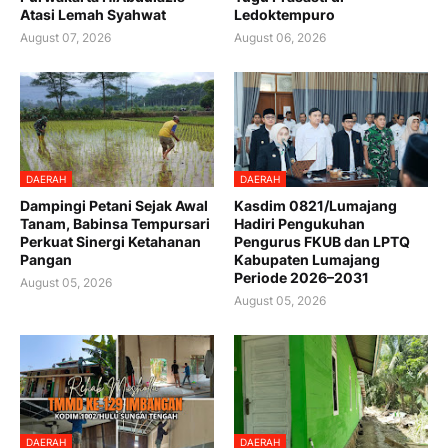
Atasi Lemah Syahwat
Ledoktempuro
August 07, 2026
August 06, 2026
DAERAH
DAERAH
Dampingi Petani Sejak Awal
Kasdim 0821/Lumajang
Tanam, Babinsa Tempursari
Hadiri Pengukuhan
Perkuat Sinergi Ketahanan
Pengurus FKUB dan LPTQ
Pangan
Kabupaten Lumajang
Periode 2026–2031
August 05, 2026
August 05, 2026
DAERAH
DAERAH