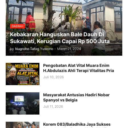
DAERAH
Kebakaran Hanguskan Bale Dauh Di
Sukawati, Kerugian Capai Rp 500 Juta
by
Nugroho Tatag Yuwono
-
Maret 21, 2024
Pengobatan Alat Vital Muara Enim
H.Abdulazis Ahli Terapi Vitalitas Pria
Juli 10, 2026
Masyarakat Antusias Hadiri Nobar
Spanyol vs Belgia
Juli 11, 2026
Korem 083/Baladhika Jaya Sukses