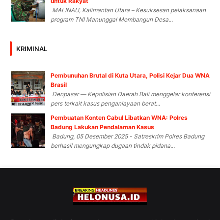
untuk Rakyat
MALINAU, Kalimantan Utara – Kesuksesan pelaksanaan
program TNI Manunggal Membangun Desa...
KRIMINAL
Pembunuhan Brutal di Kuta Utara, Polisi Kejar Dua WNA
Brasil
Denpasar — Kepolisian Daerah Bali menggelar konferensi
pers terkait kasus penganiayaan berat...
Pembuatan Konten Cabul Libatkan WNA: Polres
Badung Lakukan Pendalaman Kasus
Badung, 05 Desember 2025 - Satreskrim Polres Badung
berhasil mengungkap dugaan tindak pidana...