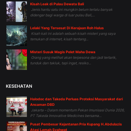
Kisah Leak di Pulau Dewata Bali
Jenis hantu satu ini mungkin belum terlalu banyak
didengar bagi warga di luar pulau Bali,...
Lelaki Yang Tersesat Di Kerajaan Roh Halus
Kisah kali ini adalah sebuah kisah misteri yang saya
temukan di internet, kisah tentang...
Misteri Susuk Magis Pelet Maha Dewa
Orang yang melihat akan terpesona dan jadi tertarik,
tunduk dan takluk, tapi ingat, resiko...
KESEHATAN
Halodoc dan Takeda Perluas Proteksi Masyarakat dari
Ancaman DBD
Jakarta – Dalam momentum Pekan Imunisasi Dunia 2026,
PT Takeda Innovative Medicines bersama...
Pusat Pembesar Kejantanan Pria Kupang H.Abdulazis
Atasi Lemah Syahwat