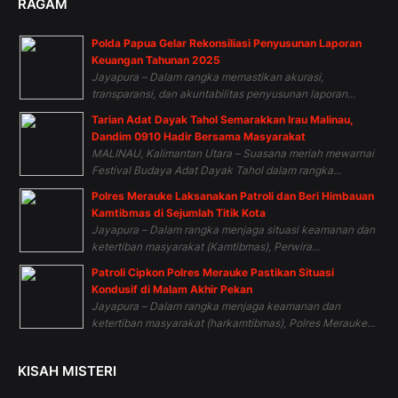
RAGAM
Polda Papua Gelar Rekonsiliasi Penyusunan Laporan
Keuangan Tahunan 2025
Jayapura – Dalam rangka memastikan akurasi,
transparansi, dan akuntabilitas penyusunan laporan...
Tarian Adat Dayak Tahol Semarakkan Irau Malinau,
Dandim 0910 Hadir Bersama Masyarakat
MALINAU, Kalimantan Utara – Suasana meriah mewarnai
Festival Budaya Adat Dayak Tahol dalam rangka...
Polres Merauke Laksanakan Patroli dan Beri Himbauan
Kamtibmas di Sejumlah Titik Kota
Jayapura – Dalam rangka menjaga situasi keamanan dan
ketertiban masyarakat (Kamtibmas), Perwira...
Patroli Cipkon Polres Merauke Pastikan Situasi
Kondusif di Malam Akhir Pekan
Jayapura – Dalam rangka menjaga keamanan dan
ketertiban masyarakat (harkamtibmas), Polres Merauke...
KISAH MISTERI