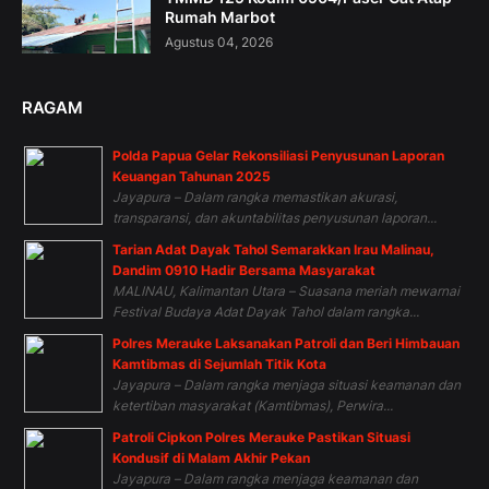
Rumah Marbot
Agustus 04, 2026
RAGAM
Polda Papua Gelar Rekonsiliasi Penyusunan Laporan
Keuangan Tahunan 2025
Jayapura – Dalam rangka memastikan akurasi,
transparansi, dan akuntabilitas penyusunan laporan...
Tarian Adat Dayak Tahol Semarakkan Irau Malinau,
Dandim 0910 Hadir Bersama Masyarakat
MALINAU, Kalimantan Utara – Suasana meriah mewarnai
Festival Budaya Adat Dayak Tahol dalam rangka...
Polres Merauke Laksanakan Patroli dan Beri Himbauan
Kamtibmas di Sejumlah Titik Kota
Jayapura – Dalam rangka menjaga situasi keamanan dan
ketertiban masyarakat (Kamtibmas), Perwira...
Patroli Cipkon Polres Merauke Pastikan Situasi
Kondusif di Malam Akhir Pekan
Jayapura – Dalam rangka menjaga keamanan dan