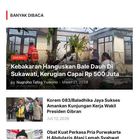
BANYAK DIBACA
DAERAH
Kebakaran Hanguskan Bale Dauh Di
Sukawati, Kerugian Capai Rp 500 Juta
by
Nugroho Tatag Yuwono
-
Maret 21, 2024
Korem 083/Baladhika Jaya Sukses
Amankan Kunjungan Kerja Wakil
Presiden Gibran
Juli 12, 2026
Obat Kuat Perkasa Pria Purwakarta
H.Abdulazis Atasi Lemah Syahwat