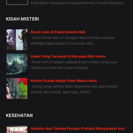
ketertiban masyarakat (harkamtibmas), Polres Merauke...
KISAH MISTERI
Kisah Leak di Pulau Dewata Bali
Jenis hantu satu ini mungkin belum terlalu banyak
didengar bagi warga di luar pulau Bali,...
Lelaki Yang Tersesat Di Kerajaan Roh Halus
Kisah kali ini adalah sebuah kisah misteri yang saya
temukan di internet, kisah tentang...
Misteri Susuk Magis Pelet Maha Dewa
Orang yang melihat akan terpesona dan jadi tertarik,
tunduk dan takluk, tapi ingat, resiko...
KESEHATAN
Halodoc dan Takeda Perluas Proteksi Masyarakat dari