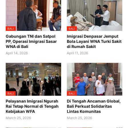
BALI
BALI
Gabungan TNI dan Satpol
Imigrasi Denpasar Jemput
PP, Operasi Imigrasi Sasar
Bola Layani WNA Turki Sakit
WNA di Bali
di Rumah Sakit
April 14, 2026
April 11, 2026
BALI
BALI
Pelayanan Imigrasi Ngurah
Di Tengah Ancaman Global,
Rai Tetap Normal di Tengah
Bali Perkuat Solidaritas
Kebijakan WFA
Lintas Komunitas
March 25, 2026
March 25, 2026