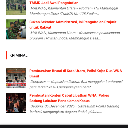
TMMD Jadi Awal Pengabdian
MALINAU, Kalimantan Utara – Program TNI Manunggal
Membangun Desa (TMMD) Ke-128 Kodim...
Bukan Sekadar Administrasi, Ini Pengabdian Prajurit
untuk Rakyat
MALINAU, Kalimantan Utara – Kesuksesan pelaksanaan
program TNI Manunggal Membangun Desa...
KRIMINAL
Pembunuhan Brutal di Kuta Utara, Polisi Kejar Dua WNA
Brasil
Denpasar — Kepolisian Daerah Bali menggelar konferensi
pers terkait kasus penganiayaan berat...
Pembuatan Konten Cabul Libatkan WNA: Polres
Badung Lakukan Pendalaman Kasus
Badung, 05 Desember 2025 - Satreskrim Polres Badung
berhasil mengungkap dugaan tindak pidana...