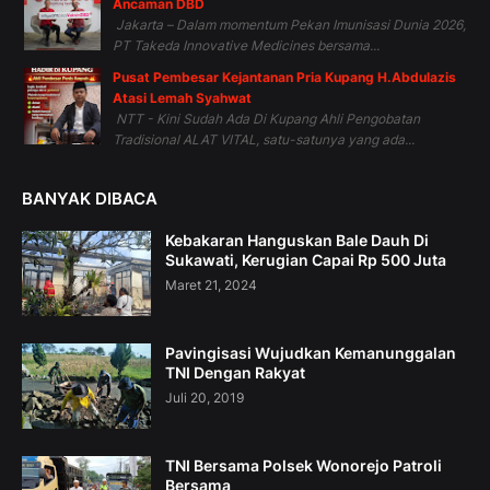
Ancaman DBD
Jakarta – Dalam momentum Pekan Imunisasi Dunia 2026,
PT Takeda Innovative Medicines bersama...
Pusat Pembesar Kejantanan Pria Kupang H.Abdulazis
Atasi Lemah Syahwat
NTT - Kini Sudah Ada Di Kupang Ahli Pengobatan
Tradisional ALAT VITAL, satu-satunya yang ada...
BANYAK DIBACA
Kebakaran Hanguskan Bale Dauh Di
Sukawati, Kerugian Capai Rp 500 Juta
Maret 21, 2024
Pavingisasi Wujudkan Kemanunggalan
TNI Dengan Rakyat
Juli 20, 2019
TNI Bersama Polsek Wonorejo Patroli
Bersama