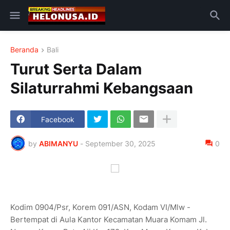
Beranda
Bali
Turut Serta Dalam
Silaturrahmi Kebangsaan
Facebook
by
ABIMANYU
-
September 30, 2025
0
Kodim 0904/Psr, Korem 091/ASN, Kodam VI/Mlw -
Bertempat di Aula Kantor Kecamatan Muara Komam Jl.