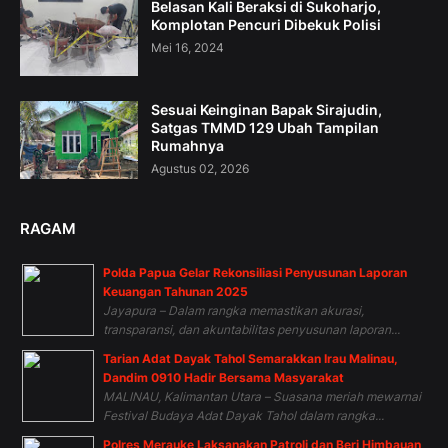
Belasan Kali Beraksi di Sukoharjo,
Komplotan Pencuri Dibekuk Polisi
Mei 16, 2024
Sesuai Keinginan Bapak Sirajudin,
Satgas TMMD 129 Ubah Tampilan
Rumahnya
Agustus 02, 2026
RAGAM
Polda Papua Gelar Rekonsiliasi Penyusunan Laporan
Keuangan Tahunan 2025
Jayapura – Dalam rangka memastikan akurasi,
transparansi, dan akuntabilitas penyusunan laporan...
Tarian Adat Dayak Tahol Semarakkan Irau Malinau,
Dandim 0910 Hadir Bersama Masyarakat
MALINAU, Kalimantan Utara – Suasana meriah mewarnai
Festival Budaya Adat Dayak Tahol dalam rangka...
Polres Merauke Laksanakan Patroli dan Beri Himbauan