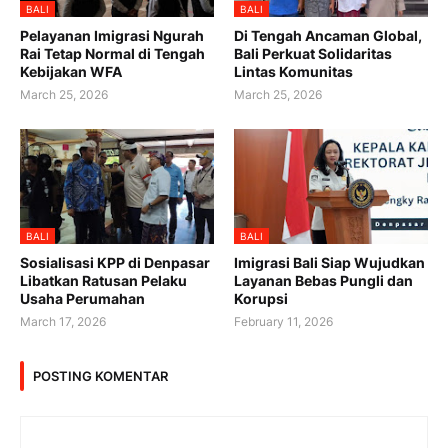
BALI
BALI
Pelayanan Imigrasi Ngurah
Di Tengah Ancaman Global,
Rai Tetap Normal di Tengah
Bali Perkuat Solidaritas
Kebijakan WFA
Lintas Komunitas
March 25, 2026
March 25, 2026
BALI
BALI
Sosialisasi KPP di Denpasar
Imigrasi Bali Siap Wujudkan
Libatkan Ratusan Pelaku
Layanan Bebas Pungli dan
Usaha Perumahan
Korupsi
March 17, 2026
February 11, 2026
POSTING KOMENTAR