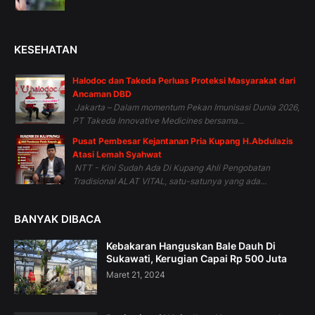
KESEHATAN
Halodoc dan Takeda Perluas Proteksi Masyarakat dari
Ancaman DBD
Jakarta – Dalam momentum Pekan Imunisasi Dunia 2026,
PT Takeda Innovative Medicines bersama...
Pusat Pembesar Kejantanan Pria Kupang H.Abdulazis
Atasi Lemah Syahwat
NTT - Kini Sudah Ada Di Kupang Ahli Pengobatan
Tradisional ALAT VITAL, satu-satunya yang ada...
BANYAK DIBACA
Kebakaran Hanguskan Bale Dauh Di
Sukawati, Kerugian Capai Rp 500 Juta
Maret 21, 2024