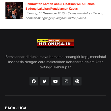
Pembuatan Konten Cabul Libatkan WNA: Polres
Badung Lakukan Pendalaman Kasus
Badung, 05 Desember 2025 - Satreskrim Polres Badung
berhasil mengungkap dugaan tindak pidana...
Berselancar di dunia maya bersama secangkir kopi, mencintai
Indonesia dengan cara meletakkan Kebenaran dalam Altar
tertinggi kehidupan
BACA JUGA