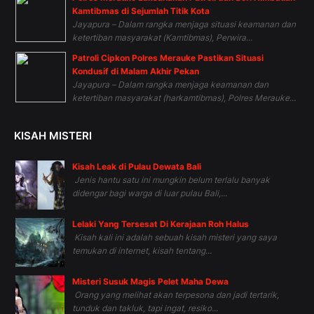
Kamtibmas di Sejumlah Titik Kota
Jayapura – Dalam rangka menjaga situasi keamanan dan
ketertiban masyarakat (Kamtibmas), Perwira...
Patroli Cipkon Polres Merauke Pastikan Situasi
Kondusif di Malam Akhir Pekan
Jayapura – Dalam rangka menjaga keamanan dan
ketertiban masyarakat (harkamtibmas), Polres Merauke...
KISAH MISTERI
Kisah Leak di Pulau Dewata Bali
Jenis hantu satu ini mungkin belum terlalu banyak
didengar bagi warga di luar pulau Bali,...
Lelaki Yang Tersesat Di Kerajaan Roh Halus
Kisah kali ini adalah sebuah kisah misteri yang saya
temukan di internet, kisah tentang...
Misteri Susuk Magis Pelet Maha Dewa
Orang yang melihat akan terpesona dan jadi tertarik,
tunduk dan takluk, tapi ingat, resiko...