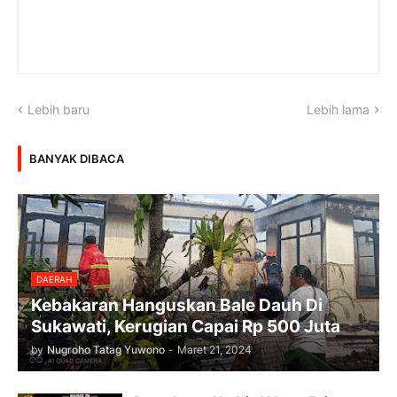
Lebih baru
Lebih lama
BANYAK DIBACA
DAERAH
Kebakaran Hanguskan Bale Dauh Di
Sukawati, Kerugian Capai Rp 500 Juta
by
Nugroho Tatag Yuwono
-
Maret 21, 2024