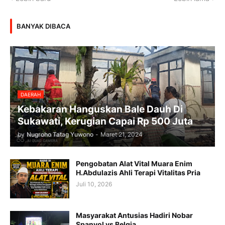
BANYAK DIBACA
DAERAH
Kebakaran Hanguskan Bale Dauh Di
Sukawati, Kerugian Capai Rp 500 Juta
by
Nugroho Tatag Yuwono
-
Maret 21, 2024
Pengobatan Alat Vital Muara Enim
H.Abdulazis Ahli Terapi Vitalitas Pria
Juli 10, 2026
Masyarakat Antusias Hadiri Nobar
Spanyol vs Belgia