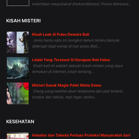
ketertiban masyarakat (harkamtibmas), Polres Merauke...
KISAH MISTERI
Kisah Leak di Pulau Dewata Bali
Jenis hantu satu ini mungkin belum terlalu banyak
didengar bagi warga di luar pulau Bali,...
Lelaki Yang Tersesat Di Kerajaan Roh Halus
Kisah kali ini adalah sebuah kisah misteri yang saya
temukan di internet, kisah tentang...
Misteri Susuk Magis Pelet Maha Dewa
Orang yang melihat akan terpesona dan jadi tertarik,
tunduk dan takluk, tapi ingat, resiko...
KESEHATAN
Halodoc dan Takeda Perluas Proteksi Masyarakat dari