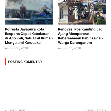
Polresta Jayapura Kota
Renovasi Pos Kamling Jadi
Respons Cepat Kebakaran
Ajang Mempererat
di Apo Kali, Satu Unit Rumah
Kebersamaan Babinsa dan
Mengalami Kerusakan
Warga Karanganom
August 06, 2026
August 05, 2026
POSTING KOMENTAR
Lebih baru
Lebih lama