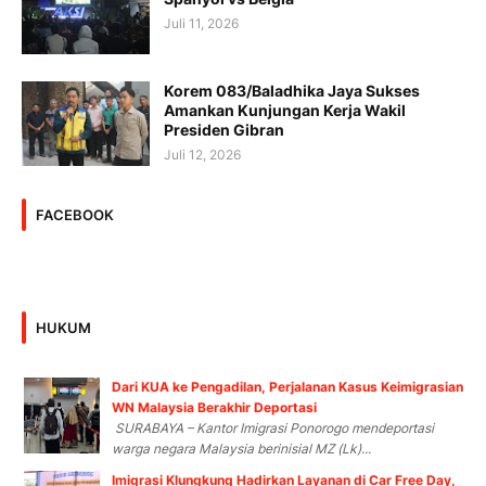
Juli 11, 2026
Korem 083/Baladhika Jaya Sukses
Amankan Kunjungan Kerja Wakil
Presiden Gibran
Juli 12, 2026
FACEBOOK
HUKUM
Dari KUA ke Pengadilan, Perjalanan Kasus Keimigrasian
WN Malaysia Berakhir Deportasi
SURABAYA – Kantor Imigrasi Ponorogo mendeportasi
warga negara Malaysia berinisial MZ (Lk)...
Imigrasi Klungkung Hadirkan Layanan di Car Free Day,