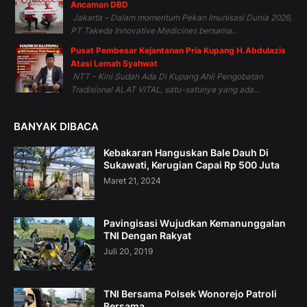
Ancaman DBD
Jakarta – Dalam momentum Pekan Imunisasi Dunia 2026,
PT Takeda Innovative Medicines bersama...
Pusat Pembesar Kejantanan Pria Kupang H.Abdulazis
Atasi Lemah Syahwat
NTT - Kini Sudah Ada Di Kupang Ahli Pengobatan
Tradisional ALAT VITAL, satu-satunya yang ada...
BANYAK DIBACA
Kebakaran Hanguskan Bale Dauh Di
Sukawati, Kerugian Capai Rp 500 Juta
Maret 21, 2024
Pavingisasi Wujudkan Kemanunggalan
TNI Dengan Rakyat
Juli 20, 2019
TNI Bersama Polsek Wonorejo Patroli
Bersama