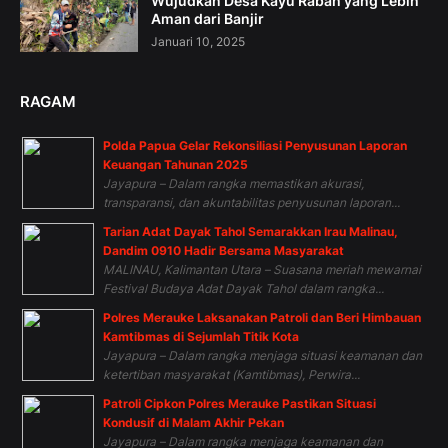
Wujudkan Desa Kayu Rabah yang Lebih
Aman dari Banjir
Januari 10, 2025
RAGAM
Polda Papua Gelar Rekonsiliasi Penyusunan Laporan
Keuangan Tahunan 2025
Jayapura – Dalam rangka memastikan akurasi,
transparansi, dan akuntabilitas penyusunan laporan...
Tarian Adat Dayak Tahol Semarakkan Irau Malinau,
Dandim 0910 Hadir Bersama Masyarakat
MALINAU, Kalimantan Utara – Suasana meriah mewarnai
Festival Budaya Adat Dayak Tahol dalam rangka...
Polres Merauke Laksanakan Patroli dan Beri Himbauan
Kamtibmas di Sejumlah Titik Kota
Jayapura – Dalam rangka menjaga situasi keamanan dan
ketertiban masyarakat (Kamtibmas), Perwira...
Patroli Cipkon Polres Merauke Pastikan Situasi
Kondusif di Malam Akhir Pekan
Jayapura – Dalam rangka menjaga keamanan dan