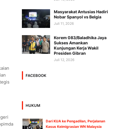
Masyarakat Antusias Hadiri
Nobar Spanyol vs Belgia
Juli 11, 2026
Korem 083/Baladhika Jaya
Sukses Amankan
Kunjungan Kerja Wakil
Presiden Gibran
Juli 12, 2026
kaian
ian
FACEBOOK
tegis
HUKUM
egeri
Dari KUA ke Pengadilan, Perjalanan
kopimda
Kasus Keimigrasian WN Malaysia