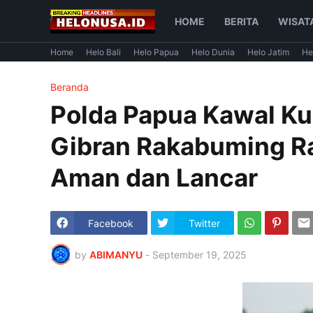
HOME
BERITA
WISAT
Home
Helo Bali
Helo Papua
Helo Dunia
Helo Jatim
He
Beranda
Polda Papua Kawal Ku
Gibran Rakabuming Ra
Aman dan Lancar
Facebook
Twitter
by
ABIMANYU
-
September 19, 2025