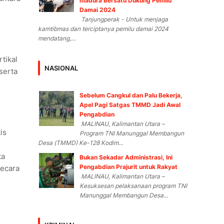
madura Bersatu Dukung Pemilu
Damai 2024
Tanjungperak - Untuk menjaga
kamtibmas dan terciptanya pemilu damai 2024
mendatang,...
tikal
NASIONAL
serta
Sebelum Cangkul dan Palu Bekerja,
Apel Pagi Satgas TMMD Jadi Awal
Pengabdian
MALINAU, Kalimantan Utara –
is
Program TNI Manunggal Membangun
Desa (TMMD) Ke-128 Kodim...
ta
Bukan Sekadar Administrasi, Ini
Pengabdian Prajurit untuk Rakyat
secara
MALINAU, Kalimantan Utara –
Kesuksesan pelaksanaan program TNI
Manunggal Membangun Desa...