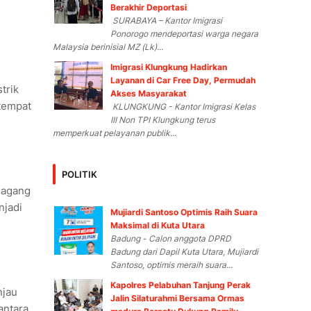
Berakhir Deportasi
SURABAYA – Kantor Imigrasi
Ponorogo mendeportasi warga negara
Malaysia berinisial MZ (Lk)...
Imigrasi Klungkung Hadirkan
Layanan di Car Free Day, Permudah
trik
Akses Masyarakat
tempat
KLUNGKUNG - Kantor Imigrasi Kelas
III Non TPI Klungkung terus
memperkuat pelayanan publik...
POLITIK
dagang
njadi
Mujiardi Santoso Optimis Raih Suara
Maksimal di Kuta Utara
Badung - Calon anggota DPRD
Badung dari Dapil Kuta Utara, Mujiardi
Santoso, optimis meraih suara...
Kapolres Pelabuhan Tanjung Perak
njau
Jalin Silaturahmi Bersama Ormas
antara