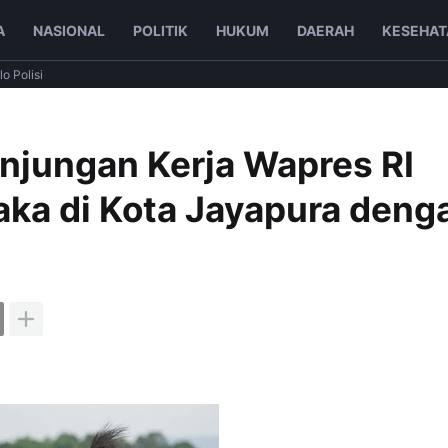
A
NASIONAL
POLITIK
HUKUM
DAERAH
KESEHAT
lo Polisi
njungan Kerja Wapres RI
ka di Kota Jayapura deng