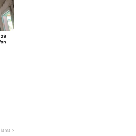
129
fon
 lama