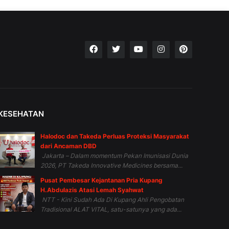
KESEHATAN
Halodoc dan Takeda Perluas Proteksi Masyarakat
dari Ancaman DBD
Jakarta – Dalam momentum Pekan Imunisasi Dunia
2026, PT Takeda Innovative Medicines bersama...
Pusat Pembesar Kejantanan Pria Kupang
H.Abdulazis Atasi Lemah Syahwat
NTT - Kini Sudah Ada Di Kupang Ahli Pengobatan
Tradisional ALAT VITAL, satu-satunya yang ada...