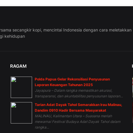
rsama secangkir kopi, mencintai Indonesia dengan cara meletakkan
ggi kehidupan
RAGAM
Polda Papua Gelar Rekonsiliasi Penyusunan
n
Laporan Keuangan Tahunan 2025
Jayapura – Dalam rangka memastikan akurasi,
transparansi, dan akuntabilitas penyusunan laporan...
Tarian Adat Dayak Tahol Semarakkan Irau Malinau,
Dandim 0910 Hadir Bersama Masyarakat
MALINAU, Kalimantan Utara – Suasana meriah
mewarnai Festival Budaya Adat Dayak Tahol dalam
rangka...