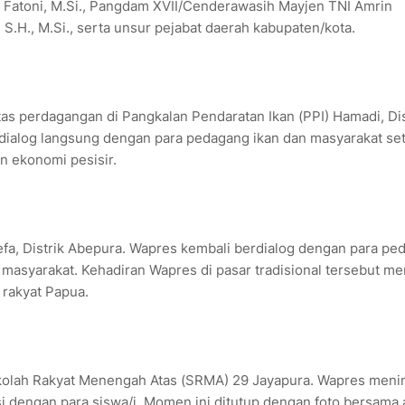
s Fatoni, M.Si., Pangdam XVII/Cenderawasih Mayjen TNI Amrin
 S.H., M.Si., serta unsur pejabat daerah kabupaten/kota.
tas perdagangan di Pangkalan Pendaratan Ikan (PPI) Hamadi, Dis
rdialog langsung dengan para pedagang ikan dan masyarakat se
 ekonomi pesisir.
fa, Distrik Abepura. Wapres kembali berdialog dengan para pe
masyarakat. Kehadiran Wapres di pasar tradisional tersebut me
rakyat Papua.
olah Rakyat Menengah Atas (SRMA) 29 Jayapura. Wapres meni
si dengan para siswa/i. Momen ini ditutup dengan foto bersama 