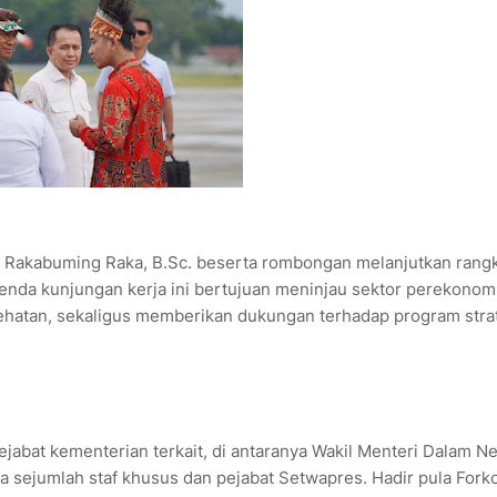
n Rakabuming Raka, B.Sc. beserta rombongan melanjutkan rang
genda kunjungan kerja ini bertujuan meninjau sektor perekonom
esehatan, sekaligus memberikan dukungan terhadap program stra
ejabat kementerian terkait, di antaranya Wakil Menteri Dalam N
ta sejumlah staf khusus dan pejabat Setwapres. Hadir pula For