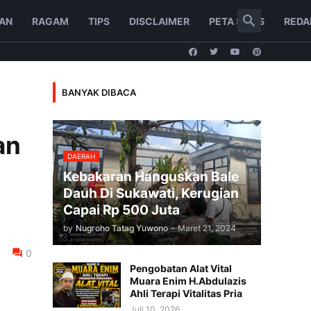
AN
RAGAM
TIPS
DISCLAIMER
PETA SITUS
REDA
BANYAK DIBACA
an
DAERAH
Kebakaran Hanguskan Bale
Dauh Di Sukawati, Kerugian
Capai Rp 500 Juta
by
Nugroho Tatag Yuwono
-
Maret 21, 2024
0
Pengobatan Alat Vital
Muara Enim H.Abdulazis
Ahli Terapi Vitalitas Pria
Juli 10, 2026