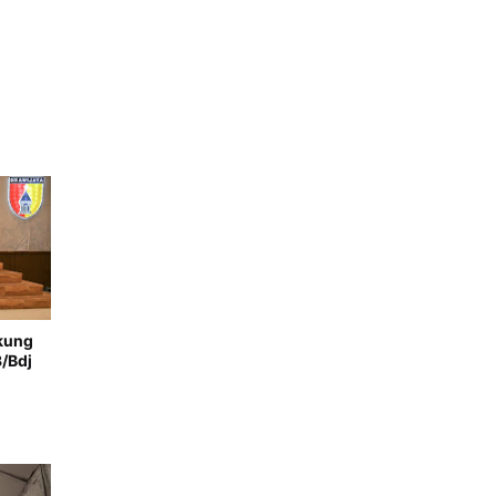
kung
/Bdj