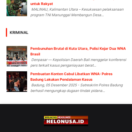
untuk Rakyat
MALINAU, Kalimantan Utara – Kesuksesan pelaksanaan
program TNI Manunggal Membangun Desa...
KRIMINAL
Pembunuhan Brutal di Kuta Utara, Polisi Kejar Dua WNA
Brasil
Denpasar — Kepolisian Daerah Bali menggelar konferensi
pers terkait kasus penganiayaan berat...
Pembuatan Konten Cabul Libatkan WNA: Polres
Badung Lakukan Pendalaman Kasus
Badung, 05 Desember 2025 - Satreskrim Polres Badung
berhasil mengungkap dugaan tindak pidana...