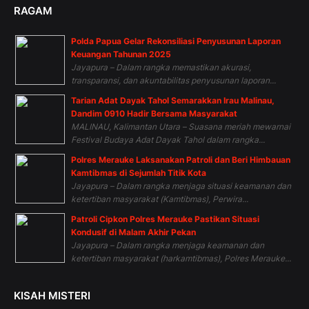
RAGAM
Polda Papua Gelar Rekonsiliasi Penyusunan Laporan
Keuangan Tahunan 2025
Jayapura – Dalam rangka memastikan akurasi,
transparansi, dan akuntabilitas penyusunan laporan...
Tarian Adat Dayak Tahol Semarakkan Irau Malinau,
Dandim 0910 Hadir Bersama Masyarakat
MALINAU, Kalimantan Utara – Suasana meriah mewarnai
Festival Budaya Adat Dayak Tahol dalam rangka...
Polres Merauke Laksanakan Patroli dan Beri Himbauan
Kamtibmas di Sejumlah Titik Kota
Jayapura – Dalam rangka menjaga situasi keamanan dan
ketertiban masyarakat (Kamtibmas), Perwira...
Patroli Cipkon Polres Merauke Pastikan Situasi
Kondusif di Malam Akhir Pekan
Jayapura – Dalam rangka menjaga keamanan dan
ketertiban masyarakat (harkamtibmas), Polres Merauke...
KISAH MISTERI