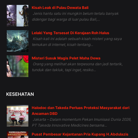
Kisah Leak di Pulau Dewata Bali
Jenis hantu satu ini mungkin belum terlalu banyak
didengar bagi warga di luar pulau Bali,...
Lelaki Yang Tersesat Di Kerajaan Roh Halus
Kisah kali ini adalah sebuah kisah misteri yang saya
temukan di internet, kisah tentang...
Misteri Susuk Magis Pelet Maha Dewa
Orang yang melihat akan terpesona dan jadi tertarik,
tunduk dan takluk, tapi ingat, resiko...
KESEHATAN
Halodoc dan Takeda Perluas Proteksi Masyarakat dari
Ancaman DBD
Jakarta – Dalam momentum Pekan Imunisasi Dunia 2026,
PT Takeda Innovative Medicines bersama...
Pusat Pembesar Kejantanan Pria Kupang H.Abdulazis