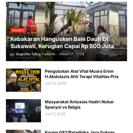
DAERAH
Kebakaran Hanguskan Bale Dauh Di
Sukawati, Kerugian Capai Rp 500 Juta
by
Nugroho Tatag Yuwono
-
Maret 21, 2024
Pengobatan Alat Vital Muara Enim
H.Abdulazis Ahli Terapi Vitalitas Pria
Juli 10, 2026
Masyarakat Antusias Hadiri Nobar
Spanyol vs Belgia
Juli 11, 2026
Korem 083/Baladhika Jaya Sukses