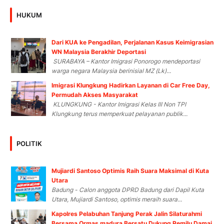
HUKUM
Dari KUA ke Pengadilan, Perjalanan Kasus Keimigrasian
WN Malaysia Berakhir Deportasi
SURABAYA – Kantor Imigrasi Ponorogo mendeportasi
warga negara Malaysia berinisial MZ (Lk)...
Imigrasi Klungkung Hadirkan Layanan di Car Free Day,
Permudah Akses Masyarakat
KLUNGKUNG - Kantor Imigrasi Kelas III Non TPI
Klungkung terus memperkuat pelayanan publik...
POLITIK
Mujiardi Santoso Optimis Raih Suara Maksimal di Kuta
Utara
Badung - Calon anggota DPRD Badung dari Dapil Kuta
Utara, Mujiardi Santoso, optimis meraih suara...
Kapolres Pelabuhan Tanjung Perak Jalin Silaturahmi
Bersama Ormas madura Bersatu Dukung Pemilu Damai