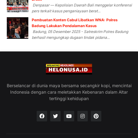
Denpasar — Kepolisian Daerah Bali menggelar konferensi
pers terkait kasus penganiayaan berat...
Pembuatan Konten Cabul Libatkan WNA: Polres
Badung Lakukan Pendalaman Kasus
Badung, 05 Desember 2025 - Satreskrim Polres Badung
berhasil mengungkap dugaan tindak pidana...
Berselancar di dunia maya bersama secangkir kopi, mencintai
Indonesia dengan cara meletakkan Kebenaran dalam Altar
tertinggi kehidupan