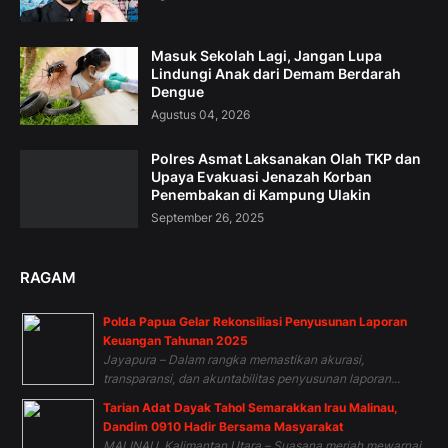
Masuk Sekolah Lagi, Jangan Lupa
Lindungi Anak dari Demam Berdarah
Dengue
Agustus 04, 2026
Polres Asmat Laksanakan Olah TKP dan
Upaya Evakuasi Jenazah Korban
Penembakan di Kampung Ulakin
September 26, 2025
RAGAM
Polda Papua Gelar Rekonsiliasi Penyusunan Laporan
Keuangan Tahunan 2025
Jayapura – Dalam rangka memastikan akurasi,
transparansi, dan akuntabilitas penyusunan laporan...
Tarian Adat Dayak Tahol Semarakkan Irau Malinau,
Dandim 0910 Hadir Bersama Masyarakat
MALINAU, Kalimantan Utara – Suasana meriah mewarnai