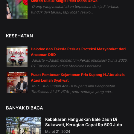
Misteri Susuk Magis Pelet Maha Dewa
Orang yang melihat akan terpesona dan jadi tertarik,
tunduk dan takluk, tapi ingat, resiko...
KESEHATAN
Halodoc dan Takeda Perluas Proteksi Masyarakat dari
Ancaman DBD
Jakarta – Dalam momentum Pekan Imunisasi Dunia 2026,
PT Takeda Innovative Medicines bersama...
Pusat Pembesar Kejantanan Pria Kupang H.Abdulazis
Atasi Lemah Syahwat
NTT - Kini Sudah Ada Di Kupang Ahli Pengobatan
Tradisional ALAT VITAL, satu-satunya yang ada...
BANYAK DIBACA
Kebakaran Hanguskan Bale Dauh Di
Sukawati, Kerugian Capai Rp 500 Juta
Maret 21, 2024