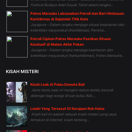
Festival Budaya Adat Dayak Tahol dalam rangka...
Polres Merauke Laksanakan Patroli dan Beri Himbauan
Kamtibmas di Sejumlah Titik Kota
Jayapura – Dalam rangka menjaga situasi keamanan dan
ketertiban masyarakat (Kamtibmas), Perwira...
Patroli Cipkon Polres Merauke Pastikan Situasi
Kondusif di Malam Akhir Pekan
Jayapura – Dalam rangka menjaga keamanan dan
ketertiban masyarakat (harkamtibmas), Polres Merauke...
KISAH MISTERI
Kisah Leak di Pulau Dewata Bali
Jenis hantu satu ini mungkin belum terlalu banyak
didengar bagi warga di luar pulau Bali,...
Lelaki Yang Tersesat Di Kerajaan Roh Halus
Kisah kali ini adalah sebuah kisah misteri yang saya
temukan di internet, kisah tentang...