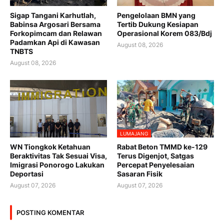
Sigap Tangani Karhutlah,
Pengelolaan BMN yang
Babinsa Argosari Bersama
Tertib Dukung Kesiapan
Forkopimcam dan Relawan
Operasional Korem 083/Bdj
Padamkan Api di Kawasan
August 08, 2026
TNBTS
August 08, 2026
LUMAJANG
WN Tiongkok Ketahuan
Rabat Beton TMMD ke-129
Beraktivitas Tak Sesuai Visa,
Terus Digenjot, Satgas
Imigrasi Ponorogo Lakukan
Percepat Penyelesaian
Deportasi
Sasaran Fisik
August 07, 2026
August 07, 2026
POSTING KOMENTAR