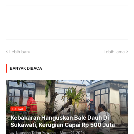
Lebih baru
Lebih lama
BANYAK DIBACA
DAERAH
Kebakaran Hanguskan Bale Dauh Di
Sukawati, Kerugian Capai Rp 500 Juta
by
Nugroho Tatag Yuwono
-
Maret 21, 2024