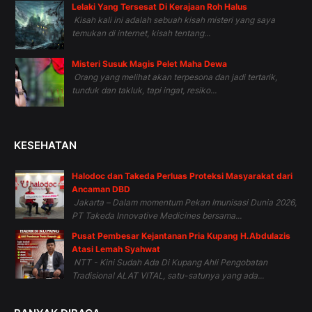
Lelaki Yang Tersesat Di Kerajaan Roh Halus
Kisah kali ini adalah sebuah kisah misteri yang saya
temukan di internet, kisah tentang...
Misteri Susuk Magis Pelet Maha Dewa
Orang yang melihat akan terpesona dan jadi tertarik,
tunduk dan takluk, tapi ingat, resiko...
KESEHATAN
Halodoc dan Takeda Perluas Proteksi Masyarakat dari
Ancaman DBD
Jakarta – Dalam momentum Pekan Imunisasi Dunia 2026,
PT Takeda Innovative Medicines bersama...
Pusat Pembesar Kejantanan Pria Kupang H.Abdulazis
Atasi Lemah Syahwat
NTT - Kini Sudah Ada Di Kupang Ahli Pengobatan
Tradisional ALAT VITAL, satu-satunya yang ada...