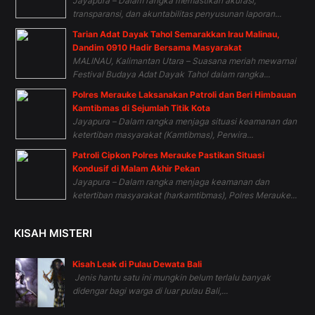
Jayapura – Dalam rangka memastikan akurasi,
transparansi, dan akuntabilitas penyusunan laporan...
Tarian Adat Dayak Tahol Semarakkan Irau Malinau,
Dandim 0910 Hadir Bersama Masyarakat
MALINAU, Kalimantan Utara – Suasana meriah mewarnai
Festival Budaya Adat Dayak Tahol dalam rangka...
Polres Merauke Laksanakan Patroli dan Beri Himbauan
Kamtibmas di Sejumlah Titik Kota
Jayapura – Dalam rangka menjaga situasi keamanan dan
ketertiban masyarakat (Kamtibmas), Perwira...
Patroli Cipkon Polres Merauke Pastikan Situasi
Kondusif di Malam Akhir Pekan
Jayapura – Dalam rangka menjaga keamanan dan
ketertiban masyarakat (harkamtibmas), Polres Merauke...
KISAH MISTERI
Kisah Leak di Pulau Dewata Bali
Jenis hantu satu ini mungkin belum terlalu banyak
didengar bagi warga di luar pulau Bali,...