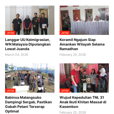
JATIM
JATIM
Langgar UU Keimigrasian,
Koramil Ngajum Siap
WN Malaysia Dipulangkan
Amankan Wilayah Selama
Lewat Juanda
Ramadhan
March 04, 2026
February 20, 2026
JATIM
JATIM
Babinsa Malangsuko
Wujud Kepedulian TNI, 31
Dampingi Sergab, Pastikan
Anak Ikuti Khitan Massal di
Gabah Petani Terserap
Kasembon
Optimal
February 20, 2026