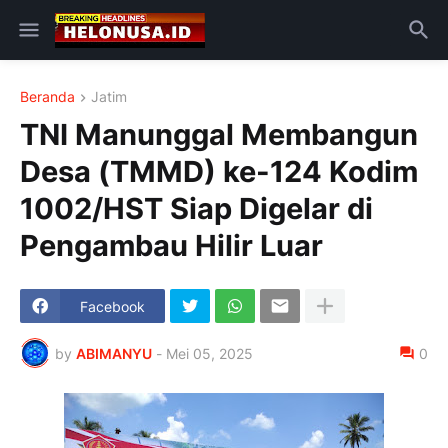
Beranda
Jatim
TNI Manunggal Membangun
Desa (TMMD) ke-124 Kodim
1002/HST Siap Digelar di
Pengambau Hilir Luar
Facebook
by
ABIMANYU
-
Mei 05, 2025
0