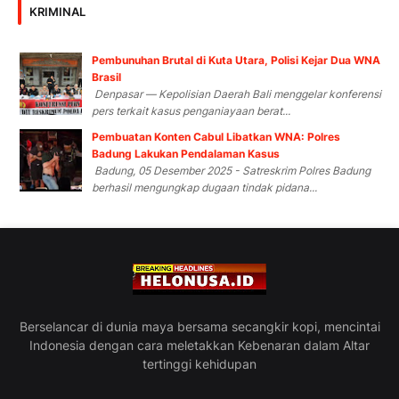
KRIMINAL
Pembunuhan Brutal di Kuta Utara, Polisi Kejar Dua WNA
Brasil
Denpasar — Kepolisian Daerah Bali menggelar konferensi
pers terkait kasus penganiayaan berat...
Pembuatan Konten Cabul Libatkan WNA: Polres
Badung Lakukan Pendalaman Kasus
Badung, 05 Desember 2025 - Satreskrim Polres Badung
berhasil mengungkap dugaan tindak pidana...
Berselancar di dunia maya bersama secangkir kopi, mencintai
Indonesia dengan cara meletakkan Kebenaran dalam Altar
tertinggi kehidupan