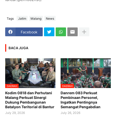
Tags
Jatim
Malang
News
Facebook
BACA JUGA
DAERAH
DAERAH
Kodim 0818 dan Perhutani
Danrem 083 Perkuat
Malang Perkuat Sinergi
Pembinaan Personel,
Dukung Pembangunan
Ingatkan Pentingnya
Batalyon Teritorial di Bantur
Semangat Pengabdian
July 29, 2026
July 26, 2026