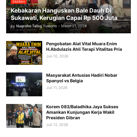
DAERAH
Kebakaran Hanguskan Bale Dauh Di
Sukawati, Kerugian Capai Rp 500 Juta
by
Nugroho Tatag Yuwono
-
Maret 21, 2024
Pengobatan Alat Vital Muara Enim
H.Abdulazis Ahli Terapi Vitalitas Pria
Juli 10, 2026
Masyarakat Antusias Hadiri Nobar
Spanyol vs Belgia
Juli 11, 2026
Korem 083/Baladhika Jaya Sukses
Amankan Kunjungan Kerja Wakil
Presiden Gibran
Juli 12, 2026