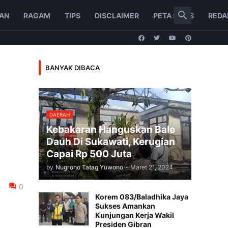
AN
RAGAM
TIPS
DISCLAIMER
PETA SITUS
REDA
BANYAK DIBACA
DAERAH
Kebakaran Hanguskan Bale
Dauh Di Sukawati, Kerugian
Capai Rp 500 Juta
by
Nugroho Tatag Yuwono
-
Maret 21, 2024
0
Korem 083/Baladhika Jaya
Sukses Amankan
Kunjungan Kerja Wakil
Presiden Gibran