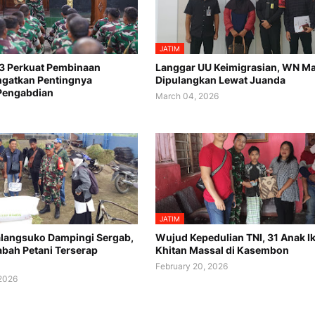
JATIM
3 Perkuat Pembinaan
Langgar UU Keimigrasian, WN Ma
Ingatkan Pentingnya
Dipulangkan Lewat Juanda
Pengabdian
March 04, 2026
JATIM
langsuko Dampingi Sergab,
Wujud Kepedulian TNI, 31 Anak Ik
abah Petani Terserap
Khitan Massal di Kasembon
February 20, 2026
 2026