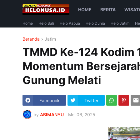
HOME
BERITA
WISAT
Home
Helo Bali
Helo Papua
Helo Dunia
Helo Jatim
He
Beranda
Jatim
TMMD Ke-124 Kodim 1
Momentum Bersejarah
Gunung Melati
Facebook
Twitter
by
ABIMANYU
-
Mei 06, 2025