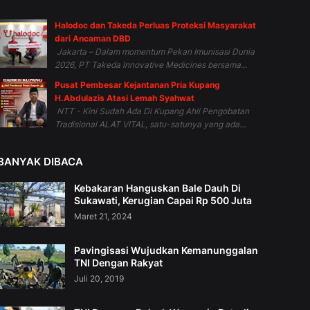
Halodoc dan Takeda Perluas Proteksi Masyarakat
dari Ancaman DBD
Jakarta – Dalam momentum Pekan Imunisasi Dunia
2026, PT Takeda Innovative Medicines bersama...
Pusat Pembesar Kejantanan Pria Kupang
H.Abdulazis Atasi Lemah Syahwat
NTT - Kini Sudah Ada Di Kupang Ahli Pengobatan
Tradisional ALAT VITAL, satu-satunya yang ada...
BANYAK DIBACA
Kebakaran Hanguskan Bale Dauh Di
Sukawati, Kerugian Capai Rp 500 Juta
Maret 21, 2024
Pavingisasi Wujudkan Kemanunggalan
TNI Dengan Rakyat
Juli 20, 2019