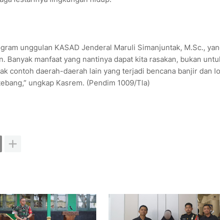
ogram unggulan KASAD Jenderal Maruli Simanjuntak, M.Sc., ya
. Banyak manfaat yang nantinya dapat kita rasakan, bukan untu
nyak contoh daerah-daerah lain yang terjadi bencana banjir dan l
tebang,” ungkap Kasrem. (Pendim 1009/Tla)