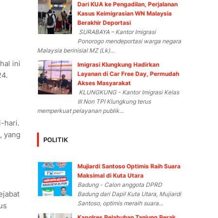
Dari KUA ke Pengadilan, Perjalanan
Kasus Keimigrasian WN Malaysia
Berakhir Deportasi
SURABAYA – Kantor Imigrasi
Ponorogo mendeportasi warga negara
Malaysia berinisial MZ (Lk)...
al ini
Imigrasi Klungkung Hadirkan
Layanan di Car Free Day, Permudah
24.
Akses Masyarakat
KLUNGKUNG - Kantor Imigrasi Kelas
III Non TPI Klungkung terus
memperkuat pelayanan publik...
-hari.
, yang
POLITIK
Mujiardi Santoso Optimis Raih Suara
Maksimal di Kuta Utara
Badung - Calon anggota DPRD
ejabat
Badung dari Dapil Kuta Utara, Mujiardi
Santoso, optimis meraih suara...
us
Kapolres Pelabuhan Tanjung Perak