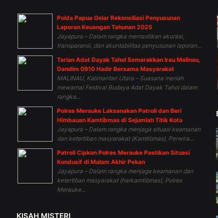
Polda Papua Gelar Rekonsiliasi Penyusunan
Laporan Keuangan Tahunan 2025
Jayapura – Dalam rangka memastikan akurasi,
transparansi, dan akuntabilitas penyusunan laporan...
Tarian Adat Dayak Tahol Semarakkan Irau Malinau,
n
Dandim 0910 Hadir Bersama Masyarakat
MALINAU, Kalimantan Utara – Suasana meriah
mewarnai Festival Budaya Adat Dayak Tahol dalam
rangka...
Polres Merauke Laksanakan Patroli dan Beri
Himbauan Kamtibmas di Sejumlah Titik Kota
Jayapura – Dalam rangka menjaga situasi keamanan
dan ketertiban masyarakat (Kamtibmas), Perwira...
Patroli Cipkon Polres Merauke Pastikan Situasi
Kondusif di Malam Akhir Pekan
Jayapura – Dalam rangka menjaga keamanan dan
ketertiban masyarakat (harkamtibmas), Polres
Merauke...
KISAH MISTERI