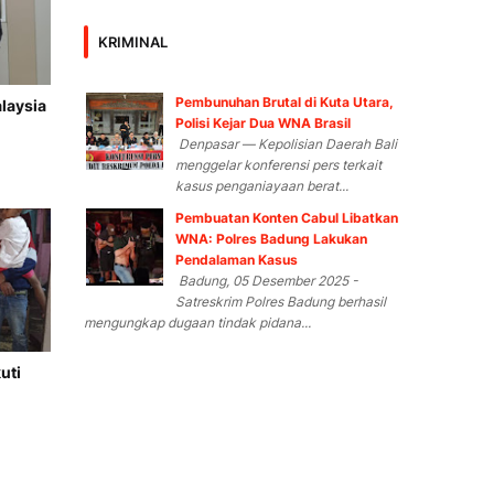
KRIMINAL
Pembunuhan Brutal di Kuta Utara,
laysia
Polisi Kejar Dua WNA Brasil
Denpasar — Kepolisian Daerah Bali
menggelar konferensi pers terkait
kasus penganiayaan berat...
Pembuatan Konten Cabul Libatkan
WNA: Polres Badung Lakukan
Pendalaman Kasus
Badung, 05 Desember 2025 -
Satreskrim Polres Badung berhasil
mengungkap dugaan tindak pidana...
uti