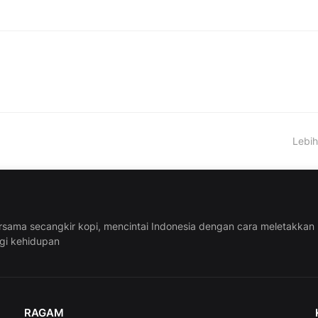
Lebih
rsama secangkir kopi, mencintai Indonesia dengan cara meletakkan
ggi kehidupan
RAGAM