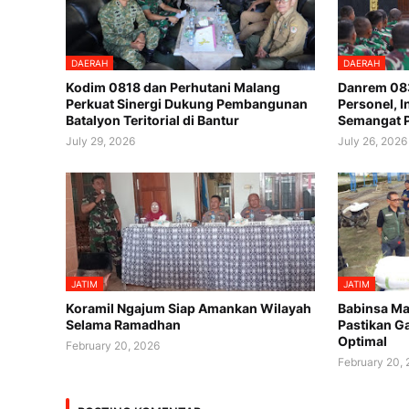
DAERAH
DAERAH
Kodim 0818 dan Perhutani Malang
Danrem 08
Perkuat Sinergi Dukung Pembangunan
Personel, 
Batalyon Teritorial di Bantur
Semangat 
July 29, 2026
July 26, 2026
JATIM
JATIM
Koramil Ngajum Siap Amankan Wilayah
Babinsa Ma
Selama Ramadhan
Pastikan G
Optimal
February 20, 2026
February 20,