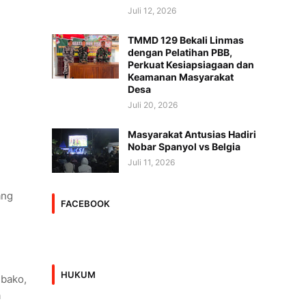
Juli 12, 2026
TMMD 129 Bekali Linmas
dengan Pelatihan PBB,
Perkuat Kesiapsiagaan dan
Keamanan Masyarakat
Desa
Juli 20, 2026
Masyarakat Antusias Hadiri
Nobar Spanyol vs Belgia
Juli 11, 2026
ang
FACEBOOK
HUKUM
mbako,
a