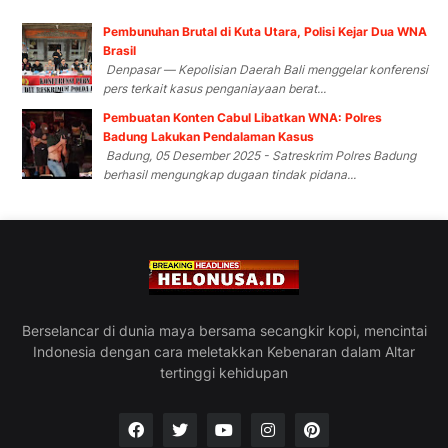
Pembunuhan Brutal di Kuta Utara, Polisi Kejar Dua WNA
Brasil
Denpasar — Kepolisian Daerah Bali menggelar konferensi
pers terkait kasus penganiayaan berat...
Pembuatan Konten Cabul Libatkan WNA: Polres
Badung Lakukan Pendalaman Kasus
Badung, 05 Desember 2025 - Satreskrim Polres Badung
berhasil mengungkap dugaan tindak pidana...
Berselancar di dunia maya bersama secangkir kopi, mencintai
Indonesia dengan cara meletakkan Kebenaran dalam Altar
tertinggi kehidupan