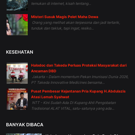
temukan di internet, kisah tentang...
Misteri Susuk Magis Pelet Maha Dewa
Orang yang melihat akan terpesona dan jadi tertarik,
tunduk dan takluk, tapi ingat, resiko...
KESEHATAN
Halodoc dan Takeda Perluas Proteksi Masyarakat dari
Ancaman DBD
Jakarta – Dalam momentum Pekan Imunisasi Dunia 2026,
PT Takeda Innovative Medicines bersama...
Pusat Pembesar Kejantanan Pria Kupang H.Abdulazis
Atasi Lemah Syahwat
NTT - Kini Sudah Ada Di Kupang Ahli Pengobatan
Tradisional ALAT VITAL, satu-satunya yang ada...
BANYAK DIBACA