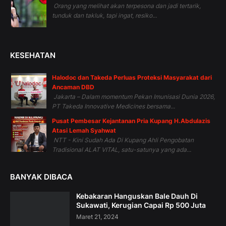
Orang yang melihat akan terpesona dan jadi tertarik,
tunduk dan takluk, tapi ingat, resiko...
KESEHATAN
Halodoc dan Takeda Perluas Proteksi Masyarakat dari
Ancaman DBD
Jakarta – Dalam momentum Pekan Imunisasi Dunia 2026,
PT Takeda Innovative Medicines bersama...
Pusat Pembesar Kejantanan Pria Kupang H.Abdulazis
Atasi Lemah Syahwat
NTT - Kini Sudah Ada Di Kupang Ahli Pengobatan
Tradisional ALAT VITAL, satu-satunya yang ada...
BANYAK DIBACA
Kebakaran Hanguskan Bale Dauh Di
Sukawati, Kerugian Capai Rp 500 Juta
Maret 21, 2024