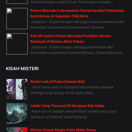
Festival Budaya Adat Dayak Tahol dalam rangka...
Polres Merauke Laksanakan Patroli dan Beri Himbauan
Kamtibmas di Sejumlah Titik Kota
Jayapura – Dalam rangka menjaga situasi keamanan dan
ketertiban masyarakat (Kamtibmas), Perwira...
Patroli Cipkon Polres Merauke Pastikan Situasi
Kondusif di Malam Akhir Pekan
Jayapura – Dalam rangka menjaga keamanan dan
ketertiban masyarakat (harkamtibmas), Polres Merauke...
KISAH MISTERI
Kisah Leak di Pulau Dewata Bali
Jenis hantu satu ini mungkin belum terlalu banyak
didengar bagi warga di luar pulau Bali,...
Lelaki Yang Tersesat Di Kerajaan Roh Halus
Kisah kali ini adalah sebuah kisah misteri yang saya
temukan di internet, kisah tentang...
Misteri Susuk Magis Pelet Maha Dewa