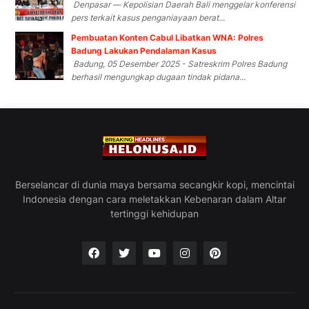
Denpasar — Kepolisian Daerah Bali menggelar konferensi
pers terkait kasus penganiayaan berat...
Pembuatan Konten Cabul Libatkan WNA: Polres
Badung Lakukan Pendalaman Kasus
Badung, 05 Desember 2025 - Satreskrim Polres Badung
berhasil mengungkap dugaan tindak pidana...
Berselancar di dunia maya bersama secangkir kopi, mencintai
Indonesia dengan cara meletakkan Kebenaran dalam Altar
tertinggi kehidupan