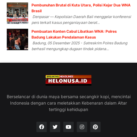
Pembunuhan Brutal di Kuta Utara, Polisi Kejar Dua WNA
Brasil
Denpasar — Kepolisian Daerah Bali menggelar konferensi
pers terkait kasus penganiayaan berat...
Pembuatan Konten Cabul Libatkan WNA: Polres
Badung Lakukan Pendalaman Kasus
Badung, 05 Desember 2025 - Satreskrim Polres Badung
berhasil mengungkap dugaan tindak pidana...
Berselancar di dunia maya bersama secangkir kopi, mencintai
Indonesia dengan cara meletakkan Kebenaran dalam Altar
tertinggi kehidupan