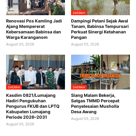
DAERAH
Renovasi Pos Kamling Jadi
Dampingi Petani Sejak Awal
Ajang Mempererat
Tanam, Babinsa Tempursari
Kebersamaan Babinsa dan
Perkuat Sinergi Ketahanan
Warga Karanganom
Pangan
August 05, 2026
August 05, 2026
DAERAH
DAERAH
Kasdim 0821/Lumajang
Siang Malam Bekerja,
Hadiri Pengukuhan
Satgas TMMD Percepat
Pengurus FKUB dan LPTQ
Penyelesaian Musholla
Kabupaten Lumajang
Desa Awang
Periode 2026–2031
August 05, 2026
August 05, 2026