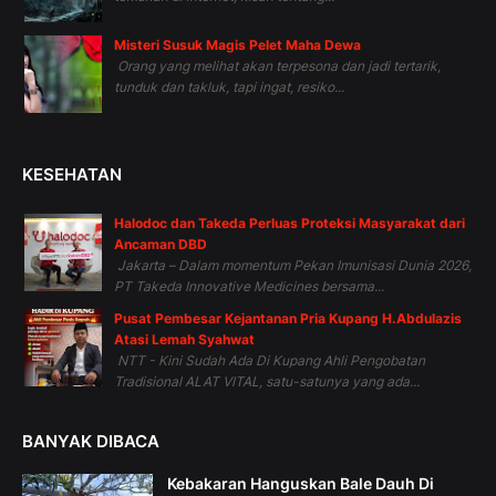
Misteri Susuk Magis Pelet Maha Dewa
Orang yang melihat akan terpesona dan jadi tertarik,
tunduk dan takluk, tapi ingat, resiko...
KESEHATAN
Halodoc dan Takeda Perluas Proteksi Masyarakat dari
Ancaman DBD
Jakarta – Dalam momentum Pekan Imunisasi Dunia 2026,
PT Takeda Innovative Medicines bersama...
Pusat Pembesar Kejantanan Pria Kupang H.Abdulazis
Atasi Lemah Syahwat
NTT - Kini Sudah Ada Di Kupang Ahli Pengobatan
Tradisional ALAT VITAL, satu-satunya yang ada...
BANYAK DIBACA
Kebakaran Hanguskan Bale Dauh Di