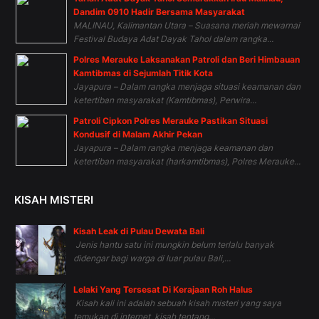
Dandim 0910 Hadir Bersama Masyarakat
MALINAU, Kalimantan Utara – Suasana meriah mewarnai
Festival Budaya Adat Dayak Tahol dalam rangka...
Polres Merauke Laksanakan Patroli dan Beri Himbauan
Kamtibmas di Sejumlah Titik Kota
Jayapura – Dalam rangka menjaga situasi keamanan dan
ketertiban masyarakat (Kamtibmas), Perwira...
Patroli Cipkon Polres Merauke Pastikan Situasi
Kondusif di Malam Akhir Pekan
Jayapura – Dalam rangka menjaga keamanan dan
ketertiban masyarakat (harkamtibmas), Polres Merauke...
KISAH MISTERI
Kisah Leak di Pulau Dewata Bali
Jenis hantu satu ini mungkin belum terlalu banyak
didengar bagi warga di luar pulau Bali,...
Lelaki Yang Tersesat Di Kerajaan Roh Halus
Kisah kali ini adalah sebuah kisah misteri yang saya
temukan di internet, kisah tentang...