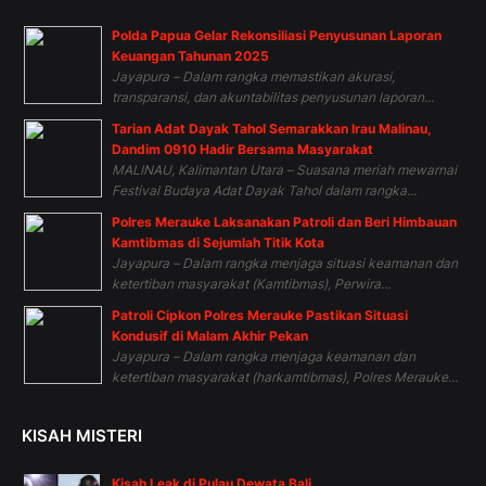
Polda Papua Gelar Rekonsiliasi Penyusunan Laporan
Keuangan Tahunan 2025
Jayapura – Dalam rangka memastikan akurasi,
transparansi, dan akuntabilitas penyusunan laporan...
Tarian Adat Dayak Tahol Semarakkan Irau Malinau,
Dandim 0910 Hadir Bersama Masyarakat
MALINAU, Kalimantan Utara – Suasana meriah mewarnai
Festival Budaya Adat Dayak Tahol dalam rangka...
Polres Merauke Laksanakan Patroli dan Beri Himbauan
Kamtibmas di Sejumlah Titik Kota
Jayapura – Dalam rangka menjaga situasi keamanan dan
ketertiban masyarakat (Kamtibmas), Perwira...
Patroli Cipkon Polres Merauke Pastikan Situasi
Kondusif di Malam Akhir Pekan
Jayapura – Dalam rangka menjaga keamanan dan
ketertiban masyarakat (harkamtibmas), Polres Merauke...
KISAH MISTERI
Kisah Leak di Pulau Dewata Bali