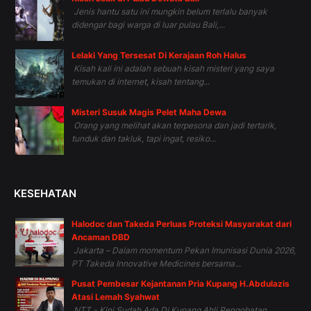
Jenis hantu satu ini mungkin belum terlalu banyak
didengar bagi warga di luar pulau Bali,...
Lelaki Yang Tersesat Di Kerajaan Roh Halus
Kisah kali ini adalah sebuah kisah misteri yang saya
temukan di internet, kisah tentang...
Misteri Susuk Magis Pelet Maha Dewa
Orang yang melihat akan terpesona dan jadi tertarik,
tunduk dan takluk, tapi ingat, resiko...
KESEHATAN
Halodoc dan Takeda Perluas Proteksi Masyarakat dari
Ancaman DBD
Jakarta – Dalam momentum Pekan Imunisasi Dunia 2026,
PT Takeda Innovative Medicines bersama...
Pusat Pembesar Kejantanan Pria Kupang H.Abdulazis
Atasi Lemah Syahwat
NTT - Kini Sudah Ada Di Kupang Ahli Pengobatan