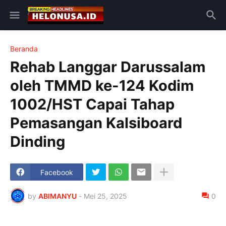
Beranda
Rehab Langgar Darussalam
oleh TMMD ke-124 Kodim
1002/HST Capai Tahap
Pemasangan Kalsiboard
Dinding
Facebook
by
ABIMANYU
-
Mei 25, 2025
0