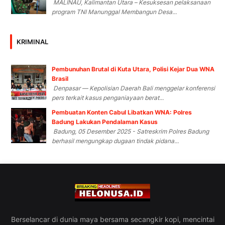
MALINAU, Kalimantan Utara – Kesuksesan pelaksanaan
program TNI Manunggal Membangun Desa...
KRIMINAL
Pembunuhan Brutal di Kuta Utara, Polisi Kejar Dua WNA
Brasil
Denpasar — Kepolisian Daerah Bali menggelar konferensi
pers terkait kasus penganiayaan berat...
Pembuatan Konten Cabul Libatkan WNA: Polres
Badung Lakukan Pendalaman Kasus
Badung, 05 Desember 2025 - Satreskrim Polres Badung
berhasil mengungkap dugaan tindak pidana...
Berselancar di dunia maya bersama secangkir kopi, mencintai