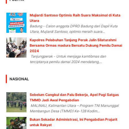
Mujiardi Santoso Optimis Raih Suara Maksimal di Kuta
Utara
Badung - Calon anggota DPRD Badung dari Dapil Kuta
Utara, Mujiardi Santoso, optimis meraih suara...
Kapolres Pelabuhan Tanjung Perak Jalin Silaturahmi
Bersama Ormas madura Bersatu Dukung Pemilu Damai
2024
Tanjungperak - Untuk menjaga kamtibmas dan
terciptanya pemilu damai 2024 mendatang,...
NASIONAL
Sebelum Cangkul dan Palu Bekerja, Apel Pagi Satgas
TMMD Jadi Awal Pengabdian
MALINAU, Kalimantan Utara – Program TNI Manunggal
Membangun Desa (TMMD) Ke-128 Kodim...
Bukan Sekadar Administrasi, Ini Pengabdian Prajurit
untuk Rakyat