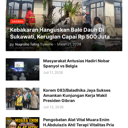
DAERAH
Kebakaran Hanguskan Bale Dauh Di
Sukawati, Kerugian Capai Rp 500 Juta
by
Nugroho Tatag Yuwono
-
Maret 21, 2024
Masyarakat Antusias Hadiri Nobar
Spanyol vs Belgia
Juli 11, 2026
Korem 083/Baladhika Jaya Sukses
Amankan Kunjungan Kerja Wakil
Presiden Gibran
Juli 12, 2026
Pengobatan Alat Vital Muara Enim
H.Abdulazis Ahli Terapi Vitalitas Pria