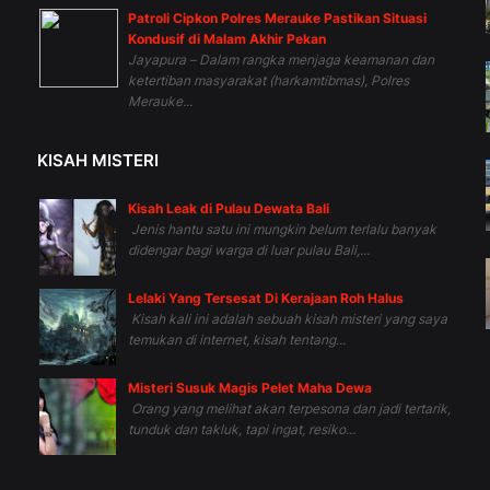
Patroli Cipkon Polres Merauke Pastikan Situasi
Kondusif di Malam Akhir Pekan
Jayapura – Dalam rangka menjaga keamanan dan
ketertiban masyarakat (harkamtibmas), Polres
Merauke...
KISAH MISTERI
Kisah Leak di Pulau Dewata Bali
Jenis hantu satu ini mungkin belum terlalu banyak
didengar bagi warga di luar pulau Bali,...
Lelaki Yang Tersesat Di Kerajaan Roh Halus
Kisah kali ini adalah sebuah kisah misteri yang saya
temukan di internet, kisah tentang...
Misteri Susuk Magis Pelet Maha Dewa
Orang yang melihat akan terpesona dan jadi tertarik,
tunduk dan takluk, tapi ingat, resiko...