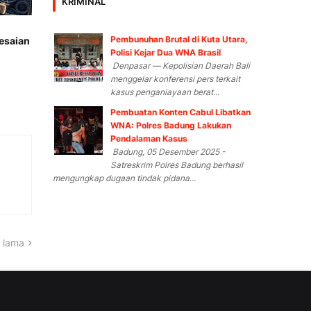
KRIMINAL
Pembunuhan Brutal di Kuta Utara,
lesaian
Polisi Kejar Dua WNA Brasil
Denpasar — Kepolisian Daerah Bali
menggelar konferensi pers terkait
kasus penganiayaan berat...
Pembuatan Konten Cabul Libatkan
WNA: Polres Badung Lakukan
Pendalaman Kasus
Badung, 05 Desember 2025 -
Satreskrim Polres Badung berhasil
mengungkap dugaan tindak pidana...
 lama