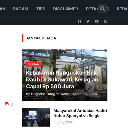
AN
RAGAM
TIPS
DISCLAIMER
PETA SITUS
REDA
BANYAK DIBACA
DAERAH
Kebakaran Hanguskan Bale
Dauh Di Sukawati, Kerugian
Capai Rp 500 Juta
by
Nugroho Tatag Yuwono
-
Maret 21, 2024
0
Masyarakat Antusias Hadiri
Nobar Spanyol vs Belgia
Juli 11, 2026