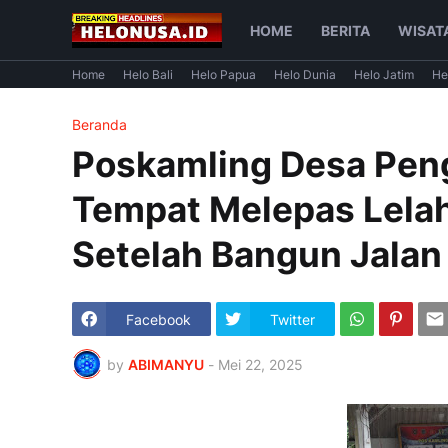
HOME
BERITA
WISAT
Home
Helo Bali
Helo Papua
Helo Dunia
Helo Jatim
He
Beranda
Poskamling Desa Peng
Tempat Melepas Lela
Setelah Bangun Jalan
Facebook
Twitter
by
ABIMANYU
-
Mei 22, 2025