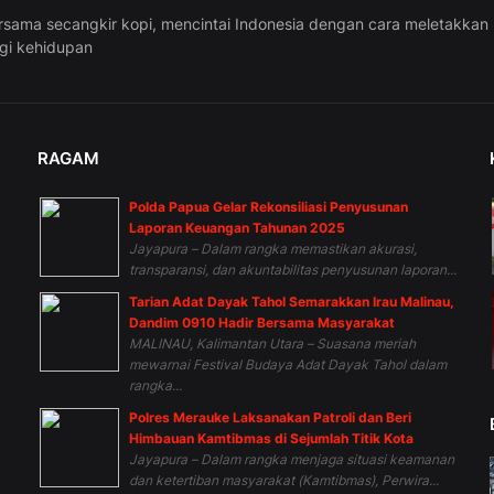
rsama secangkir kopi, mencintai Indonesia dengan cara meletakkan
ggi kehidupan
RAGAM
Polda Papua Gelar Rekonsiliasi Penyusunan
n
Laporan Keuangan Tahunan 2025
Jayapura – Dalam rangka memastikan akurasi,
transparansi, dan akuntabilitas penyusunan laporan...
Tarian Adat Dayak Tahol Semarakkan Irau Malinau,
Dandim 0910 Hadir Bersama Masyarakat
MALINAU, Kalimantan Utara – Suasana meriah
mewarnai Festival Budaya Adat Dayak Tahol dalam
rangka...
Polres Merauke Laksanakan Patroli dan Beri
Himbauan Kamtibmas di Sejumlah Titik Kota
Jayapura – Dalam rangka menjaga situasi keamanan
dan ketertiban masyarakat (Kamtibmas), Perwira...