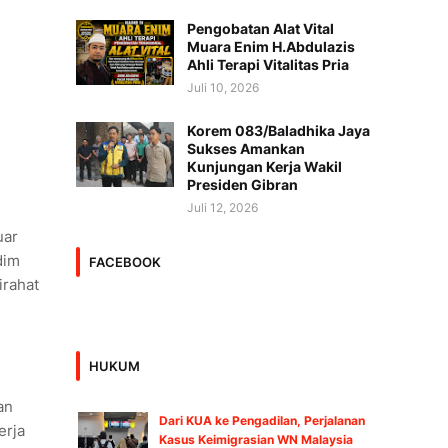
Pengobatan Alat Vital
Muara Enim H.Abdulazis
Ahli Terapi Vitalitas Pria
Juli 10, 2026
Korem 083/Baladhika Jaya
Sukses Amankan
Kunjungan Kerja Wakil
Presiden Gibran
Juli 12, 2026
uar
dim
FACEBOOK
irahat
HUKUM
an
Dari KUA ke Pengadilan, Perjalanan
erja
Kasus Keimigrasian WN Malaysia