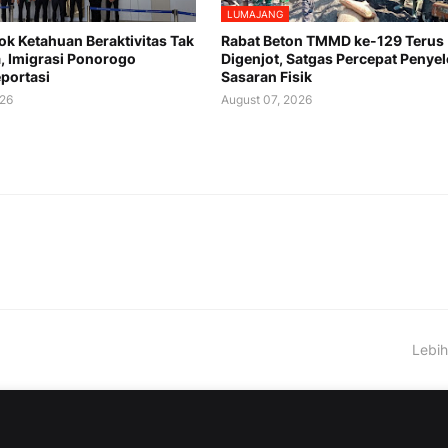
LUMAJANG
k Ketahuan Beraktivitas Tak
Rabat Beton TMMD ke-129 Terus
a, Imigrasi Ponorogo
Digenjot, Satgas Percepat Penye
portasi
Sasaran Fisik
026
August 07, 2026
Lebih