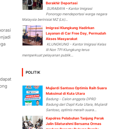
Berakhir Deportasi
SURABAYA – Kantor Imigrasi
Ponorogo mendeportasi warga negara
Malaysia berinisial MZ (Lk)...
Imigrasi Klungkung Hadirkan
borasi
Layanan di Car Free Day, Permudah
njadi
Akses Masyarakat
uga
KLUNGKUNG - Kantor Imigrasi Kelas
III Non TPI Klungkung terus
memperkuat pelayanan publik...
POLITIK
 dapat
yong
Mujiardi Santoso Optimis Raih Suara
Maksimal di Kuta Utara
Badung - Calon anggota DPRD
Badung dari Dapil Kuta Utara, Mujiardi
Santoso, optimis meraih suara...
Kapolres Pelabuhan Tanjung Perak
Jalin Silaturahmi Bersama Ormas