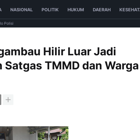
A
NASIONAL
POLITIK
HUKUM
DAERAH
KESEHAT
lo Polisi
ambau Hilir Luar Jadi
h Satgas TMMD dan Warga