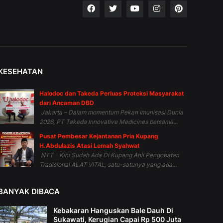
KESEHATAN
Halodoc dan Takeda Perluas Proteksi Masyarakat
dari Ancaman DBD
Jakarta – Dalam momentum Pekan Imunisasi Dunia
2026, PT Takeda Innovative Medicines bersama...
Pusat Pembesar Kejantanan Pria Kupang
H.Abdulazis Atasi Lemah Syahwat
NTT - Kini Sudah Ada Di Kupang Ahli Pengobatan
Tradisional ALAT VITAL, satu-satunya yang ada...
BANYAK DIBACA
Kebakaran Hanguskan Bale Dauh Di
Sukawati, Kerugian Capai Rp 500 Juta