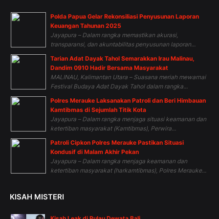
Polda Papua Gelar Rekonsiliasi Penyusunan Laporan
Keuangan Tahunan 2025
Jayapura – Dalam rangka memastikan akurasi,
transparansi, dan akuntabilitas penyusunan laporan...
Tarian Adat Dayak Tahol Semarakkan Irau Malinau,
Dandim 0910 Hadir Bersama Masyarakat
MALINAU, Kalimantan Utara – Suasana meriah mewarnai
Festival Budaya Adat Dayak Tahol dalam rangka...
Polres Merauke Laksanakan Patroli dan Beri Himbauan
Kamtibmas di Sejumlah Titik Kota
Jayapura – Dalam rangka menjaga situasi keamanan dan
ketertiban masyarakat (Kamtibmas), Perwira...
Patroli Cipkon Polres Merauke Pastikan Situasi
Kondusif di Malam Akhir Pekan
Jayapura – Dalam rangka menjaga keamanan dan
ketertiban masyarakat (harkamtibmas), Polres Merauke...
KISAH MISTERI
Kisah Leak di Pulau Dewata Bali