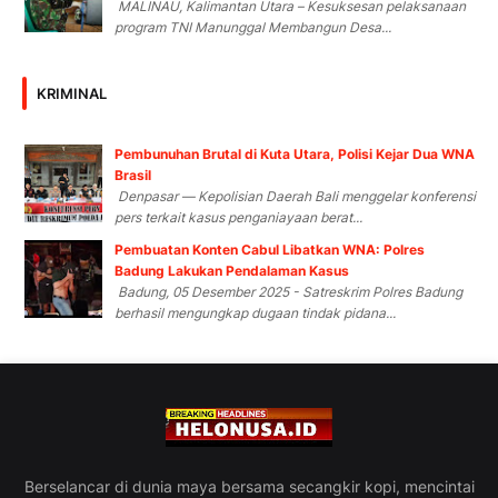
MALINAU, Kalimantan Utara – Kesuksesan pelaksanaan
program TNI Manunggal Membangun Desa...
KRIMINAL
Pembunuhan Brutal di Kuta Utara, Polisi Kejar Dua WNA
Brasil
Denpasar — Kepolisian Daerah Bali menggelar konferensi
pers terkait kasus penganiayaan berat...
Pembuatan Konten Cabul Libatkan WNA: Polres
Badung Lakukan Pendalaman Kasus
Badung, 05 Desember 2025 - Satreskrim Polres Badung
berhasil mengungkap dugaan tindak pidana...
Berselancar di dunia maya bersama secangkir kopi, mencintai