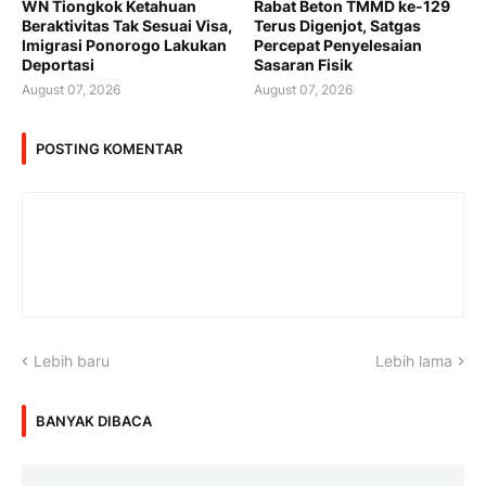
WN Tiongkok Ketahuan
Rabat Beton TMMD ke-129
Beraktivitas Tak Sesuai Visa,
Terus Digenjot, Satgas
Imigrasi Ponorogo Lakukan
Percepat Penyelesaian
Deportasi
Sasaran Fisik
August 07, 2026
August 07, 2026
POSTING KOMENTAR
Lebih baru
Lebih lama
BANYAK DIBACA