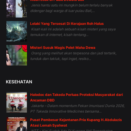
Jenis hantu satu ini mungkin belum terlalu banyak
didengar bagi warga di luar pulau Bali,...
Lelaki Yang Tersesat Di Kerajaan Roh Halus
Kisah kali ini adalah sebuah kisah misteri yang saya
temukan di internet, kisah tentang...
Misteri Susuk Magis Pelet Maha Dewa
Orang yang melihat akan terpesona dan jadi tertarik,
tunduk dan takluk, tapi ingat, resiko...
KESEHATAN
Halodoc dan Takeda Perluas Proteksi Masyarakat dari
Ancaman DBD
Jakarta – Dalam momentum Pekan Imunisasi Dunia 2026,
PT Takeda Innovative Medicines bersama...
Pusat Pembesar Kejantanan Pria Kupang H.Abdulazis
Atasi Lemah Syahwat
NTT - Kini Sudah Ada Di Kupang Ahli Pengobatan