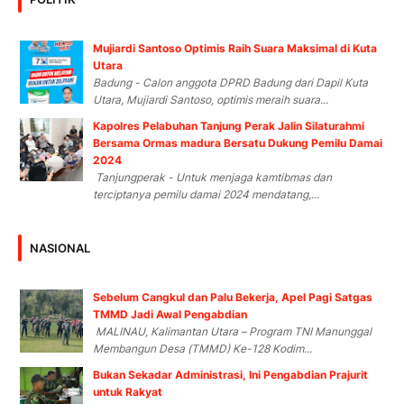
Mujiardi Santoso Optimis Raih Suara Maksimal di Kuta
Utara
Badung - Calon anggota DPRD Badung dari Dapil Kuta
Utara, Mujiardi Santoso, optimis meraih suara...
Kapolres Pelabuhan Tanjung Perak Jalin Silaturahmi
Bersama Ormas madura Bersatu Dukung Pemilu Damai
2024
Tanjungperak - Untuk menjaga kamtibmas dan
terciptanya pemilu damai 2024 mendatang,...
NASIONAL
Sebelum Cangkul dan Palu Bekerja, Apel Pagi Satgas
TMMD Jadi Awal Pengabdian
MALINAU, Kalimantan Utara – Program TNI Manunggal
Membangun Desa (TMMD) Ke-128 Kodim...
Bukan Sekadar Administrasi, Ini Pengabdian Prajurit
untuk Rakyat