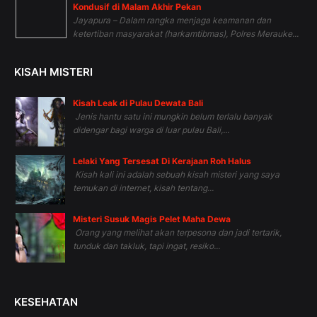
Kondusif di Malam Akhir Pekan
Jayapura – Dalam rangka menjaga keamanan dan
ketertiban masyarakat (harkamtibmas), Polres Merauke...
KISAH MISTERI
Kisah Leak di Pulau Dewata Bali
Jenis hantu satu ini mungkin belum terlalu banyak
didengar bagi warga di luar pulau Bali,...
Lelaki Yang Tersesat Di Kerajaan Roh Halus
Kisah kali ini adalah sebuah kisah misteri yang saya
temukan di internet, kisah tentang...
Misteri Susuk Magis Pelet Maha Dewa
Orang yang melihat akan terpesona dan jadi tertarik,
tunduk dan takluk, tapi ingat, resiko...
KESEHATAN