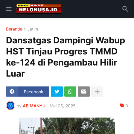
Beranda
Jatim
Dansatgas Dampingi Wabup
HST Tinjau Progres TMMD
ke-124 di Pengambau Hilir
Luar
Facebook
by
ABIMANYU
-
Mei 06, 2025
0