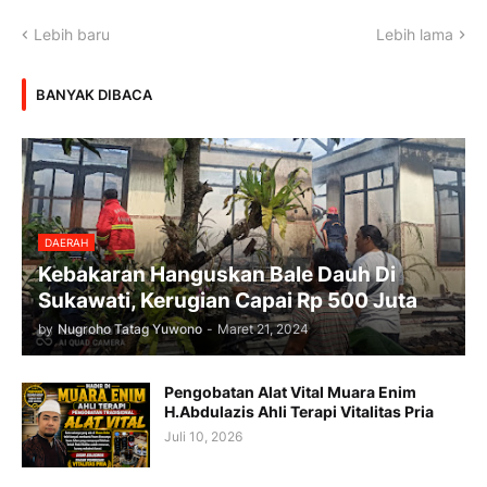
Lebih baru
Lebih lama
BANYAK DIBACA
DAERAH
Kebakaran Hanguskan Bale Dauh Di
Sukawati, Kerugian Capai Rp 500 Juta
by
Nugroho Tatag Yuwono
-
Maret 21, 2024
Pengobatan Alat Vital Muara Enim
H.Abdulazis Ahli Terapi Vitalitas Pria
Juli 10, 2026