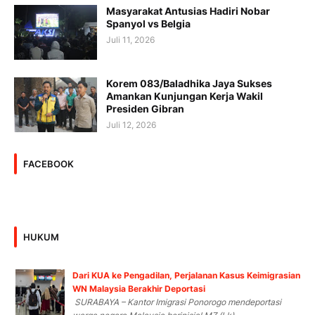
Masyarakat Antusias Hadiri Nobar
Spanyol vs Belgia
Juli 11, 2026
Korem 083/Baladhika Jaya Sukses
Amankan Kunjungan Kerja Wakil
Presiden Gibran
Juli 12, 2026
FACEBOOK
HUKUM
Dari KUA ke Pengadilan, Perjalanan Kasus Keimigrasian
WN Malaysia Berakhir Deportasi
SURABAYA – Kantor Imigrasi Ponorogo mendeportasi