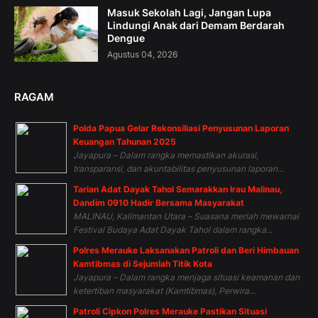
Masuk Sekolah Lagi, Jangan Lupa
Lindungi Anak dari Demam Berdarah
Dengue
Agustus 04, 2026
RAGAM
Polda Papua Gelar Rekonsiliasi Penyusunan Laporan
Keuangan Tahunan 2025
Jayapura – Dalam rangka memastikan akurasi,
transparansi, dan akuntabilitas penyusunan laporan...
Tarian Adat Dayak Tahol Semarakkan Irau Malinau,
Dandim 0910 Hadir Bersama Masyarakat
MALINAU, Kalimantan Utara – Suasana meriah mewarnai
Festival Budaya Adat Dayak Tahol dalam rangka...
Polres Merauke Laksanakan Patroli dan Beri Himbauan
Kamtibmas di Sejumlah Titik Kota
Jayapura – Dalam rangka menjaga situasi keamanan dan
ketertiban masyarakat (Kamtibmas), Perwira...
Patroli Cipkon Polres Merauke Pastikan Situasi