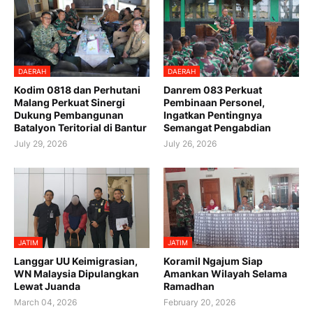
DAERAH
DAERAH
Kodim 0818 dan Perhutani
Danrem 083 Perkuat
Malang Perkuat Sinergi
Pembinaan Personel,
Dukung Pembangunan
Ingatkan Pentingnya
Batalyon Teritorial di Bantur
Semangat Pengabdian
July 29, 2026
July 26, 2026
JATIM
JATIM
Langgar UU Keimigrasian,
Koramil Ngajum Siap
WN Malaysia Dipulangkan
Amankan Wilayah Selama
Lewat Juanda
Ramadhan
March 04, 2026
February 20, 2026