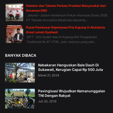
Halodoc dan Takeda Perluas Proteksi Masyarakat dari
Ancaman DBD
Jakarta – Dalam momentum Pekan Imunisasi Dunia 2026,
PT Takeda Innovative Medicines bersama...
Pusat Pembesar Kejantanan Pria Kupang H.Abdulazis
Atasi Lemah Syahwat
NTT - Kini Sudah Ada Di Kupang Ahli Pengobatan
Tradisional ALAT VITAL, satu-satunya yang ada...
BANYAK DIBACA
Kebakaran Hanguskan Bale Dauh Di
Sukawati, Kerugian Capai Rp 500 Juta
Maret 21, 2024
Pavingisasi Wujudkan Kemanunggalan
TNI Dengan Rakyat
Juli 20, 2019