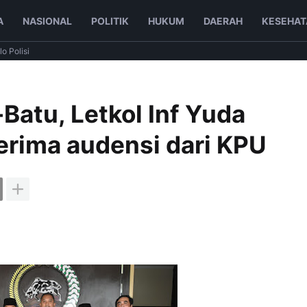
A
NASIONAL
POLITIK
HUKUM
DAERAH
KESEHAT
lo Polisi
atu, Letkol Inf Yuda
rima audensi dari KPU