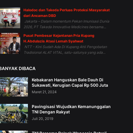
Halodoc dan Takeda Perluas Proteksi Masyarakat
dari Ancaman DBD
Jakarta – Dalam momentum Pekan Imunisasi Dunia
2026, PT Takeda Innovative Medicines bersama...
Pusat Pembesar Kejantanan Pria Kupang
H.Abdulazis Atasi Lemah Syahwat
NTT - Kini Sudah Ada Di Kupang Ahli Pengobatan
Tradisional ALAT VITAL, satu-satunya yang ada...
BANYAK DIBACA
Kebakaran Hanguskan Bale Dauh Di
Sukawati, Kerugian Capai Rp 500 Juta
Maret 21, 2024
Pavingisasi Wujudkan Kemanunggalan
TNI Dengan Rakyat
Juli 20, 2019