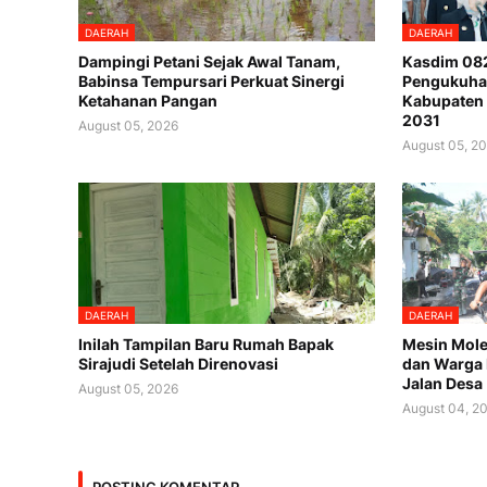
DAERAH
DAERAH
Dampingi Petani Sejak Awal Tanam,
Kasdim 082
Babinsa Tempursari Perkuat Sinergi
Pengukuha
Ketahanan Pangan
Kabupaten
2031
August 05, 2026
August 05, 2
DAERAH
DAERAH
Inilah Tampilan Baru Rumah Bapak
Mesin Mole
Sirajudi Setelah Direnovasi
dan Warga
Jalan Desa
August 05, 2026
August 04, 2
POSTING KOMENTAR