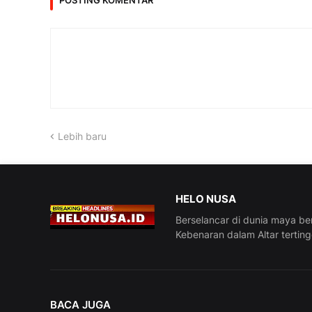
Lebih baru
HELO NUSA
Berselancar di dunia maya be
Kebenaran dalam Altar tertin
BACA JUGA