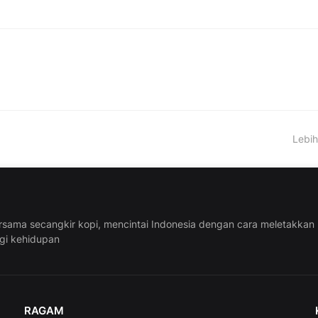
Lebih
rsama secangkir kopi, mencintai Indonesia dengan cara meletakkan
ggi kehidupan
RAGAM