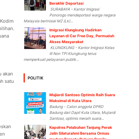
Berakhir Deportasi
SURABAYA – Kantor Imigrasi
Ponorogo mendeportasi warga negara
 Kodim
Malaysia berinisial MZ (Lk)...
ilihan.
Imigrasi Klungkung Hadirkan
sana
Layanan di Car Free Day, Permudah
Akses Masyarakat
KLUNGKUNG - Kantor Imigrasi Kelas
III Non TPI Klungkung terus
memperkuat pelayanan publik...
u akan
POLITIK
h satu
Mujiardi Santoso Optimis Raih Suara
Maksimal di Kuta Utara
Badung - Calon anggota DPRD
Badung dari Dapil Kuta Utara, Mujiardi
Santoso, optimis meraih suara...
eskan
Kapolres Pelabuhan Tanjung Perak
Jalin Silaturahmi Bersama Ormas
ten