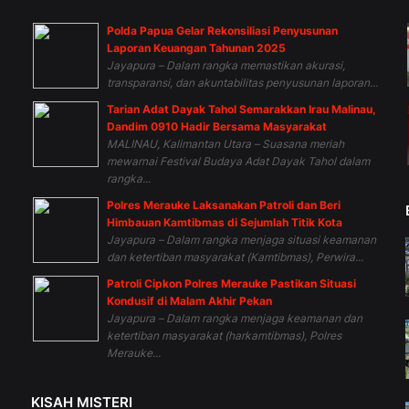
Polda Papua Gelar Rekonsiliasi Penyusunan
n
Laporan Keuangan Tahunan 2025
Jayapura – Dalam rangka memastikan akurasi,
transparansi, dan akuntabilitas penyusunan laporan...
Tarian Adat Dayak Tahol Semarakkan Irau Malinau,
Dandim 0910 Hadir Bersama Masyarakat
MALINAU, Kalimantan Utara – Suasana meriah
mewarnai Festival Budaya Adat Dayak Tahol dalam
rangka...
Polres Merauke Laksanakan Patroli dan Beri
Himbauan Kamtibmas di Sejumlah Titik Kota
Jayapura – Dalam rangka menjaga situasi keamanan
dan ketertiban masyarakat (Kamtibmas), Perwira...
Patroli Cipkon Polres Merauke Pastikan Situasi
Kondusif di Malam Akhir Pekan
Jayapura – Dalam rangka menjaga keamanan dan
ketertiban masyarakat (harkamtibmas), Polres
Merauke...
KISAH MISTERI