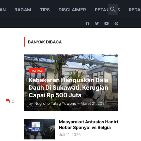
AN
RAGAM
TIPS
DISCLAIMER
PETA SITUS
REDA
BANYAK DIBACA
DAERAH
Kebakaran Hanguskan Bale
Dauh Di Sukawati, Kerugian
Capai Rp 500 Juta
0
by
Nugroho Tatag Yuwono
-
Maret 21, 2024
Masyarakat Antusias Hadiri
Nobar Spanyol vs Belgia
Juli 11, 2026