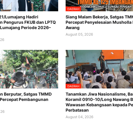
DAERAH
1/Lumajang Hadiri
Siang Malam Bekerja, Satgas T
n Pengurus FKUB dan LPTQ
Percepat Penyelesaian Musholla
 Lumajang Periode 2026–
Awang
August 05, 2026
026
DAERAH
n Berputar, Satgas TMMD
Tanamkan Jiwa Nasionalisme, Ba
 Percepat Pembangunan
Koramil 0910-10/Long Nawang B
Wawasan Kebangsaan kepada Pel
Perbatasan
026
August 04, 2026