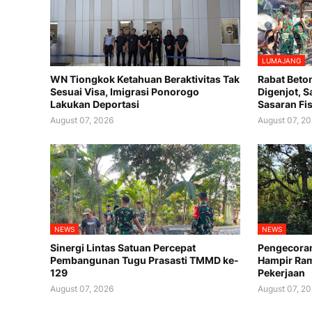
LUMAJANG
WN Tiongkok Ketahuan Beraktivitas Tak
Rabat Beto
Sesuai Visa, Imigrasi Ponorogo
Digenjot, 
Lakukan Deportasi
Sasaran Fis
August 07, 2026
August 07, 2
NEWS
NEWS
Sinergi Lintas Satuan Percepat
Pengecora
Pembangunan Tugu Prasasti TMMD ke-
Hampir Ram
129
Pekerjaan
August 07, 2026
August 07, 2