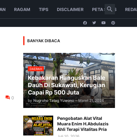
AN
RAGAM
TIPS
DISCLAIMER
PETA SITUS
REDA
BANYAK DIBACA
DAERAH
Kebakaran Hanguskan Bale
Dauh Di Sukawati, Kerugian
Capai Rp 500 Juta
0
by
Nugroho Tatag Yuwono
-
Maret 21, 2024
Pengobatan Alat Vital
Muara Enim H.Abdulazis
Ahli Terapi Vitalitas Pria
Juli 10, 2026