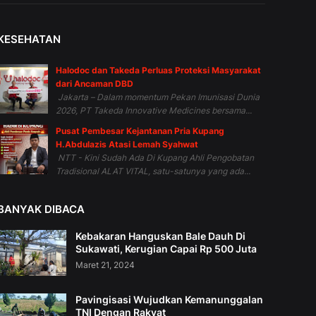
KESEHATAN
Halodoc dan Takeda Perluas Proteksi Masyarakat
dari Ancaman DBD
Jakarta – Dalam momentum Pekan Imunisasi Dunia
2026, PT Takeda Innovative Medicines bersama...
Pusat Pembesar Kejantanan Pria Kupang
H.Abdulazis Atasi Lemah Syahwat
NTT - Kini Sudah Ada Di Kupang Ahli Pengobatan
Tradisional ALAT VITAL, satu-satunya yang ada...
BANYAK DIBACA
Kebakaran Hanguskan Bale Dauh Di
Sukawati, Kerugian Capai Rp 500 Juta
Maret 21, 2024
Pavingisasi Wujudkan Kemanunggalan
TNI Dengan Rakyat