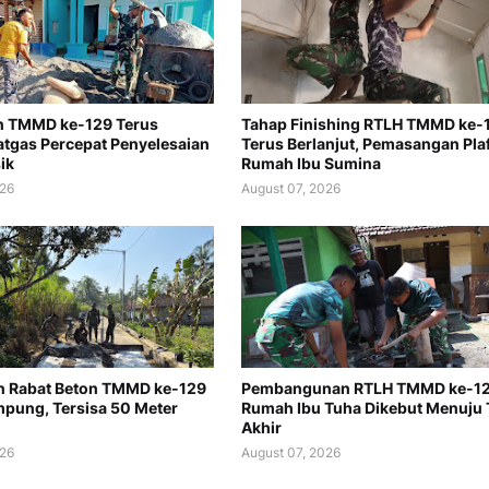
n TMMD ke-129 Terus
Tahap Finishing RTLH TMMD ke-
Satgas Percepat Penyelesaian
Terus Berlanjut, Pemasangan Pla
ik
Rumah Ibu Sumina
026
August 07, 2026
n Rabat Beton TMMD ke-129
Pembangunan RTLH TMMD ke-1
pung, Tersisa 50 Meter
Rumah Ibu Tuha Dikebut Menuju
Akhir
026
August 07, 2026