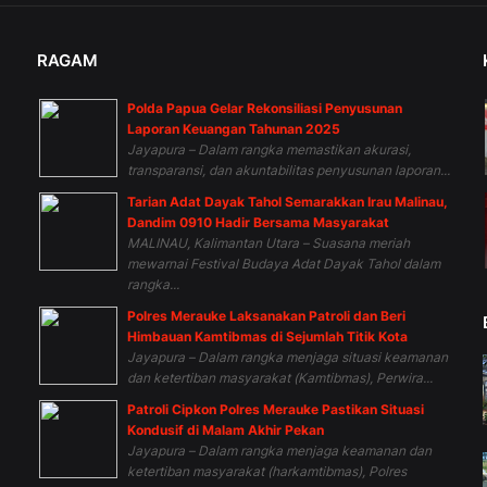
RAGAM
Polda Papua Gelar Rekonsiliasi Penyusunan
n
Laporan Keuangan Tahunan 2025
Jayapura – Dalam rangka memastikan akurasi,
transparansi, dan akuntabilitas penyusunan laporan...
Tarian Adat Dayak Tahol Semarakkan Irau Malinau,
Dandim 0910 Hadir Bersama Masyarakat
MALINAU, Kalimantan Utara – Suasana meriah
mewarnai Festival Budaya Adat Dayak Tahol dalam
rangka...
Polres Merauke Laksanakan Patroli dan Beri
Himbauan Kamtibmas di Sejumlah Titik Kota
Jayapura – Dalam rangka menjaga situasi keamanan
dan ketertiban masyarakat (Kamtibmas), Perwira...
Patroli Cipkon Polres Merauke Pastikan Situasi
Kondusif di Malam Akhir Pekan
Jayapura – Dalam rangka menjaga keamanan dan
ketertiban masyarakat (harkamtibmas), Polres