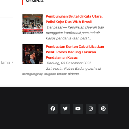
KRIMINAL
Pembunuhan Brutal di Kuta Utara,
Polisi Kejar Dua WNA Brasil
Denpasar — Kepolisian Daerah Bali
menggelar konferensi pers terkait
kasus penganiayaan berat...
Pembuatan Konten Cabul Libatkan
WNA: Polres Badung Lakukan
Pendalaman Kasus
 lama
Badung, 05 Desember 2025 -
Satreskrim Polres Badung berhasil
mengungkap dugaan tindak pidana...