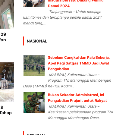
madura Bersatu Dukung Pemilu
Damai 2024
Tanjungperak - Untuk menjaga
kamtibmas dan terciptanya pemilu damai 2024
mendatang,...
129
fon
NASIONAL
Sebelum Cangkul dan Palu Bekerja,
Apel Pagi Satgas TMMD Jadi Awal
Pengabdian
MALINAU, Kalimantan Utara –
Program TNI Manunggal Membangun
Desa (TMMD) Ke-128 Kodim...
Bukan Sekadar Administrasi, Ini
Pengabdian Prajurit untuk Rakyat
MALINAU, Kalimantan Utara –
29
Kesuksesan pelaksanaan program TNI
 Tahap
Manunggal Membangun Desa...