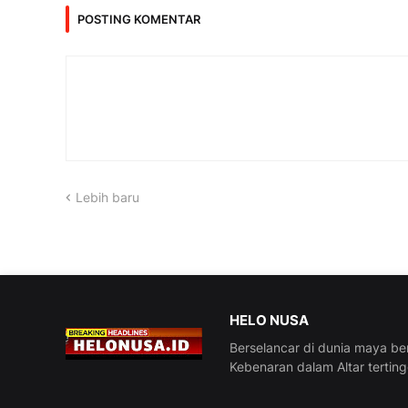
POSTING KOMENTAR
Lebih baru
HELO NUSA
Berselancar di dunia maya be
Kebenaran dalam Altar tertin