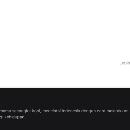
Lebih
rsama secangkir kopi, mencintai Indonesia dengan cara meletakkan
ggi kehidupan