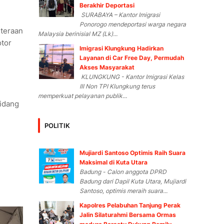
Berakhir Deportasi
SURABAYA – Kantor Imigrasi
Ponorogo mendeportasi warga negara
teraan
Malaysia berinisial MZ (Lk)...
otor
Imigrasi Klungkung Hadirkan
Layanan di Car Free Day, Permudah
Akses Masyarakat
KLUNGKUNG - Kantor Imigrasi Kelas
III Non TPI Klungkung terus
memperkuat pelayanan publik...
bidang
POLITIK
Mujiardi Santoso Optimis Raih Suara
Maksimal di Kuta Utara
Badung - Calon anggota DPRD
Badung dari Dapil Kuta Utara, Mujiardi
Santoso, optimis meraih suara...
Kapolres Pelabuhan Tanjung Perak
Jalin Silaturahmi Bersama Ormas