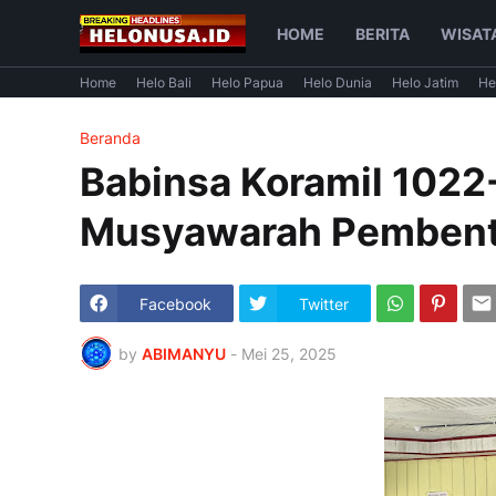
HOME
BERITA
WISAT
Home
Helo Bali
Helo Papua
Helo Dunia
Helo Jatim
He
Beranda
Babinsa Koramil 1022
Musyawarah Pembent
Facebook
Twitter
by
ABIMANYU
-
Mei 25, 2025