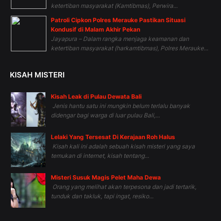
ketertiban masyarakat (Kamtibmas), Perwira...
Patroli Cipkon Polres Merauke Pastikan Situasi
Kondusif di Malam Akhir Pekan
Jayapura – Dalam rangka menjaga keamanan dan
ketertiban masyarakat (harkamtibmas), Polres Merauke...
KISAH MISTERI
Kisah Leak di Pulau Dewata Bali
Jenis hantu satu ini mungkin belum terlalu banyak
didengar bagi warga di luar pulau Bali,...
Lelaki Yang Tersesat Di Kerajaan Roh Halus
Kisah kali ini adalah sebuah kisah misteri yang saya
temukan di internet, kisah tentang...
Misteri Susuk Magis Pelet Maha Dewa
Orang yang melihat akan terpesona dan jadi tertarik,
tunduk dan takluk, tapi ingat, resiko...