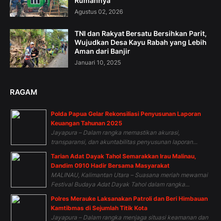
Rumahnya
Agustus 02, 2026
TNI dan Rakyat Bersatu Bersihkan Parit,
Wujudkan Desa Kayu Rabah yang Lebih
Aman dari Banjir
Januari 10, 2025
RAGAM
Polda Papua Gelar Rekonsiliasi Penyusunan Laporan
Keuangan Tahunan 2025
Jayapura – Dalam rangka memastikan akurasi,
transparansi, dan akuntabilitas penyusunan laporan...
Tarian Adat Dayak Tahol Semarakkan Irau Malinau,
Dandim 0910 Hadir Bersama Masyarakat
MALINAU, Kalimantan Utara – Suasana meriah mewarnai
Festival Budaya Adat Dayak Tahol dalam rangka...
Polres Merauke Laksanakan Patroli dan Beri Himbauan
Kamtibmas di Sejumlah Titik Kota
Jayapura – Dalam rangka menjaga situasi keamanan dan