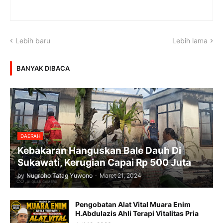
Lebih baru
Lebih lama
BANYAK DIBACA
DAERAH
Kebakaran Hanguskan Bale Dauh Di
Sukawati, Kerugian Capai Rp 500 Juta
by
Nugroho Tatag Yuwono
-
Maret 21, 2024
Pengobatan Alat Vital Muara Enim
H.Abdulazis Ahli Terapi Vitalitas Pria