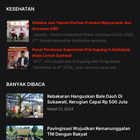
KESEHATAN
Halodoc dan Takeda Perluas Proteksi Masyarakat dari
Ancaman DBD
Jakarta – Dalam momentum Pekan Imunisasi Dunia 2026,
PT Takeda Innovative Medicines bersama...
Pusat Pembesar Kejantanan Pria Kupang H.Abdulazis
Atasi Lemah Syahwat
NTT - Kini Sudah Ada Di Kupang Ahli Pengobatan
Tradisional ALAT VITAL, satu-satunya yang ada...
BANYAK DIBACA
Kebakaran Hanguskan Bale Dauh Di
Sukawati, Kerugian Capai Rp 500 Juta
Maret 21, 2024
Pavingisasi Wujudkan Kemanunggalan
TNI Dengan Rakyat