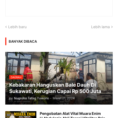
Lebih baru
Lebih lama
BANYAK DIBACA
DAERAH
Kebakaran Hanguskan Bale Dauh Di
Sukawati, Kerugian Capai Rp 500 Juta
by
Nugroho Tatag Yuwono
-
Maret 21, 2024
Pengobatan Alat Vital Muara Enim