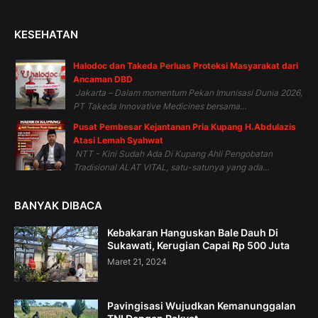
KESEHATAN
Halodoc dan Takeda Perluas Proteksi Masyarakat dari
Ancaman DBD
Jakarta – Dalam momentum Pekan Imunisasi Dunia 2026,
PT Takeda Innovative Medicines bersama...
Pusat Pembesar Kejantanan Pria Kupang H.Abdulazis
Atasi Lemah Syahwat
NTT - Kini Sudah Ada Di Kupang Ahli Pengobatan
Tradisional ALAT VITAL, satu-satunya yang ada...
BANYAK DIBACA
Kebakaran Hanguskan Bale Dauh Di
Sukawati, Kerugian Capai Rp 500 Juta
Maret 21, 2024
Pavingisasi Wujudkan Kemanunggalan