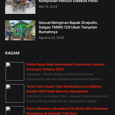
Komplotan Pencuri Dibekuk Polisi
Mei 16, 2024
Sesuai Keinginan Bapak Sirajudin,
Satgas TMMD 129 Ubah Tampilan
Rumahnya
Agustus 02, 2026
RAGAM
Polda Papua Gelar Rekonsiliasi Penyusunan Laporan
Keuangan Tahunan 2025
Jayapura – Dalam rangka memastikan akurasi,
transparansi, dan akuntabilitas penyusunan laporan...
Tarian Adat Dayak Tahol Semarakkan Irau Malinau,
Dandim 0910 Hadir Bersama Masyarakat
MALINAU, Kalimantan Utara – Suasana meriah mewarnai
Festival Budaya Adat Dayak Tahol dalam rangka...
Polres Merauke Laksanakan Patroli dan Beri Himbauan
Kamtibmas di Sejumlah Titik Kota