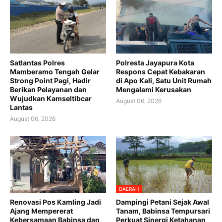
Satlantas Polres
Polresta Jayapura Kota
Mamberamo Tengah Gelar
Respons Cepat Kebakaran
Strong Point Pagi, Hadir
di Apo Kali, Satu Unit Rumah
Berikan Pelayanan dan
Mengalami Kerusakan
Wujudkan Kamseltibcar
August 06, 2026
Lantas
August 06, 2026
DAERAH
Renovasi Pos Kamling Jadi
Dampingi Petani Sejak Awal
Ajang Mempererat
Tanam, Babinsa Tempursari
Kebersamaan Babinsa dan
Perkuat Sinergi Ketahanan