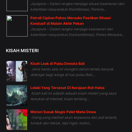
Jayapura – Dalam rangka menjaga situasi keamanan dan
ketertiban masyarakat (Kamtibmas), Perwira...
Patroli Cipkon Polres Merauke Pastikan Situasi
Kondusif di Malam Akhir Pekan
Jayapura – Dalam rangka menjaga keamanan dan
ketertiban masyarakat (harkamtibmas), Polres Merauke...
KISAH MISTERI
Kisah Leak di Pulau Dewata Bali
Jenis hantu satu ini mungkin belum terlalu banyak
didengar bagi warga di luar pulau Bali,...
Lelaki Yang Tersesat Di Kerajaan Roh Halus
Kisah kali ini adalah sebuah kisah misteri yang saya
temukan di internet, kisah tentang...
Misteri Susuk Magis Pelet Maha Dewa
Orang yang melihat akan terpesona dan jadi tertarik,
tunduk dan takluk, tapi ingat, resiko...