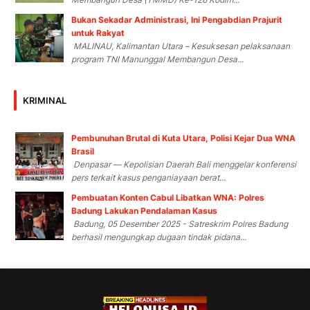
Bukan Sekadar Administrasi, Ini Pengabdian Prajurit
untuk Rakyat
MALINAU, Kalimantan Utara – Kesuksesan pelaksanaan
program TNI Manunggal Membangun Desa...
KRIMINAL
Pembunuhan Brutal di Kuta Utara, Polisi Kejar Dua WNA
Brasil
Denpasar — Kepolisian Daerah Bali menggelar konferensi
pers terkait kasus penganiayaan berat...
Pembuatan Konten Cabul Libatkan WNA: Polres
Badung Lakukan Pendalaman Kasus
Badung, 05 Desember 2025 - Satreskrim Polres Badung
berhasil mengungkap dugaan tindak pidana...