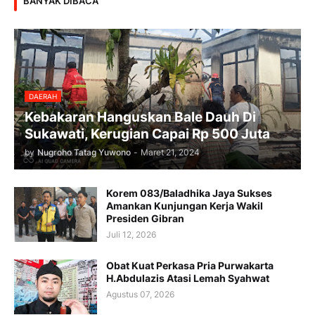
BANYAK DIBACA
DAERAH
Kebakaran Hanguskan Bale Dauh Di
Sukawati, Kerugian Capai Rp 500 Juta
by
Nugroho Tatag Yuwono
-
Maret 21, 2024
Korem 083/Baladhika Jaya Sukses
Amankan Kunjungan Kerja Wakil
Presiden Gibran
Juli 12, 2026
Obat Kuat Perkasa Pria Purwakarta
H.Abdulazis Atasi Lemah Syahwat
Agustus 07, 2026