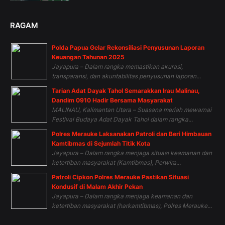
RAGAM
Polda Papua Gelar Rekonsiliasi Penyusunan Laporan
Keuangan Tahunan 2025
Jayapura – Dalam rangka memastikan akurasi,
transparansi, dan akuntabilitas penyusunan laporan...
Tarian Adat Dayak Tahol Semarakkan Irau Malinau,
Dandim 0910 Hadir Bersama Masyarakat
MALINAU, Kalimantan Utara – Suasana meriah mewarnai
Festival Budaya Adat Dayak Tahol dalam rangka...
Polres Merauke Laksanakan Patroli dan Beri Himbauan
Kamtibmas di Sejumlah Titik Kota
Jayapura – Dalam rangka menjaga situasi keamanan dan
ketertiban masyarakat (Kamtibmas), Perwira...
Patroli Cipkon Polres Merauke Pastikan Situasi
Kondusif di Malam Akhir Pekan
Jayapura – Dalam rangka menjaga keamanan dan
ketertiban masyarakat (harkamtibmas), Polres Merauke...