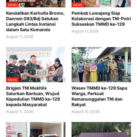
NEWS
NEWS
Kendalikan Karhutla Bromo,
Pemkab Lumajang Siap
Danrem 083/Bdj Satukan
Kolaborasi dengan TNI-Polri
Langkah Lintas Instansi
Sukseskan TMMD ke-129
dalam Satu Komando
August 11, 2026
August 11, 2026
NEWS
Brigjen TNI Mukhlis
Wasev TMMD ke-129 Sapa
Salurkan Bantuan, Wujud
Warga, Perkuat
Kepedulian TMMD ke-129
Kemanunggalan TNI dan
kepada Masyarakat
Rakyat
August 11, 2026
August 10, 2026