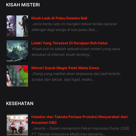
KISAH MISTERI
Kisah Leak di Pulau Dewata Bali
Jenis hantu satu ini mungkin belum terlalu banyak
didengar bagi warga di luar pulau Bali,...
Lelaki Yang Tersesat Di Kerajaan Roh Halus
Kisah kali ini adalah sebuah kisah misteri yang saya
temukan di internet, kisah tentang...
Misteri Susuk Magis Pelet Maha Dewa
Orang yang melihat akan terpesona dan jadi tertarik,
tunduk dan takluk, tapi ingat, resiko...
KESEHATAN
Halodoc dan Takeda Perluas Proteksi Masyarakat dari
Ancaman DBD
Jakarta – Dalam momentum Pekan Imunisasi Dunia 2026,
PT Takeda Innovative Medicines bersama...