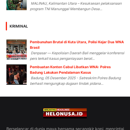
MALINAU, Kalimantan Utara – Kesuksesan pelaksanaan
program TNI Manunggal Membangun Desa...
KRIMINAL
Pembunuhan Brutal di Kuta Utara, Polisi Kejar Dua WNA
Brasil
Denpasar — Kepolisian Daerah Bali menggelar konferensi
pers terkait kasus penganiayaan berat...
Pembuatan Konten Cabul Libatkan WNA: Polres
Badung Lakukan Pendalaman Kasus
Badung, 05 Desember 2025 - Satreskrim Polres Badung
berhasil mengungkap dugaan tindak pidana...
Berselancar di dunia maya bersama secangkir kopi, mencintai