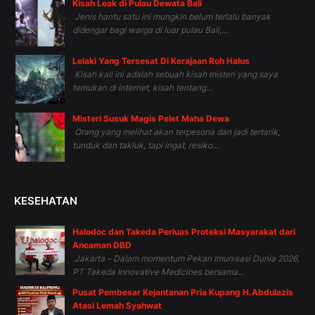
Kisah Leak di Pulau Dewata Bali
Jenis hantu satu ini mungkin belum terlalu banyak
didengar bagi warga di luar pulau Bali,...
Lelaki Yang Tersesat Di Kerajaan Roh Halus
Kisah kali ini adalah sebuah kisah misteri yang saya
temukan di internet, kisah tentang...
Misteri Susuk Magis Pelet Maha Dewa
Orang yang melihat akan terpesona dan jadi tertarik,
tunduk dan takluk, tapi ingat, resiko...
KESEHATAN
Halodoc dan Takeda Perluas Proteksi Masyarakat dari
Ancaman DBD
Jakarta – Dalam momentum Pekan Imunisasi Dunia 2026,
PT Takeda Innovative Medicines bersama...
Pusat Pembesar Kejantanan Pria Kupang H.Abdulazis
Atasi Lemah Syahwat