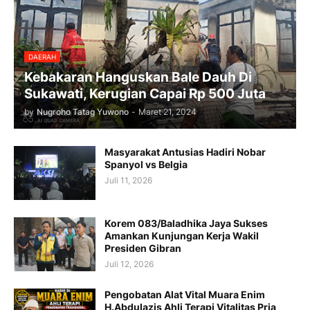
DAERAH
Kebakaran Hanguskan Bale Dauh Di
Sukawati, Kerugian Capai Rp 500 Juta
by
Nugroho Tatag Yuwono
-
Maret 21, 2024
Masyarakat Antusias Hadiri Nobar
Spanyol vs Belgia
Juli 11, 2026
Korem 083/Baladhika Jaya Sukses
Amankan Kunjungan Kerja Wakil
Presiden Gibran
Juli 12, 2026
Pengobatan Alat Vital Muara Enim
H.Abdulazis Ahli Terapi Vitalitas Pria