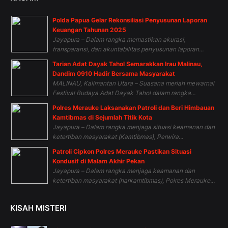
Polda Papua Gelar Rekonsiliasi Penyusunan Laporan
Keuangan Tahunan 2025
Jayapura – Dalam rangka memastikan akurasi,
transparansi, dan akuntabilitas penyusunan laporan...
Tarian Adat Dayak Tahol Semarakkan Irau Malinau,
Dandim 0910 Hadir Bersama Masyarakat
MALINAU, Kalimantan Utara – Suasana meriah mewarnai
Festival Budaya Adat Dayak Tahol dalam rangka...
Polres Merauke Laksanakan Patroli dan Beri Himbauan
Kamtibmas di Sejumlah Titik Kota
Jayapura – Dalam rangka menjaga situasi keamanan dan
ketertiban masyarakat (Kamtibmas), Perwira...
Patroli Cipkon Polres Merauke Pastikan Situasi
Kondusif di Malam Akhir Pekan
Jayapura – Dalam rangka menjaga keamanan dan
ketertiban masyarakat (harkamtibmas), Polres Merauke...
KISAH MISTERI