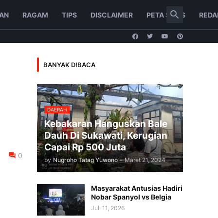
AN
RAGAM
TIPS
DISCLAIMER
PETA SITUS
REDA
BANYAK DIBACA
DAERAH
Kebakaran Hanguskan Bale
Dauh Di Sukawati, Kerugian
Capai Rp 500 Juta
0
by
Nugroho Tatag Yuwono
-
Maret 21, 2024
Masyarakat Antusias Hadiri
Nobar Spanyol vs Belgia
Juli 11, 2026