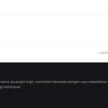
Lebih
rsama secangkir kopi, mencintai Indonesia dengan cara meletakkan
ggi kehidupan