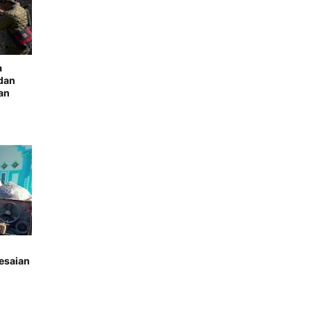
a
dan
an
lesaian