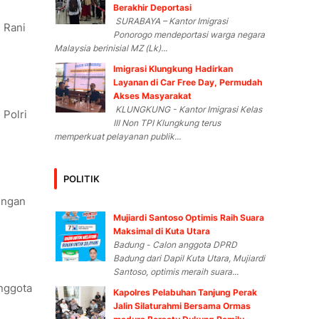
Berakhir Deportasi
SURABAYA – Kantor Imigrasi
u Rani
Ponorogo mendeportasi warga negara
Malaysia berinisial MZ (Lk)...
Imigrasi Klungkung Hadirkan
Layanan di Car Free Day, Permudah
Akses Masyarakat
KLUNGKUNG - Kantor Imigrasi Kelas
Polri
III Non TPI Klungkung terus
memperkuat pelayanan publik...
POLITIK
ingan
Mujiardi Santoso Optimis Raih Suara
Maksimal di Kuta Utara
Badung - Calon anggota DPRD
Badung dari Dapil Kuta Utara, Mujiardi
Santoso, optimis meraih suara...
nggota
Kapolres Pelabuhan Tanjung Perak
Jalin Silaturahmi Bersama Ormas