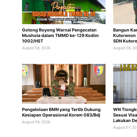
Gotong Royong Warnai Pengecatan
Bangun Kar
Mushola dalam TMMD ke-129 Kodim
Kutorenon 
1002/HST
SDN Kutor
August 08, 2026
August 08, 2
Pengelolaan BMN yang Tertib Dukung
WN Tiongko
Kesiapan Operasional Korem 083/Bdj
Sesuai Vis
Lakukan De
August 08, 2026
August 07, 2