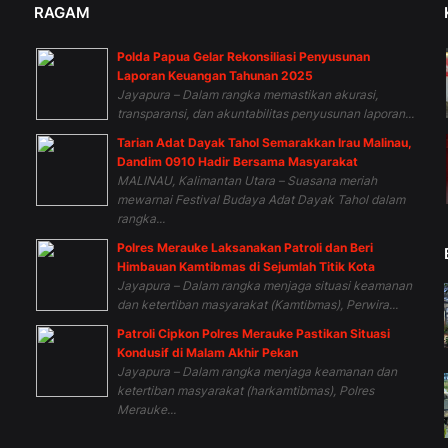
RAGAM
Polda Papua Gelar Rekonsiliasi Penyusunan
n
Laporan Keuangan Tahunan 2025
Jayapura – Dalam rangka memastikan akurasi,
transparansi, dan akuntabilitas penyusunan laporan...
Tarian Adat Dayak Tahol Semarakkan Irau Malinau,
Dandim 0910 Hadir Bersama Masyarakat
MALINAU, Kalimantan Utara – Suasana meriah
mewarnai Festival Budaya Adat Dayak Tahol dalam
rangka...
Polres Merauke Laksanakan Patroli dan Beri
Himbauan Kamtibmas di Sejumlah Titik Kota
Jayapura – Dalam rangka menjaga situasi keamanan
dan ketertiban masyarakat (Kamtibmas), Perwira...
Patroli Cipkon Polres Merauke Pastikan Situasi
Kondusif di Malam Akhir Pekan
Jayapura – Dalam rangka menjaga keamanan dan
ketertiban masyarakat (harkamtibmas), Polres
Merauke...