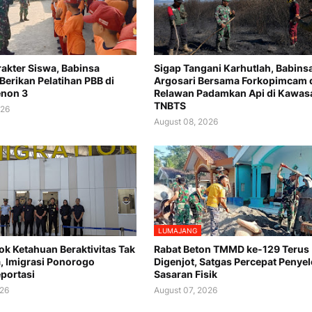
akter Siswa, Babinsa
Sigap Tangani Karhutlah, Babins
Berikan Pelatihan PBB di
Argosari Bersama Forkopimcam 
enon 3
Relawan Padamkan Api di Kawas
TNBTS
026
August 08, 2026
LUMAJANG
k Ketahuan Beraktivitas Tak
Rabat Beton TMMD ke-129 Terus
a, Imigrasi Ponorogo
Digenjot, Satgas Percepat Penye
portasi
Sasaran Fisik
026
August 07, 2026