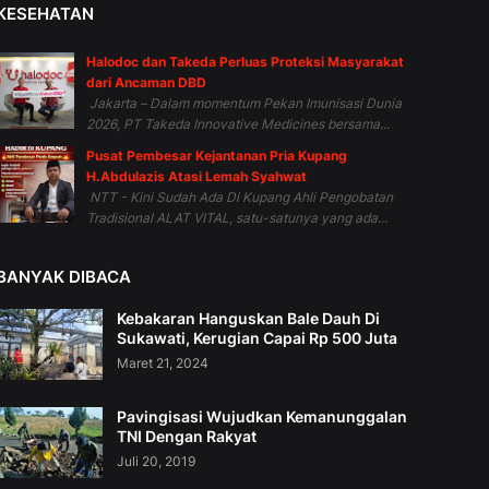
KESEHATAN
Halodoc dan Takeda Perluas Proteksi Masyarakat
dari Ancaman DBD
Jakarta – Dalam momentum Pekan Imunisasi Dunia
2026, PT Takeda Innovative Medicines bersama...
Pusat Pembesar Kejantanan Pria Kupang
H.Abdulazis Atasi Lemah Syahwat
NTT - Kini Sudah Ada Di Kupang Ahli Pengobatan
Tradisional ALAT VITAL, satu-satunya yang ada...
BANYAK DIBACA
Kebakaran Hanguskan Bale Dauh Di
Sukawati, Kerugian Capai Rp 500 Juta
Maret 21, 2024
Pavingisasi Wujudkan Kemanunggalan
TNI Dengan Rakyat
Juli 20, 2019